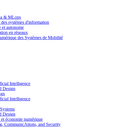
Data & MLops
 des systèmes d'information
le et autonome
tion en réseaux
umérique des Systèmes de Mobilité
ial Intelligence
d Design
ign
ial Intelligence
 Systems
d Design
 et économie numérique
, CommunicAtions, and Security