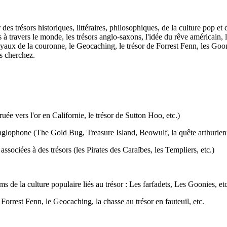
r des trésors historiques, littéraires, philosophiques, de la culture pop 
res à travers le monde, les trésors anglo-saxons, l'idée du rêve américain,
oyaux de la couronne, le Geocaching, le trésor de Forrest Fenn, les Goon
us cherchez.
ruée vers l'or en Californie, le trésor de Sutton Hoo, etc.)
 anglophone (The Gold Bug, Treasure Island, Beowulf, la quête arthurienn
ssociées à des trésors (les Pirates des Caraïbes, les Templiers, etc.)
 de la culture populaire liés au trésor : Les farfadets, Les Goonies, etc
Forrest Fenn, le Geocaching, la chasse au trésor en fauteuil, etc.