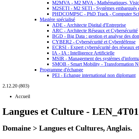
M2MVA - M2 MVA - Mathématiques, Vision
M2SETI - M2 SETI - Systèmes embarqués et 
PHDCOMPSC - PhD Track - Computer Sci
Mastère spécialisé
ADE - Architecte Digital d'Entreprise
ARC - Architecte Réseaux et Cybersécurité
BGD - Big Data : gestion et analyse des do
CYBER2 - Cybersécurité et Cyberdéfense
ECRSI - Expert cybersécurité des réseaux et
IA - IA : Intelligence Artificielle
MSIR - Management des systèmes d'informa
SMOB - Smart Mobility - Transformation N
Programme d'échange
PEI - Echange international non diplomant
2.12.20 (803)
Accueil
Langues et Culture
-
LEN_4T01
Domaine > Langues et Cultures, Anglais.