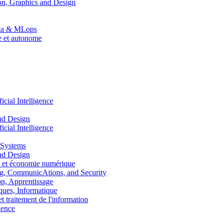
n, Graphics and Design
Data & MLops
le et autonome
ial Intelligence
nd Design
ial Intelligence
 Systems
nd Design
 et économie numérique
, CommunicAtions, and Security
, Apprentissage
ues, Informatique
traitement de l'information
ence