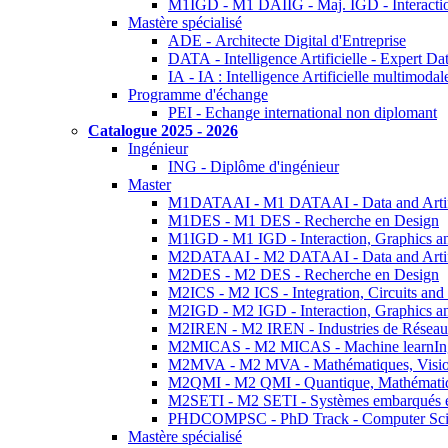
M1IGD - M1 DAIIG - Maj. IGD - Interactio
Mastère spécialisé
ADE - Architecte Digital d'Entreprise
DATA - Intelligence Artificielle - Expert 
IA - IA : Intelligence Artificielle multimoda
Programme d'échange
PEI - Echange international non diplomant
Catalogue 2025 - 2026
Ingénieur
ING - Diplôme d'ingénieur
Master
M1DATAAI - M1 DATAAI - Data and Artific
M1DES - M1 DES - Recherche en Design
M1IGD - M1 IGD - Interaction, Graphics a
M2DATAAI - M2 DATAAI - Data and Artific
M2DES - M2 DES - Recherche en Design
M2ICS - M2 ICS - Integration, Circuits and
M2IGD - M2 IGD - Interaction, Graphics a
M2IREN - M2 IREN - Industries de Réseau
M2MICAS - M2 MICAS - Machine learnIng
M2MVA - M2 MVA - Mathématiques, Vision
M2QMI - M2 QMI - Quantique, Mathématiq
M2SETI - M2 SETI - Systèmes embarqués et 
PHDCOMPSC - PhD Track - Computer Sci
Mastère spécialisé