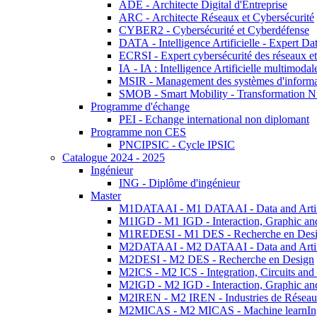
ADE - Architecte Digital d'Entreprise
ARC - Architecte Réseaux et Cybersécurité
CYBER2 - Cybersécurité et Cyberdéfense
DATA - Intelligence Artificielle - Expert 
ECRSI - Expert cybersécurité des réseaux et
IA - IA : Intelligence Artificielle multimoda
MSIR - Management des systèmes d'informa
SMOB - Smart Mobility - Transformation N
Programme d'échange
PEI - Echange international non diplomant
Programme non CES
PNCIPSIC - Cycle IPSIC
Catalogue 2024 - 2025
Ingénieur
ING - Diplôme d'ingénieur
Master
M1DATAAI - M1 DATAAI - Data and Artific
M1IGD - M1 IGD - Interaction, Graphic an
M1REDESI - M1 DES - Recherche en Des
M2DATAAI - M2 DATAAI - Data and Artific
M2DESI - M2 DES - Recherche en Design
M2ICS - M2 ICS - Integration, Circuits and
M2IGD - M2 IGD - Interaction, Graphic an
M2IREN - M2 IREN - Industries de Réseau
M2MICAS - M2 MICAS - Machine learnIng