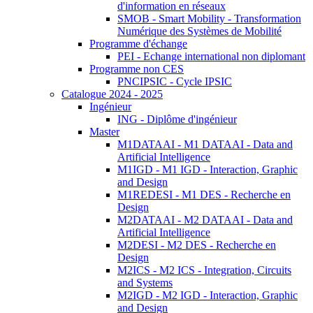
d'information en réseaux
SMOB - Smart Mobility - Transformation
Numérique des Systèmes de Mobilité
Programme d'échange
PEI - Echange international non diplomant
Programme non CES
PNCIPSIC - Cycle IPSIC
Catalogue 2024 - 2025
Ingénieur
ING - Diplôme d'ingénieur
Master
M1DATAAI - M1 DATAAI - Data and
Artificial Intelligence
M1IGD - M1 IGD - Interaction, Graphic
and Design
M1REDESI - M1 DES - Recherche en
Design
M2DATAAI - M2 DATAAI - Data and
Artificial Intelligence
M2DESI - M2 DES - Recherche en
Design
M2ICS - M2 ICS - Integration, Circuits
and Systems
M2IGD - M2 IGD - Interaction, Graphic
and Design