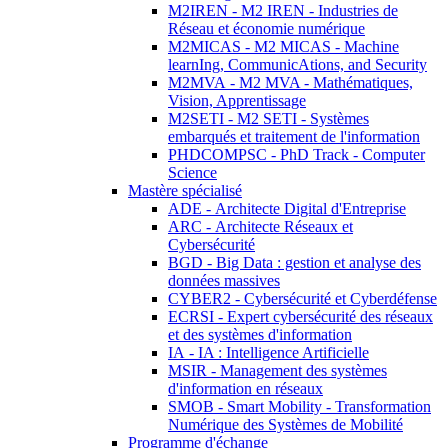
M2IREN - M2 IREN - Industries de
Réseau et économie numérique
M2MICAS - M2 MICAS - Machine
learnIng, CommunicAtions, and Security
M2MVA - M2 MVA - Mathématiques,
Vision, Apprentissage
M2SETI - M2 SETI - Systèmes
embarqués et traitement de l'information
PHDCOMPSC - PhD Track - Computer
Science
Mastère spécialisé
ADE - Architecte Digital d'Entreprise
ARC - Architecte Réseaux et
Cybersécurité
BGD - Big Data : gestion et analyse des
données massives
CYBER2 - Cybersécurité et Cyberdéfense
ECRSI - Expert cybersécurité des réseaux
et des systèmes d'information
IA - IA : Intelligence Artificielle
MSIR - Management des systèmes
d'information en réseaux
SMOB - Smart Mobility - Transformation
Numérique des Systèmes de Mobilité
Programme d'échange