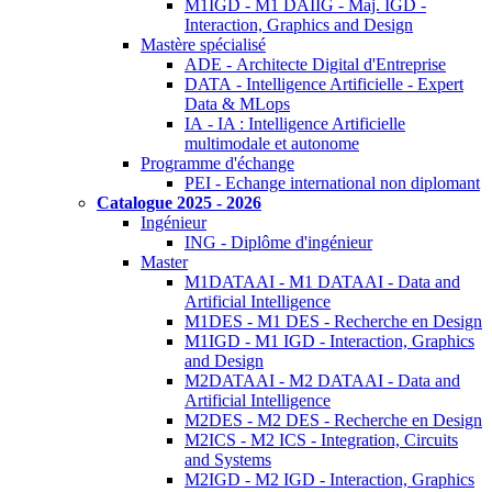
M1IGD - M1 DAIIG - Maj. IGD -
Interaction, Graphics and Design
Mastère spécialisé
ADE - Architecte Digital d'Entreprise
DATA - Intelligence Artificielle - Expert
Data & MLops
IA - IA : Intelligence Artificielle
multimodale et autonome
Programme d'échange
PEI - Echange international non diplomant
Catalogue 2025 - 2026
Ingénieur
ING - Diplôme d'ingénieur
Master
M1DATAAI - M1 DATAAI - Data and
Artificial Intelligence
M1DES - M1 DES - Recherche en Design
M1IGD - M1 IGD - Interaction, Graphics
and Design
M2DATAAI - M2 DATAAI - Data and
Artificial Intelligence
M2DES - M2 DES - Recherche en Design
M2ICS - M2 ICS - Integration, Circuits
and Systems
M2IGD - M2 IGD - Interaction, Graphics