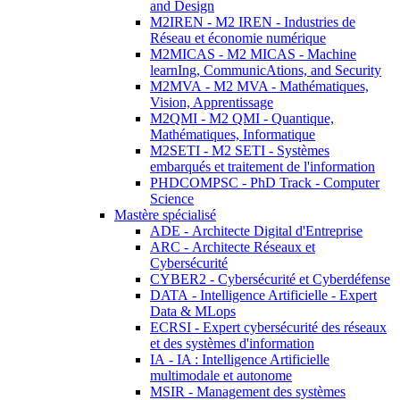
and Design
M2IREN - M2 IREN - Industries de
Réseau et économie numérique
M2MICAS - M2 MICAS - Machine
learnIng, CommunicAtions, and Security
M2MVA - M2 MVA - Mathématiques,
Vision, Apprentissage
M2QMI - M2 QMI - Quantique,
Mathématiques, Informatique
M2SETI - M2 SETI - Systèmes
embarqués et traitement de l'information
PHDCOMPSC - PhD Track - Computer
Science
Mastère spécialisé
ADE - Architecte Digital d'Entreprise
ARC - Architecte Réseaux et
Cybersécurité
CYBER2 - Cybersécurité et Cyberdéfense
DATA - Intelligence Artificielle - Expert
Data & MLops
ECRSI - Expert cybersécurité des réseaux
et des systèmes d'information
IA - IA : Intelligence Artificielle
multimodale et autonome
MSIR - Management des systèmes