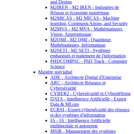
and Design
M2IREN - M2 IREN - Industries de
Réseau et économie numérique
M2MICAS - M2 MICAS - Machine
learnIng, CommunicAtions, and Security
M2MVA - M2 MVA - Mathématiques,
Vision, Apprentissage
M2QMI - M2 QMI - Quantique,
Mathématiques, Informatique
M2SETI - M2 SETI - Systèmes
embarqués et traitement de l'information
PHDCOMPSC - PhD Track - Computer
Science
Mastère spécialisé
ADE - Architecte Digital d'Entreprise
ARC - Architecte Réseaux et
Cybersécurité
CYBER2 - Cybersécurité et Cyberdéfense
DATA - Intelligence Artificielle - Expert
Data & MLops
ECRSI - Expert cybersécurité des réseaux
et des systèmes d'information
IA - IA : Intelligence Artificielle
multimodale et autonome
MSIR - Management des systèmes