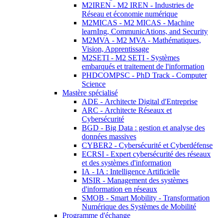
M2IREN - M2 IREN - Industries de
Réseau et économie numérique
M2MICAS - M2 MICAS - Machine
learnIng, CommunicAtions, and Security
M2MVA - M2 MVA - Mathématiques,
Vision, Apprentissage
M2SETI - M2 SETI - Systèmes
embarqués et traitement de l'information
PHDCOMPSC - PhD Track - Computer
Science
Mastère spécialisé
ADE - Architecte Digital d'Entreprise
ARC - Architecte Réseaux et
Cybersécurité
BGD - Big Data : gestion et analyse des
données massives
CYBER2 - Cybersécurité et Cyberdéfense
ECRSI - Expert cybersécurité des réseaux
et des systèmes d'information
IA - IA : Intelligence Artificielle
MSIR - Management des systèmes
d'information en réseaux
SMOB - Smart Mobility - Transformation
Numérique des Systèmes de Mobilité
Programme d'échange