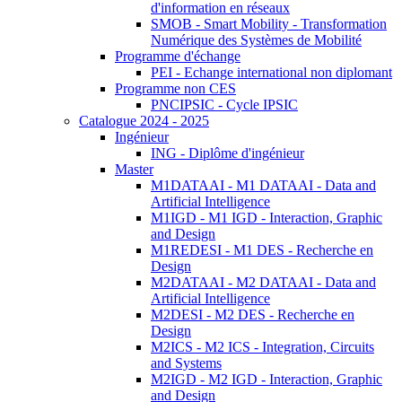
d'information en réseaux
SMOB - Smart Mobility - Transformation
Numérique des Systèmes de Mobilité
Programme d'échange
PEI - Echange international non diplomant
Programme non CES
PNCIPSIC - Cycle IPSIC
Catalogue 2024 - 2025
Ingénieur
ING - Diplôme d'ingénieur
Master
M1DATAAI - M1 DATAAI - Data and
Artificial Intelligence
M1IGD - M1 IGD - Interaction, Graphic
and Design
M1REDESI - M1 DES - Recherche en
Design
M2DATAAI - M2 DATAAI - Data and
Artificial Intelligence
M2DESI - M2 DES - Recherche en
Design
M2ICS - M2 ICS - Integration, Circuits
and Systems
M2IGD - M2 IGD - Interaction, Graphic
and Design