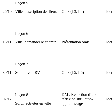
Leçon 5
26/10
Ville, description des lieux
Quiz (L3, L4)
Ide
Leçon 6
16/11
Ville, demander le chemin
Présentation orale
Ide
Leçon 7
30/11
Sortir, avoir RV
Quiz (L5, L6)
Ide
DM : Rédaction d’une
Leçon 8
07/12
réflexion sur l’auto-
Ide
Sortir, activités en ville
apprentissage