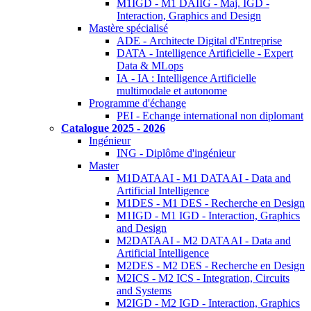
M1IGD - M1 DAIIG - Maj. IGD -
Interaction, Graphics and Design
Mastère spécialisé
ADE - Architecte Digital d'Entreprise
DATA - Intelligence Artificielle - Expert
Data & MLops
IA - IA : Intelligence Artificielle
multimodale et autonome
Programme d'échange
PEI - Echange international non diplomant
Catalogue 2025 - 2026
Ingénieur
ING - Diplôme d'ingénieur
Master
M1DATAAI - M1 DATAAI - Data and
Artificial Intelligence
M1DES - M1 DES - Recherche en Design
M1IGD - M1 IGD - Interaction, Graphics
and Design
M2DATAAI - M2 DATAAI - Data and
Artificial Intelligence
M2DES - M2 DES - Recherche en Design
M2ICS - M2 ICS - Integration, Circuits
and Systems
M2IGD - M2 IGD - Interaction, Graphics