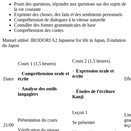
Poser des questions, répondre aux questions sur des sujets de
la vie courante
Exprimer des choses, des faits et des sentiments personnels
Compréhension de dialogues à la vitesse naturelle
Connaître des formes grammaticales de base
Compréhension des contes
Manuel utilisé: IRODORI A2 Japanese for life in Japan, Fondation
du Japon
Cours 2 (1,5 heures)
Cours 1 (1,5 heures)
·
Expression orale et
·
Compréhension orale et
écrite
Dates
écrite
DM 
·
Analyse des outils
·
Études de l’écriture
langagiers
Kanji
Leçon 1
Lir
Présentation du cours
gra
Se présenter
21/09
leç
Vérification du niveau