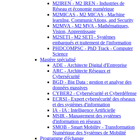
M2IREN - M2 IREN - Industries de
Réseau et économie numérique
M2MICAS - M2 MICAS - Machine
learnIng, CommunicAtions, and Security
M2MVA - M2 MVA - Mathématiques,
Vision, Apprentissage
M2SETI - M2 SETI - Systèmes
embarqués et traitement de l'information
PHDCOMPSC - PhD Track - Computer
Science
Mastère spécialisé
ADE - Architecte Digital d'Entreprise
ARC - Architecte Réseaux et
Cybersécurité
BGD - Big Data : gestion et analyse des
données massives
CYBER2 - Cybersécurité et Cyberdéfense
ECRSI - Expert cybersécurité des réseaux
et des systèmes d'information
IA - IA : Intelligence Artificielle
MSIR - Management des systèmes
d'information en réseaux
SMOB - Smart Mobility - Transformation
Numérique des Systèmes de Mobilité
Programme d'échange