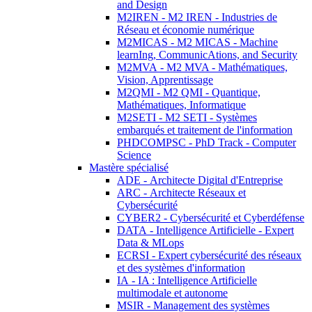
and Design
M2IREN - M2 IREN - Industries de
Réseau et économie numérique
M2MICAS - M2 MICAS - Machine
learnIng, CommunicAtions, and Security
M2MVA - M2 MVA - Mathématiques,
Vision, Apprentissage
M2QMI - M2 QMI - Quantique,
Mathématiques, Informatique
M2SETI - M2 SETI - Systèmes
embarqués et traitement de l'information
PHDCOMPSC - PhD Track - Computer
Science
Mastère spécialisé
ADE - Architecte Digital d'Entreprise
ARC - Architecte Réseaux et
Cybersécurité
CYBER2 - Cybersécurité et Cyberdéfense
DATA - Intelligence Artificielle - Expert
Data & MLops
ECRSI - Expert cybersécurité des réseaux
et des systèmes d'information
IA - IA : Intelligence Artificielle
multimodale et autonome
MSIR - Management des systèmes