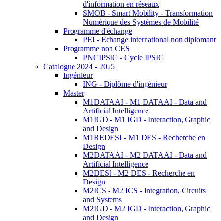
d'information en réseaux
SMOB - Smart Mobility - Transformation
Numérique des Systèmes de Mobilité
Programme d'échange
PEI - Echange international non diplomant
Programme non CES
PNCIPSIC - Cycle IPSIC
Catalogue 2024 - 2025
Ingénieur
ING - Diplôme d'ingénieur
Master
M1DATAAI - M1 DATAAI - Data and
Artificial Intelligence
M1IGD - M1 IGD - Interaction, Graphic
and Design
M1REDESI - M1 DES - Recherche en
Design
M2DATAAI - M2 DATAAI - Data and
Artificial Intelligence
M2DESI - M2 DES - Recherche en
Design
M2ICS - M2 ICS - Integration, Circuits
and Systems
M2IGD - M2 IGD - Interaction, Graphic
and Design