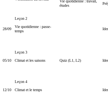
Vie quotidienne : travail,
Pré
études
Leçon 2
Vie quotidienne : passe-
28/09
Ide
temps
Leçon 3
05/10
Climat et les saisons
Quiz (L1, L2)
Ide
Leçon 4
12/10
Climat et le temps
Ide