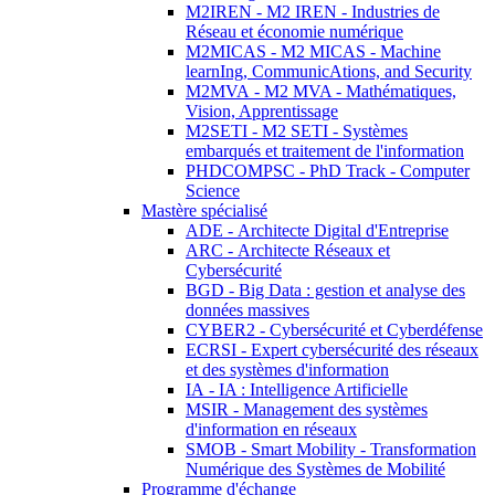
M2IREN - M2 IREN - Industries de
Réseau et économie numérique
M2MICAS - M2 MICAS - Machine
learnIng, CommunicAtions, and Security
M2MVA - M2 MVA - Mathématiques,
Vision, Apprentissage
M2SETI - M2 SETI - Systèmes
embarqués et traitement de l'information
PHDCOMPSC - PhD Track - Computer
Science
Mastère spécialisé
ADE - Architecte Digital d'Entreprise
ARC - Architecte Réseaux et
Cybersécurité
BGD - Big Data : gestion et analyse des
données massives
CYBER2 - Cybersécurité et Cyberdéfense
ECRSI - Expert cybersécurité des réseaux
et des systèmes d'information
IA - IA : Intelligence Artificielle
MSIR - Management des systèmes
d'information en réseaux
SMOB - Smart Mobility - Transformation
Numérique des Systèmes de Mobilité
Programme d'échange