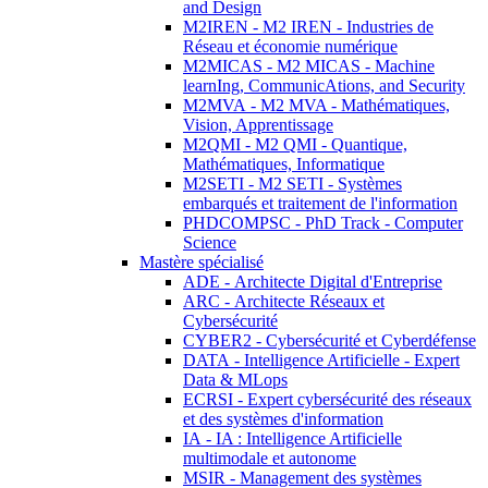
and Design
M2IREN - M2 IREN - Industries de
Réseau et économie numérique
M2MICAS - M2 MICAS - Machine
learnIng, CommunicAtions, and Security
M2MVA - M2 MVA - Mathématiques,
Vision, Apprentissage
M2QMI - M2 QMI - Quantique,
Mathématiques, Informatique
M2SETI - M2 SETI - Systèmes
embarqués et traitement de l'information
PHDCOMPSC - PhD Track - Computer
Science
Mastère spécialisé
ADE - Architecte Digital d'Entreprise
ARC - Architecte Réseaux et
Cybersécurité
CYBER2 - Cybersécurité et Cyberdéfense
DATA - Intelligence Artificielle - Expert
Data & MLops
ECRSI - Expert cybersécurité des réseaux
et des systèmes d'information
IA - IA : Intelligence Artificielle
multimodale et autonome
MSIR - Management des systèmes