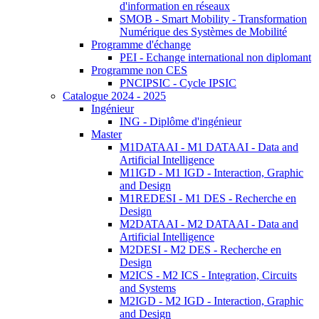
d'information en réseaux
SMOB - Smart Mobility - Transformation
Numérique des Systèmes de Mobilité
Programme d'échange
PEI - Echange international non diplomant
Programme non CES
PNCIPSIC - Cycle IPSIC
Catalogue 2024 - 2025
Ingénieur
ING - Diplôme d'ingénieur
Master
M1DATAAI - M1 DATAAI - Data and
Artificial Intelligence
M1IGD - M1 IGD - Interaction, Graphic
and Design
M1REDESI - M1 DES - Recherche en
Design
M2DATAAI - M2 DATAAI - Data and
Artificial Intelligence
M2DESI - M2 DES - Recherche en
Design
M2ICS - M2 ICS - Integration, Circuits
and Systems
M2IGD - M2 IGD - Interaction, Graphic
and Design