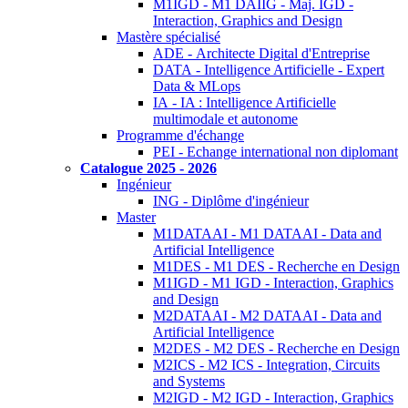
M1IGD - M1 DAIIG - Maj. IGD -
Interaction, Graphics and Design
Mastère spécialisé
ADE - Architecte Digital d'Entreprise
DATA - Intelligence Artificielle - Expert
Data & MLops
IA - IA : Intelligence Artificielle
multimodale et autonome
Programme d'échange
PEI - Echange international non diplomant
Catalogue 2025 - 2026
Ingénieur
ING - Diplôme d'ingénieur
Master
M1DATAAI - M1 DATAAI - Data and
Artificial Intelligence
M1DES - M1 DES - Recherche en Design
M1IGD - M1 IGD - Interaction, Graphics
and Design
M2DATAAI - M2 DATAAI - Data and
Artificial Intelligence
M2DES - M2 DES - Recherche en Design
M2ICS - M2 ICS - Integration, Circuits
and Systems
M2IGD - M2 IGD - Interaction, Graphics