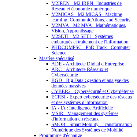
M2IREN - M2 IREN - Industries de
Réseau et économie numérique
M2MICAS - M2 MICAS - Machine
learnIng, CommunicAtions, and Security
M2MVA - M2 MVA - Mathématiques,
Vision, Apprentissage
M2SETI - M2 SETI - Systèmes
embarqués et traitement de l'information
PHDCOMPSC - PhD Track - Computer
Science
Mastère spécialisé
ADE - Architecte Digital d'Entreprise
ARC - Architecte Réseaux et
Cybersécurité
BGD - Big Data : gestion et analyse des
données massives
CYBER2 - Cybersécurité et Cyberdéfense
ECRSI - Expert cybersécurité des réseaux
et des systèmes d'information
IA - IA : Intelligence Artificielle
MSIR - Management des systèmes
d'information en réseaux
SMOB - Smart Mobility - Transformation
Numérique des Systèmes de Mobilité
Programme d'échange