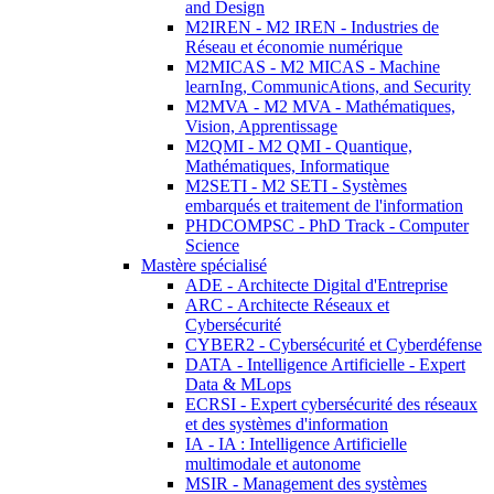
and Design
M2IREN - M2 IREN - Industries de
Réseau et économie numérique
M2MICAS - M2 MICAS - Machine
learnIng, CommunicAtions, and Security
M2MVA - M2 MVA - Mathématiques,
Vision, Apprentissage
M2QMI - M2 QMI - Quantique,
Mathématiques, Informatique
M2SETI - M2 SETI - Systèmes
embarqués et traitement de l'information
PHDCOMPSC - PhD Track - Computer
Science
Mastère spécialisé
ADE - Architecte Digital d'Entreprise
ARC - Architecte Réseaux et
Cybersécurité
CYBER2 - Cybersécurité et Cyberdéfense
DATA - Intelligence Artificielle - Expert
Data & MLops
ECRSI - Expert cybersécurité des réseaux
et des systèmes d'information
IA - IA : Intelligence Artificielle
multimodale et autonome
MSIR - Management des systèmes