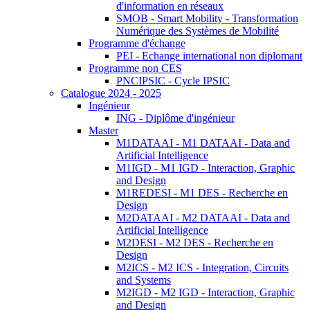
d'information en réseaux
SMOB - Smart Mobility - Transformation
Numérique des Systèmes de Mobilité
Programme d'échange
PEI - Echange international non diplomant
Programme non CES
PNCIPSIC - Cycle IPSIC
Catalogue 2024 - 2025
Ingénieur
ING - Diplôme d'ingénieur
Master
M1DATAAI - M1 DATAAI - Data and
Artificial Intelligence
M1IGD - M1 IGD - Interaction, Graphic
and Design
M1REDESI - M1 DES - Recherche en
Design
M2DATAAI - M2 DATAAI - Data and
Artificial Intelligence
M2DESI - M2 DES - Recherche en
Design
M2ICS - M2 ICS - Integration, Circuits
and Systems
M2IGD - M2 IGD - Interaction, Graphic
and Design