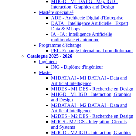
M1IGD - M1 DAIIG - Maj. IGD -
Interaction, Graphics and Design
Mastère spécialisé
ADE - Architecte Digital d'Entreprise
DATA - Intelligence Artificielle - Expert
Data & MLops
IA - IA : Intelligence Artificielle
multimodale et autonome
Programme d'échange
PEI - Echange international non diplomant
Catalogue 2025 - 2026
Ingénieur
ING - Diplôme d'ingénieur
Master
M1DATAAI - M1 DATAAI - Data and
Artificial Intelligence
M1DES - M1 DES - Recherche en Design
M1IGD - M1 IGD - Interaction, Graphics
and Design
M2DATAAI - M2 DATAAI - Data and
Artificial Intelligence
M2DES - M2 DES - Recherche en Design
M2ICS - M2 ICS - Integration, Circuits
and Systems
M2IGD - M2 IGD - Interaction, Graphics