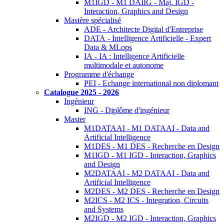
M1IGD - M1 DAIIG - Maj. IGD -
Interaction, Graphics and Design
Mastère spécialisé
ADE - Architecte Digital d'Entreprise
DATA - Intelligence Artificielle - Expert
Data & MLops
IA - IA : Intelligence Artificielle
multimodale et autonome
Programme d'échange
PEI - Echange international non diplomant
Catalogue 2025 - 2026
Ingénieur
ING - Diplôme d'ingénieur
Master
M1DATAAI - M1 DATAAI - Data and
Artificial Intelligence
M1DES - M1 DES - Recherche en Design
M1IGD - M1 IGD - Interaction, Graphics
and Design
M2DATAAI - M2 DATAAI - Data and
Artificial Intelligence
M2DES - M2 DES - Recherche en Design
M2ICS - M2 ICS - Integration, Circuits
and Systems
M2IGD - M2 IGD - Interaction, Graphics