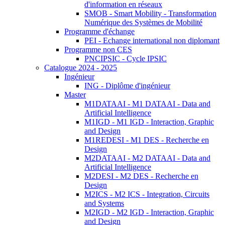
d'information en réseaux
SMOB - Smart Mobility - Transformation
Numérique des Systèmes de Mobilité
Programme d'échange
PEI - Echange international non diplomant
Programme non CES
PNCIPSIC - Cycle IPSIC
Catalogue 2024 - 2025
Ingénieur
ING - Diplôme d'ingénieur
Master
M1DATAAI - M1 DATAAI - Data and
Artificial Intelligence
M1IGD - M1 IGD - Interaction, Graphic
and Design
M1REDESI - M1 DES - Recherche en
Design
M2DATAAI - M2 DATAAI - Data and
Artificial Intelligence
M2DESI - M2 DES - Recherche en
Design
M2ICS - M2 ICS - Integration, Circuits
and Systems
M2IGD - M2 IGD - Interaction, Graphic
and Design