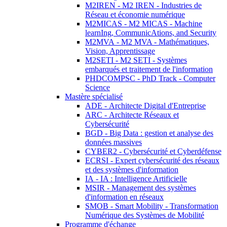
M2IREN - M2 IREN - Industries de
Réseau et économie numérique
M2MICAS - M2 MICAS - Machine
learnIng, CommunicAtions, and Security
M2MVA - M2 MVA - Mathématiques,
Vision, Apprentissage
M2SETI - M2 SETI - Systèmes
embarqués et traitement de l'information
PHDCOMPSC - PhD Track - Computer
Science
Mastère spécialisé
ADE - Architecte Digital d'Entreprise
ARC - Architecte Réseaux et
Cybersécurité
BGD - Big Data : gestion et analyse des
données massives
CYBER2 - Cybersécurité et Cyberdéfense
ECRSI - Expert cybersécurité des réseaux
et des systèmes d'information
IA - IA : Intelligence Artificielle
MSIR - Management des systèmes
d'information en réseaux
SMOB - Smart Mobility - Transformation
Numérique des Systèmes de Mobilité
Programme d'échange