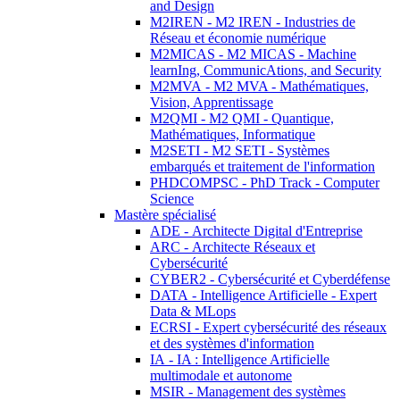
and Design
M2IREN - M2 IREN - Industries de
Réseau et économie numérique
M2MICAS - M2 MICAS - Machine
learnIng, CommunicAtions, and Security
M2MVA - M2 MVA - Mathématiques,
Vision, Apprentissage
M2QMI - M2 QMI - Quantique,
Mathématiques, Informatique
M2SETI - M2 SETI - Systèmes
embarqués et traitement de l'information
PHDCOMPSC - PhD Track - Computer
Science
Mastère spécialisé
ADE - Architecte Digital d'Entreprise
ARC - Architecte Réseaux et
Cybersécurité
CYBER2 - Cybersécurité et Cyberdéfense
DATA - Intelligence Artificielle - Expert
Data & MLops
ECRSI - Expert cybersécurité des réseaux
et des systèmes d'information
IA - IA : Intelligence Artificielle
multimodale et autonome
MSIR - Management des systèmes