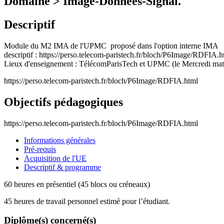
Domaine > Image-Données-Signal.
Descriptif
Module du M2 IMA de l'UPMC proposé dans l'option interne IMA
descriptif : https://perso.telecom-paristech.fr/bloch/P6Image/RDFIA.h
Lieux d'enseignement : TélécomParisTech et UPMC (le Mercredi mat
https://perso.telecom-paristech.fr/bloch/P6Image/RDFIA.html
Objectifs pédagogiques
https://perso.telecom-paristech.fr/bloch/P6Image/RDFIA.html
Informations générales
Pré-requis
Acquisition de l'UE
Descriptif & programme
60 heures en présentiel (45 blocs ou créneaux)
45 heures de travail personnel estimé pour l’étudiant.
Diplôme(s) concerné(s)