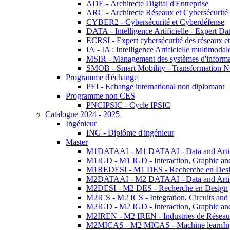
ADE - Architecte Digital d'Entreprise
ARC - Architecte Réseaux et Cybersécurité
CYBER2 - Cybersécurité et Cyberdéfense
DATA - Intelligence Artificielle - Expert 
ECRSI - Expert cybersécurité des réseaux et
IA - IA : Intelligence Artificielle multimoda
MSIR - Management des systèmes d'informa
SMOB - Smart Mobility - Transformation N
Programme d'échange
PEI - Echange international non diplomant
Programme non CES
PNCIPSIC - Cycle IPSIC
Catalogue 2024 - 2025
Ingénieur
ING - Diplôme d'ingénieur
Master
M1DATAAI - M1 DATAAI - Data and Artific
M1IGD - M1 IGD - Interaction, Graphic an
M1REDESI - M1 DES - Recherche en Des
M2DATAAI - M2 DATAAI - Data and Artific
M2DESI - M2 DES - Recherche en Design
M2ICS - M2 ICS - Integration, Circuits and
M2IGD - M2 IGD - Interaction, Graphic an
M2IREN - M2 IREN - Industries de Réseau
M2MICAS - M2 MICAS - Machine learnIng