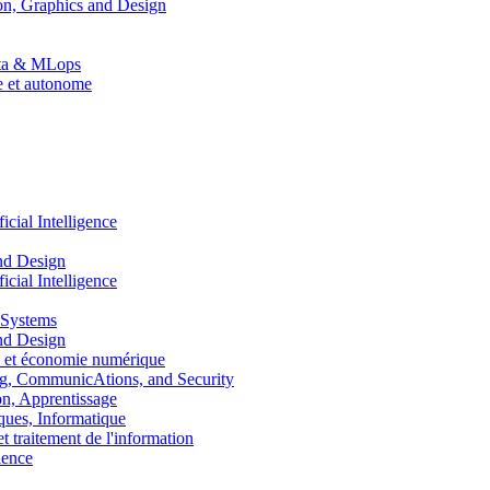
n, Graphics and Design
Data & MLops
le et autonome
ial Intelligence
nd Design
ial Intelligence
 Systems
nd Design
 et économie numérique
, CommunicAtions, and Security
, Apprentissage
ues, Informatique
traitement de l'information
ence