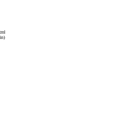
tml
in)