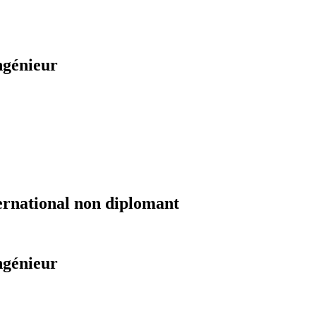
ngénieur
ernational non diplomant
ngénieur