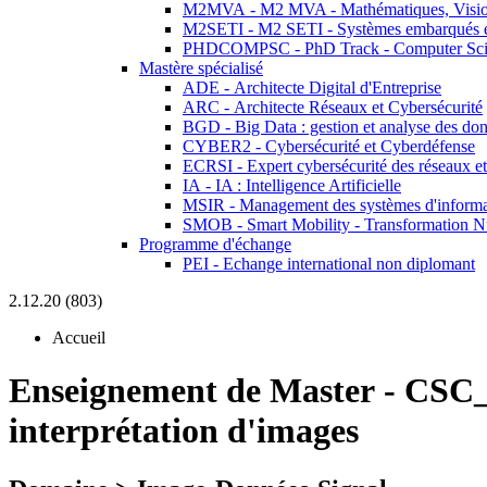
M2MVA - M2 MVA - Mathématiques, Vision
M2SETI - M2 SETI - Systèmes embarqués et 
PHDCOMPSC - PhD Track - Computer Sci
Mastère spécialisé
ADE - Architecte Digital d'Entreprise
ARC - Architecte Réseaux et Cybersécurité
BGD - Big Data : gestion et analyse des do
CYBER2 - Cybersécurité et Cyberdéfense
ECRSI - Expert cybersécurité des réseaux et
IA - IA : Intelligence Artificielle
MSIR - Management des systèmes d'informa
SMOB - Smart Mobility - Transformation N
Programme d'échange
PEI - Echange international non diplomant
2.12.20 (803)
Accueil
Enseignement de Master
-
CSC_
interprétation d'images