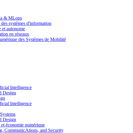
Data & MLops
 des systèmes d'information
le et autonome
tion en réseaux
umérique des Systèmes de Mobilité
ial Intelligence
d Design
ign
ial Intelligence
 Systems
d Design
 et économie numérique
, CommunicAtions, and Security