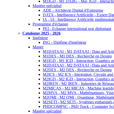
M1IGD - M1 DAIIG - Maj. IGD - Interactio
Mastère spécialisé
ADE - Architecte Digital d'Entreprise
DATA - Intelligence Artificielle - Expert 
IA - IA : Intelligence Artificielle multimoda
Programme d'échange
PEI - Echange international non diplomant
Catalogue 2025 - 2026
Ingénieur
ING - Diplôme d'ingénieur
Master
M1DATAAI - M1 DATAAI - Data and Artific
M1DES - M1 DES - Recherche en Design
M1IGD - M1 IGD - Interaction, Graphics a
M2DATAAI - M2 DATAAI - Data and Artific
M2DES - M2 DES - Recherche en Design
M2ICS - M2 ICS - Integration, Circuits and
M2IGD - M2 IGD - Interaction, Graphics a
M2IREN - M2 IREN - Industries de Réseau
M2MICAS - M2 MICAS - Machine learnIng
M2MVA - M2 MVA - Mathématiques, Vision
M2QMI - M2 QMI - Quantique, Mathématiq
M2SETI - M2 SETI - Systèmes embarqués et 
PHDCOMPSC - PhD Track - Computer Sci
Mastère spécialisé