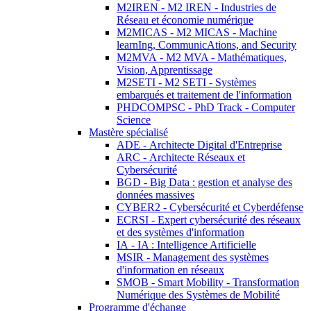
M2IREN - M2 IREN - Industries de
Réseau et économie numérique
M2MICAS - M2 MICAS - Machine
learnIng, CommunicAtions, and Security
M2MVA - M2 MVA - Mathématiques,
Vision, Apprentissage
M2SETI - M2 SETI - Systèmes
embarqués et traitement de l'information
PHDCOMPSC - PhD Track - Computer
Science
Mastère spécialisé
ADE - Architecte Digital d'Entreprise
ARC - Architecte Réseaux et
Cybersécurité
BGD - Big Data : gestion et analyse des
données massives
CYBER2 - Cybersécurité et Cyberdéfense
ECRSI - Expert cybersécurité des réseaux
et des systèmes d'information
IA - IA : Intelligence Artificielle
MSIR - Management des systèmes
d'information en réseaux
SMOB - Smart Mobility - Transformation
Numérique des Systèmes de Mobilité
Programme d'échange