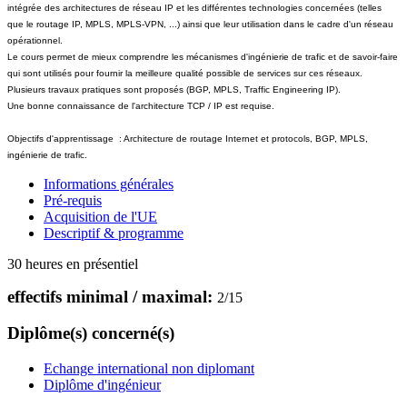
intégrée des architectures de réseau IP et les différentes technologies concernées (telles
que le routage IP, MPLS, MPLS-VPN, ...) ainsi que leur utilisation dans le cadre d'un réseau
opérationnel.
Le cours permet de mieux comprendre les mécanismes d'ingénierie de trafic et de savoir-faire
qui sont utilisés pour fournir la meilleure qualité possible de services sur ces réseaux.
Plusieurs travaux pratiques sont proposés (BGP, MPLS, Traffic Engineering IP).
Une bonne connaissance de l'architecture TCP / IP est requise.
Objectifs d'apprentissage : Architecture de routage Internet et protocols, BGP, MPLS,
ingénierie de trafic.
Informations générales
Pré-requis
Acquisition de l'UE
Descriptif & programme
30 heures en présentiel
effectifs minimal / maximal:
2
/
15
Diplôme(s) concerné(s)
Echange international non diplomant
Diplôme d'ingénieur