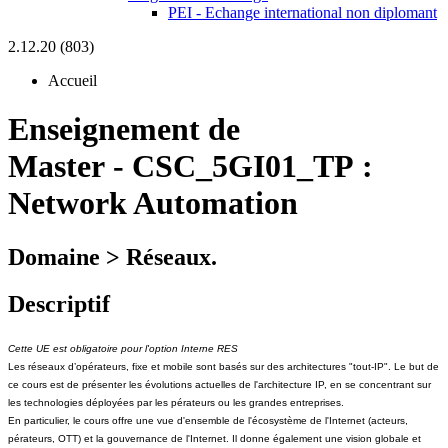
PEI - Echange international non diplomant
2.12.20 (803)
Accueil
Enseignement de
Master
-
CSC_5GI01_TP :
Network Automation
Domaine > Réseaux.
Descriptif
Cette UE est obligatoire pour l'option Interne RES
Les réseaux d’opérateurs, fixe et mobile sont basés sur des architectures "tout-IP". Le but de
ce cours est de présenter les évolutions actuelles de l'architecture IP, en se concentrant sur
les technologies déployées par les pérateurs ou les grandes entreprises.
En particulier, le cours offre une vue d'ensemble de l'écosystème de l'Internet (acteurs,
pérateurs, OTT) et la gouvernance de l'Internet. Il donne également une vision globale et