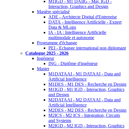
M1IGD - M1 DAIIG - Maj. IGD -
Interaction, Graphics and Design
Mastère spécialisé
ADE - Architecte Digital d'Entreprise
DATA - Intelligence Artificielle - Expert
Data & MLops
IA - IA : Intelligence Artificielle
multimodale et autonome
Programme d'échange
PEI - Echange international non diplomant
Catalogue 2025 - 2026
Ingénieur
ING - Diplôme d'ingénieur
Master
M1DATAAI - M1 DATAAI - Data and
Artificial Intelligence
M1DES - M1 DES - Recherche en Design
M1IGD - M1 IGD - Interaction, Graphics
and Design
M2DATAAI - M2 DATAAI - Data and
Artificial Intelligence
M2DES - M2 DES - Recherche en Design
M2ICS - M2 ICS - Integration, Circuits
and Systems
M2IGD - M2 IGD - Interaction, Graphics