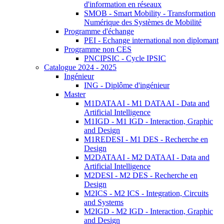
d'information en réseaux
SMOB - Smart Mobility - Transformation
Numérique des Systèmes de Mobilité
Programme d'échange
PEI - Echange international non diplomant
Programme non CES
PNCIPSIC - Cycle IPSIC
Catalogue 2024 - 2025
Ingénieur
ING - Diplôme d'ingénieur
Master
M1DATAAI - M1 DATAAI - Data and
Artificial Intelligence
M1IGD - M1 IGD - Interaction, Graphic
and Design
M1REDESI - M1 DES - Recherche en
Design
M2DATAAI - M2 DATAAI - Data and
Artificial Intelligence
M2DESI - M2 DES - Recherche en
Design
M2ICS - M2 ICS - Integration, Circuits
and Systems
M2IGD - M2 IGD - Interaction, Graphic
and Design