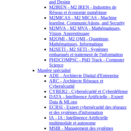
and Design
M2IREN - M2 IREN - Industries de
Réseau et économie numérique
M2MICAS - M2 MICAS - Machine
learnIng, CommunicAtions, and Security
M2MVA - M2 MVA - Mathématiques,
Vision, Apprentissage
M2QMI - M2 QMI - Quantique,
Mathématiques, Informatique
M2SETI - M2 SETI - Systèmes
embarqués et traitement de l'information
PHDCOMPSC - PhD Track - Computer
Science
Mastère spécialisé
ADE - Architecte Digital d'Entreprise
ARC - Architecte Réseaux et
Cybersécurité
CYBER2 - Cybersécurité et Cyberdéfense
DATA - Intelligence Artificielle - Expert
Data & MLops
ECRSI - Expert cybersécurité des réseaux
et des systèmes d'information
IA - IA : Intelligence Artificielle
multimodale et autonome
MSIR - Management des systèmes