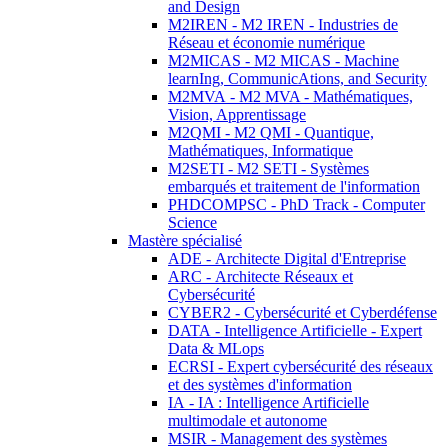
and Design
M2IREN - M2 IREN - Industries de
Réseau et économie numérique
M2MICAS - M2 MICAS - Machine
learnIng, CommunicAtions, and Security
M2MVA - M2 MVA - Mathématiques,
Vision, Apprentissage
M2QMI - M2 QMI - Quantique,
Mathématiques, Informatique
M2SETI - M2 SETI - Systèmes
embarqués et traitement de l'information
PHDCOMPSC - PhD Track - Computer
Science
Mastère spécialisé
ADE - Architecte Digital d'Entreprise
ARC - Architecte Réseaux et
Cybersécurité
CYBER2 - Cybersécurité et Cyberdéfense
DATA - Intelligence Artificielle - Expert
Data & MLops
ECRSI - Expert cybersécurité des réseaux
et des systèmes d'information
IA - IA : Intelligence Artificielle
multimodale et autonome
MSIR - Management des systèmes