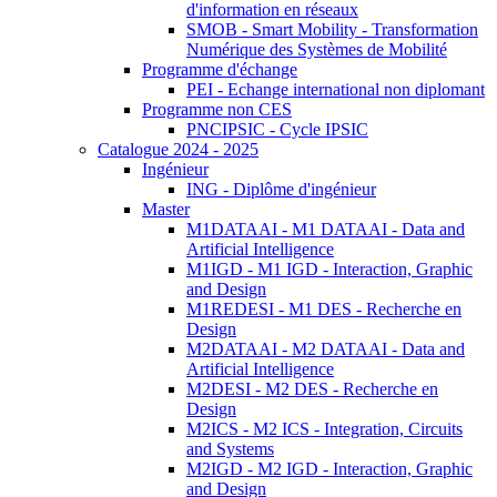
d'information en réseaux
SMOB - Smart Mobility - Transformation
Numérique des Systèmes de Mobilité
Programme d'échange
PEI - Echange international non diplomant
Programme non CES
PNCIPSIC - Cycle IPSIC
Catalogue 2024 - 2025
Ingénieur
ING - Diplôme d'ingénieur
Master
M1DATAAI - M1 DATAAI - Data and
Artificial Intelligence
M1IGD - M1 IGD - Interaction, Graphic
and Design
M1REDESI - M1 DES - Recherche en
Design
M2DATAAI - M2 DATAAI - Data and
Artificial Intelligence
M2DESI - M2 DES - Recherche en
Design
M2ICS - M2 ICS - Integration, Circuits
and Systems
M2IGD - M2 IGD - Interaction, Graphic
and Design