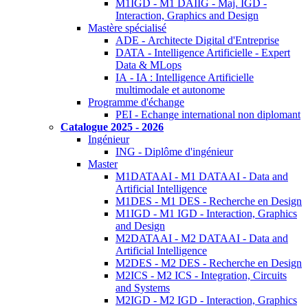
M1IGD - M1 DAIIG - Maj. IGD -
Interaction, Graphics and Design
Mastère spécialisé
ADE - Architecte Digital d'Entreprise
DATA - Intelligence Artificielle - Expert
Data & MLops
IA - IA : Intelligence Artificielle
multimodale et autonome
Programme d'échange
PEI - Echange international non diplomant
Catalogue 2025 - 2026
Ingénieur
ING - Diplôme d'ingénieur
Master
M1DATAAI - M1 DATAAI - Data and
Artificial Intelligence
M1DES - M1 DES - Recherche en Design
M1IGD - M1 IGD - Interaction, Graphics
and Design
M2DATAAI - M2 DATAAI - Data and
Artificial Intelligence
M2DES - M2 DES - Recherche en Design
M2ICS - M2 ICS - Integration, Circuits
and Systems
M2IGD - M2 IGD - Interaction, Graphics