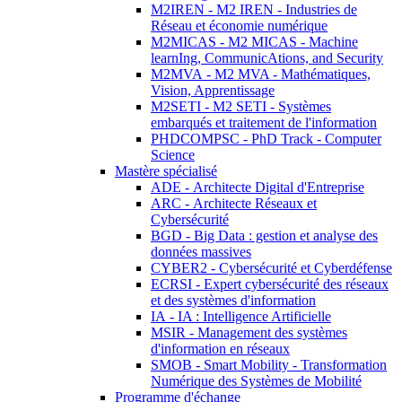
M2IREN - M2 IREN - Industries de
Réseau et économie numérique
M2MICAS - M2 MICAS - Machine
learnIng, CommunicAtions, and Security
M2MVA - M2 MVA - Mathématiques,
Vision, Apprentissage
M2SETI - M2 SETI - Systèmes
embarqués et traitement de l'information
PHDCOMPSC - PhD Track - Computer
Science
Mastère spécialisé
ADE - Architecte Digital d'Entreprise
ARC - Architecte Réseaux et
Cybersécurité
BGD - Big Data : gestion et analyse des
données massives
CYBER2 - Cybersécurité et Cyberdéfense
ECRSI - Expert cybersécurité des réseaux
et des systèmes d'information
IA - IA : Intelligence Artificielle
MSIR - Management des systèmes
d'information en réseaux
SMOB - Smart Mobility - Transformation
Numérique des Systèmes de Mobilité
Programme d'échange