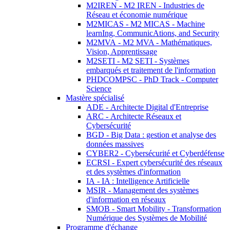
M2IREN - M2 IREN - Industries de
Réseau et économie numérique
M2MICAS - M2 MICAS - Machine
learnIng, CommunicAtions, and Security
M2MVA - M2 MVA - Mathématiques,
Vision, Apprentissage
M2SETI - M2 SETI - Systèmes
embarqués et traitement de l'information
PHDCOMPSC - PhD Track - Computer
Science
Mastère spécialisé
ADE - Architecte Digital d'Entreprise
ARC - Architecte Réseaux et
Cybersécurité
BGD - Big Data : gestion et analyse des
données massives
CYBER2 - Cybersécurité et Cyberdéfense
ECRSI - Expert cybersécurité des réseaux
et des systèmes d'information
IA - IA : Intelligence Artificielle
MSIR - Management des systèmes
d'information en réseaux
SMOB - Smart Mobility - Transformation
Numérique des Systèmes de Mobilité
Programme d'échange