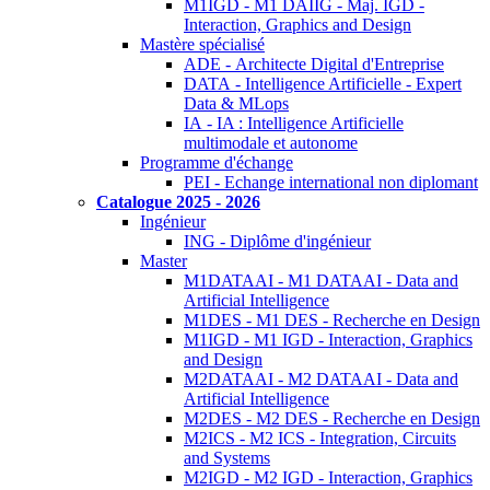
M1IGD - M1 DAIIG - Maj. IGD -
Interaction, Graphics and Design
Mastère spécialisé
ADE - Architecte Digital d'Entreprise
DATA - Intelligence Artificielle - Expert
Data & MLops
IA - IA : Intelligence Artificielle
multimodale et autonome
Programme d'échange
PEI - Echange international non diplomant
Catalogue 2025 - 2026
Ingénieur
ING - Diplôme d'ingénieur
Master
M1DATAAI - M1 DATAAI - Data and
Artificial Intelligence
M1DES - M1 DES - Recherche en Design
M1IGD - M1 IGD - Interaction, Graphics
and Design
M2DATAAI - M2 DATAAI - Data and
Artificial Intelligence
M2DES - M2 DES - Recherche en Design
M2ICS - M2 ICS - Integration, Circuits
and Systems
M2IGD - M2 IGD - Interaction, Graphics