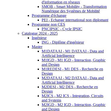
d'information en réseaux
SMOB - Smart Mobility - Transformation
Numérique des Systèmes de Mobilité
Programme d'échange
PEI - Echange international non diplomant
Programme non CES
PNCIPSIC - Cycle IPSIC
Catalogue 2024 - 2025
Ingénieur
ING - Diplôme d'ingénieur
Master
M1DATAAI - M1 DATAAI - Data and
Artificial Intelligence
M1IGD - M1 IGD - Interaction, Graphic
and Design
M1REDESI - M1 DES - Recherche en
Design
M2DATAAI - M2 DATAAI - Data and
Artificial Intelligence
M2DESI - M2 DES - Recherche en
Design
M2ICS - M2 ICS - Integration, Circuits
and Systems
M2IGD - M2 IGD - Interaction, Graphic
and Design