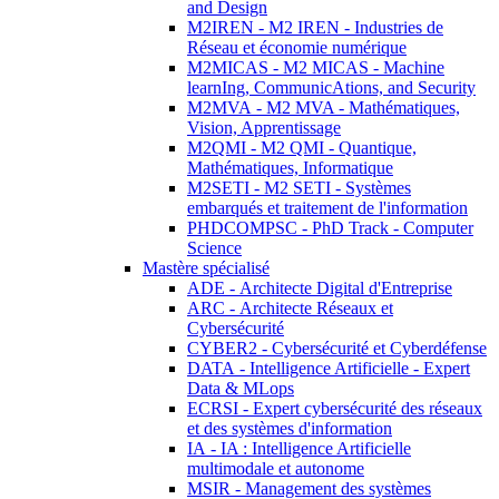
and Design
M2IREN - M2 IREN - Industries de
Réseau et économie numérique
M2MICAS - M2 MICAS - Machine
learnIng, CommunicAtions, and Security
M2MVA - M2 MVA - Mathématiques,
Vision, Apprentissage
M2QMI - M2 QMI - Quantique,
Mathématiques, Informatique
M2SETI - M2 SETI - Systèmes
embarqués et traitement de l'information
PHDCOMPSC - PhD Track - Computer
Science
Mastère spécialisé
ADE - Architecte Digital d'Entreprise
ARC - Architecte Réseaux et
Cybersécurité
CYBER2 - Cybersécurité et Cyberdéfense
DATA - Intelligence Artificielle - Expert
Data & MLops
ECRSI - Expert cybersécurité des réseaux
et des systèmes d'information
IA - IA : Intelligence Artificielle
multimodale et autonome
MSIR - Management des systèmes