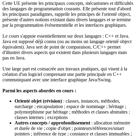
Cette UE présente les principaux concepts, mécanismes et difficultés
des langages de programmation courants. Elle présente tout d'abord
les principaux paradigmes, rappelle les principes de l'orienté object,
présente d'autres notions existant dans divers langages et se termine
par la programmation événementielle et les interfaces graphiques.
Le cours s'appuie essentiellement sur deux langages : C++ et Java.
Java est supposé déjà connu (ou au moins un langage orienté object
équivalent). Java sert de point de comparaison, C/C++ permet
d'illustrer divers aspects qui existent dans plusieurs langages mais
pas en Java.
Une large part est consacrée aux travaux pratiques, qui visent à la
création d'un logiciel comprenant une partie principale en C++
communiquant avec une interface graphique Java/Swing.
Parmi les aspects abordés en cours :
Orienté objet (révision)
: classes, instances, méthodes,
surcharge ; encapsulation ; espace de nommage ; héritage ;
polymorphisme par héritage ; méthodes et classes abstraites ;
classes internes ; exceptions
Autres concepts / approfondissement
: allocation mémoire
et durée de vie ; copie d'objet ; pointeurs/références/smart
pointers ; inférence de type ; constance et classes immuables ;