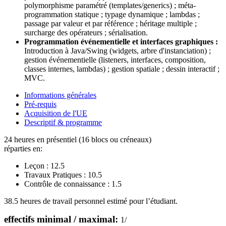
polymorphisme paramétré (templates/generics) ; méta-
programmation statique ; typage dynamique ; lambdas ;
passage par valeur et par référence ; héritage multiple ;
surcharge des opérateurs ; sérialisation.
Programmation événementielle et interfaces graphiques :
Introduction à Java/Swing (widgets, arbre d'instanciation) ;
gestion événementielle (listeners, interfaces, composition,
classes internes, lambdas) ; gestion spatiale ; dessin interactif ;
MVC.
Informations générales
Pré-requis
Acquisition de l'UE
Descriptif & programme
24 heures en présentiel (16 blocs ou créneaux)
réparties en:
Leçon :
12.5
Travaux Pratiques :
10.5
Contrôle de connaissance :
1.5
38.5 heures de travail personnel estimé pour l’étudiant.
effectifs minimal / maximal:
1
/