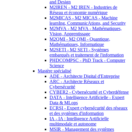
and Design
M2IREN - M2 IREN - Industries de
Réseau et économie numérique
M2MICAS - M2 MICAS - Machine
learnIng, CommunicAtions, and Security
M2MVA - M2 MVA - Mathématiques,
Vision, Apprentissage
M2QMI - M2 QMI - Quantique,
Mathématiques, Informatique
M2SETI - M2 SETI - Systèmes
embarqués et traitement de l'information
PHDCOMPSC - PhD Track - Computer
Science
Mastère spécialisé
ADE - Architecte Digital d'Entreprise
ARC - Architecte Réseaux et
Cybersécurité
CYBER2 - Cybersécurité et Cyberdéfense
DATA - Intelligence Artificielle - Expert
Data & MLops
ECRSI - Expert cybersécurité des réseaux
et des systèmes d'information
IA - IA : Intelligence Artificielle
multimodale et autonome
MSIR - Management des systèmes