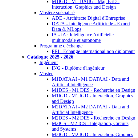
M1IGD - M1 DAIIG - Maj. IGD -
Interaction, Graphics and Design
Mastère spécialisé
ADE - Architecte Digital d'Entreprise
DATA - Intelligence Artificielle - Expert
Data & MLops
IA - IA : Intelligence Artificielle
multimodale et autonome
Programme d'échange
PEI - Echange international non diplomant
Catalogue 2025 - 2026
Ingénieur
ING - Diplôme d'ingénieur
Master
M1DATAAI - M1 DATAAI - Data and
Artificial Intelligence
M1DES - M1 DES - Recherche en Design
M1IGD - M1 IGD - Interaction, Graphics
and Design
M2DATAAI - M2 DATAAI - Data and
Artificial Intelligence
M2DES - M2 DES - Recherche en Design
M2ICS - M2 ICS - Integration, Circuits
and Systems
M2IGD - M2 IGD - Interaction, Graphics