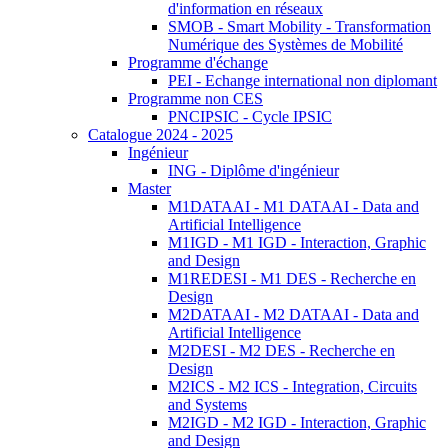
d'information en réseaux
SMOB - Smart Mobility - Transformation
Numérique des Systèmes de Mobilité
Programme d'échange
PEI - Echange international non diplomant
Programme non CES
PNCIPSIC - Cycle IPSIC
Catalogue 2024 - 2025
Ingénieur
ING - Diplôme d'ingénieur
Master
M1DATAAI - M1 DATAAI - Data and
Artificial Intelligence
M1IGD - M1 IGD - Interaction, Graphic
and Design
M1REDESI - M1 DES - Recherche en
Design
M2DATAAI - M2 DATAAI - Data and
Artificial Intelligence
M2DESI - M2 DES - Recherche en
Design
M2ICS - M2 ICS - Integration, Circuits
and Systems
M2IGD - M2 IGD - Interaction, Graphic
and Design