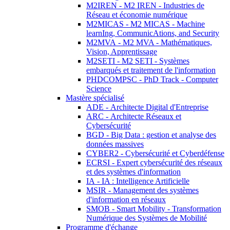
M2IREN - M2 IREN - Industries de
Réseau et économie numérique
M2MICAS - M2 MICAS - Machine
learnIng, CommunicAtions, and Security
M2MVA - M2 MVA - Mathématiques,
Vision, Apprentissage
M2SETI - M2 SETI - Systèmes
embarqués et traitement de l'information
PHDCOMPSC - PhD Track - Computer
Science
Mastère spécialisé
ADE - Architecte Digital d'Entreprise
ARC - Architecte Réseaux et
Cybersécurité
BGD - Big Data : gestion et analyse des
données massives
CYBER2 - Cybersécurité et Cyberdéfense
ECRSI - Expert cybersécurité des réseaux
et des systèmes d'information
IA - IA : Intelligence Artificielle
MSIR - Management des systèmes
d'information en réseaux
SMOB - Smart Mobility - Transformation
Numérique des Systèmes de Mobilité
Programme d'échange