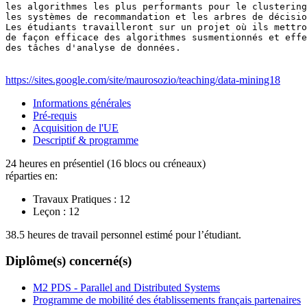
les algorithmes les plus performants pour le clustering
les systèmes de recommandation et les arbres de décisio
Les étudiants travailleront sur un projet où ils mettro
de façon efficace des algorithmes susmentionnés et effe
des tâches d'analyse de données.
https://sites.google.com/site/maurosozio/teaching/data-mining18
Informations générales
Pré-requis
Acquisition de l'UE
Descriptif & programme
24 heures en présentiel (16 blocs ou créneaux)
réparties en:
Travaux Pratiques :
12
Leçon :
12
38.5 heures de travail personnel estimé pour l’étudiant.
Diplôme(s) concerné(s)
M2 PDS - Parallel and Distributed Systems
Programme de mobilité des établissements français partenaires