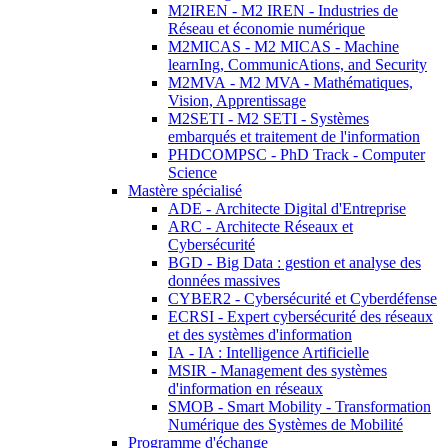
M2IREN - M2 IREN - Industries de
Réseau et économie numérique
M2MICAS - M2 MICAS - Machine
learnIng, CommunicAtions, and Security
M2MVA - M2 MVA - Mathématiques,
Vision, Apprentissage
M2SETI - M2 SETI - Systèmes
embarqués et traitement de l'information
PHDCOMPSC - PhD Track - Computer
Science
Mastère spécialisé
ADE - Architecte Digital d'Entreprise
ARC - Architecte Réseaux et
Cybersécurité
BGD - Big Data : gestion et analyse des
données massives
CYBER2 - Cybersécurité et Cyberdéfense
ECRSI - Expert cybersécurité des réseaux
et des systèmes d'information
IA - IA : Intelligence Artificielle
MSIR - Management des systèmes
d'information en réseaux
SMOB - Smart Mobility - Transformation
Numérique des Systèmes de Mobilité
Programme d'échange