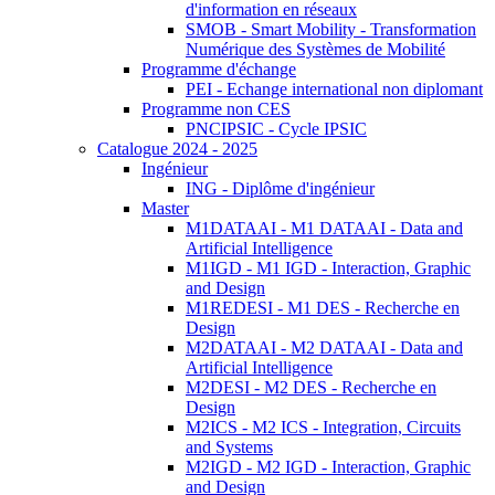
d'information en réseaux
SMOB - Smart Mobility - Transformation
Numérique des Systèmes de Mobilité
Programme d'échange
PEI - Echange international non diplomant
Programme non CES
PNCIPSIC - Cycle IPSIC
Catalogue 2024 - 2025
Ingénieur
ING - Diplôme d'ingénieur
Master
M1DATAAI - M1 DATAAI - Data and
Artificial Intelligence
M1IGD - M1 IGD - Interaction, Graphic
and Design
M1REDESI - M1 DES - Recherche en
Design
M2DATAAI - M2 DATAAI - Data and
Artificial Intelligence
M2DESI - M2 DES - Recherche en
Design
M2ICS - M2 ICS - Integration, Circuits
and Systems
M2IGD - M2 IGD - Interaction, Graphic
and Design