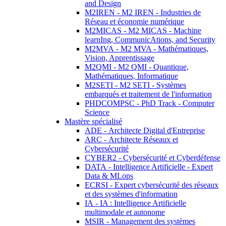
and Design
M2IREN - M2 IREN - Industries de
Réseau et économie numérique
M2MICAS - M2 MICAS - Machine
learnIng, CommunicAtions, and Security
M2MVA - M2 MVA - Mathématiques,
Vision, Apprentissage
M2QMI - M2 QMI - Quantique,
Mathématiques, Informatique
M2SETI - M2 SETI - Systèmes
embarqués et traitement de l'information
PHDCOMPSC - PhD Track - Computer
Science
Mastère spécialisé
ADE - Architecte Digital d'Entreprise
ARC - Architecte Réseaux et
Cybersécurité
CYBER2 - Cybersécurité et Cyberdéfense
DATA - Intelligence Artificielle - Expert
Data & MLops
ECRSI - Expert cybersécurité des réseaux
et des systèmes d'information
IA - IA : Intelligence Artificielle
multimodale et autonome
MSIR - Management des systèmes