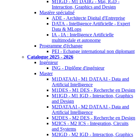
M1IGD - M1 DAIIG - Maj. IGD -
Interaction, Graphics and Design
Mastère spécialisé
ADE - Architecte Digital d'Entreprise
DATA - Intelligence Artificielle - Expert
Data & MLops
IA - IA : Intelligence Artificielle
multimodale et autonome
Programme d'échange
PEI - Echange international non diplomant
Catalogue 2025 - 2026
Ingénieur
ING - Diplôme d'ingénieur
Master
M1DATAAI - M1 DATAAI - Data and
Artificial Intelligence
M1DES - M1 DES - Recherche en Design
M1IGD - M1 IGD - Interaction, Graphics
and Design
M2DATAAI - M2 DATAAI - Data and
Artificial Intelligence
M2DES - M2 DES - Recherche en Design
M2ICS - M2 ICS - Integration, Circuits
and Systems
M2IGD - M2 IGD - Interaction, Graphics