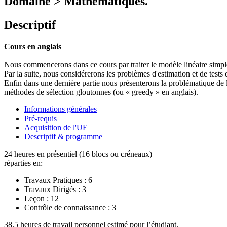
Domaine > Mathématiques.
Descriptif
Cours en anglais
Nous commencerons dans ce cours par traiter le modèle linéaire simple 
Par la suite, nous considérerons les problèmes d'estimation et de tests
Enfin dans une dernière partie nous présenterons la problématique de la
méthodes de sélection gloutonnes (ou « greedy » en anglais).
Informations générales
Pré-requis
Acquisition de l'UE
Descriptif & programme
24 heures en présentiel (16 blocs ou créneaux)
réparties en:
Travaux Pratiques :
6
Travaux Dirigés :
3
Leçon :
12
Contrôle de connaissance :
3
38.5 heures de travail personnel estimé pour l’étudiant.