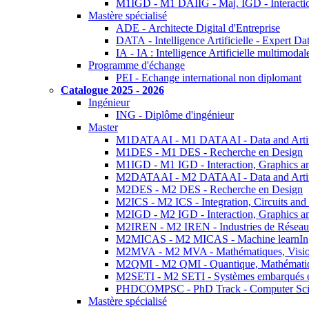
M1IGD - M1 DAIIG - Maj. IGD - Interactio
Mastère spécialisé
ADE - Architecte Digital d'Entreprise
DATA - Intelligence Artificielle - Expert 
IA - IA : Intelligence Artificielle multimoda
Programme d'échange
PEI - Echange international non diplomant
Catalogue 2025 - 2026
Ingénieur
ING - Diplôme d'ingénieur
Master
M1DATAAI - M1 DATAAI - Data and Artific
M1DES - M1 DES - Recherche en Design
M1IGD - M1 IGD - Interaction, Graphics a
M2DATAAI - M2 DATAAI - Data and Artific
M2DES - M2 DES - Recherche en Design
M2ICS - M2 ICS - Integration, Circuits and
M2IGD - M2 IGD - Interaction, Graphics a
M2IREN - M2 IREN - Industries de Réseau
M2MICAS - M2 MICAS - Machine learnIng
M2MVA - M2 MVA - Mathématiques, Vision
M2QMI - M2 QMI - Quantique, Mathématiq
M2SETI - M2 SETI - Systèmes embarqués et 
PHDCOMPSC - PhD Track - Computer Sci
Mastère spécialisé