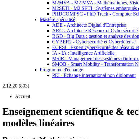
M2MVA - M2 MVA - Mathématiques, Vision
M2SETI - M2 SETI - Systèmes embarqués et 
PHDCOMPSC - PhD Track - Computer Sci
Mastère spécialisé
ADE - Architecte Digital d'Entreprise
ARC - Architecte Réseaux et Cybersécurité
BGD - Big Data : gestion et analyse des do
CYBER2 - Cybersécurité et Cyberdéfense
ECRSI - Expert cybersécurité des réseaux et
IA - IA : Intelligence Artificielle
MSIR - Management des systèmes d'informa
SMOB - Smart Mobility - Transformation N
Programme d'échange
PEI - Echange international non diplomant
2.12.20 (803)
Accueil
Enseignement scientifique & te
modèles linéaires