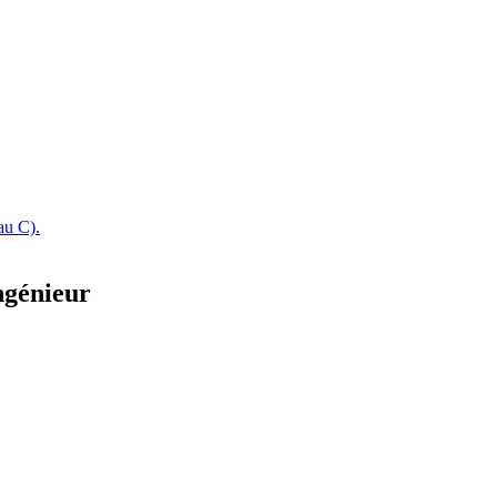
eau C).
ngénieur