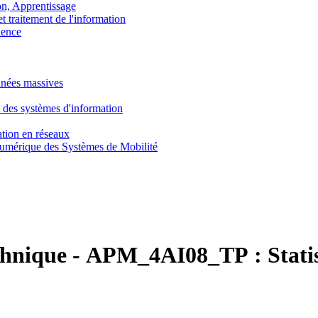
, Apprentissage
traitement de l'information
ence
nnées massives
 des systèmes d'information
tion en réseaux
umérique des Systèmes de Mobilité
chnique
-
APM_4AI08_TP :
Stati