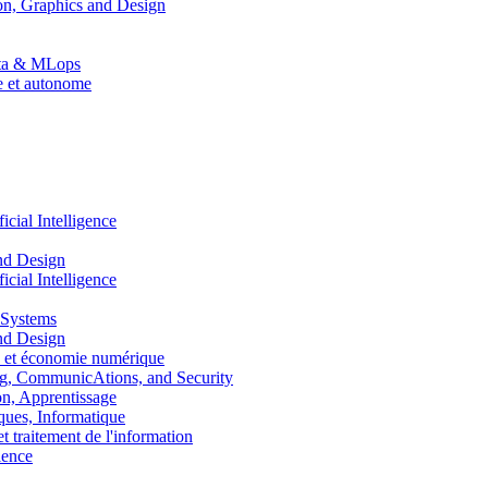
n, Graphics and Design
Data & MLops
le et autonome
ial Intelligence
nd Design
ial Intelligence
 Systems
nd Design
 et économie numérique
, CommunicAtions, and Security
, Apprentissage
ues, Informatique
traitement de l'information
ence