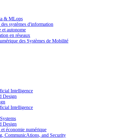
Data & MLops
 des systèmes d'information
le et autonome
tion en réseaux
umérique des Systèmes de Mobilité
ial Intelligence
d Design
ign
ial Intelligence
 Systems
d Design
 et économie numérique
, CommunicAtions, and Security