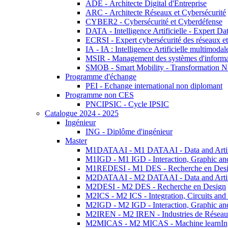
ADE - Architecte Digital d'Entreprise
ARC - Architecte Réseaux et Cybersécurité
CYBER2 - Cybersécurité et Cyberdéfense
DATA - Intelligence Artificielle - Expert 
ECRSI - Expert cybersécurité des réseaux et
IA - IA : Intelligence Artificielle multimoda
MSIR - Management des systèmes d'informa
SMOB - Smart Mobility - Transformation N
Programme d'échange
PEI - Echange international non diplomant
Programme non CES
PNCIPSIC - Cycle IPSIC
Catalogue 2024 - 2025
Ingénieur
ING - Diplôme d'ingénieur
Master
M1DATAAI - M1 DATAAI - Data and Artific
M1IGD - M1 IGD - Interaction, Graphic an
M1REDESI - M1 DES - Recherche en Des
M2DATAAI - M2 DATAAI - Data and Artific
M2DESI - M2 DES - Recherche en Design
M2ICS - M2 ICS - Integration, Circuits and
M2IGD - M2 IGD - Interaction, Graphic an
M2IREN - M2 IREN - Industries de Réseau
M2MICAS - M2 MICAS - Machine learnIng