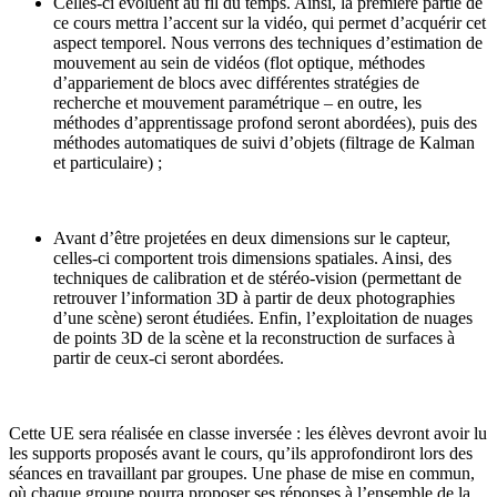
Celles-ci évoluent au fil du temps. Ainsi, la première partie de
ce cours mettra l’accent sur la vidéo, qui permet d’acquérir cet
aspect temporel. Nous verrons des techniques d’estimation de
mouvement au sein de vidéos (flot optique, méthodes
d’appariement de blocs avec différentes stratégies de
recherche et mouvement paramétrique – en outre, les
méthodes d’apprentissage profond seront abordées), puis des
méthodes automatiques de suivi d’objets (filtrage de Kalman
et particulaire) ;
Avant d’être projetées en deux dimensions sur le capteur,
celles-ci comportent trois dimensions spatiales. Ainsi, des
techniques de calibration et de stéréo-vision (permettant de
retrouver l’information 3D à partir de deux photographies
d’une scène) seront étudiées. Enfin, l’exploitation de nuages
de points 3D de la scène et la reconstruction de surfaces à
partir de ceux-ci seront abordées.
Cette UE sera réalisée en classe inversée : les élèves devront avoir lu
les supports proposés avant le cours, qu’ils approfondiront lors des
séances en travaillant par groupes. Une phase de mise en commun,
où chaque groupe pourra proposer ses réponses à l’ensemble de la