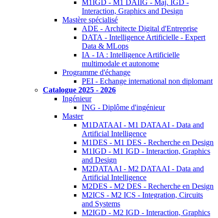
M1IGD - M1 DAIIG - Maj. IGD -
Interaction, Graphics and Design
Mastère spécialisé
ADE - Architecte Digital d'Entreprise
DATA - Intelligence Artificielle - Expert
Data & MLops
IA - IA : Intelligence Artificielle
multimodale et autonome
Programme d'échange
PEI - Echange international non diplomant
Catalogue 2025 - 2026
Ingénieur
ING - Diplôme d'ingénieur
Master
M1DATAAI - M1 DATAAI - Data and
Artificial Intelligence
M1DES - M1 DES - Recherche en Design
M1IGD - M1 IGD - Interaction, Graphics
and Design
M2DATAAI - M2 DATAAI - Data and
Artificial Intelligence
M2DES - M2 DES - Recherche en Design
M2ICS - M2 ICS - Integration, Circuits
and Systems
M2IGD - M2 IGD - Interaction, Graphics