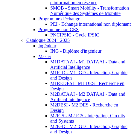
d'information en réseaux
SMOB - Smart Mobility - Transformation
Numérique des Systèmes de Mobilité
Programme d'échange
PEI - Echange international non diplomant
Programme non CES
PNCIPSIC - Cycle IPSIC
Catalogue 2024 - 2025
Ingénieur
ING - Diplôme d'ingénieur
Master
M1DATAAI - M1 DATAAI - Data and
Artificial Intelligence
M1IGD - M1 IGD - Interaction, Graphic
and Design
M1REDESI - M1 DES - Recherche en
Design
M2DATAAI - M2 DATAAI - Data and
Artificial Intelligence
M2DESI - M2 DES - Recherche en
Design
M2ICS - M2 ICS - Integration, Circuits
and Systems
M2IGD - M2 IGD - Interaction, Graphic
and Design