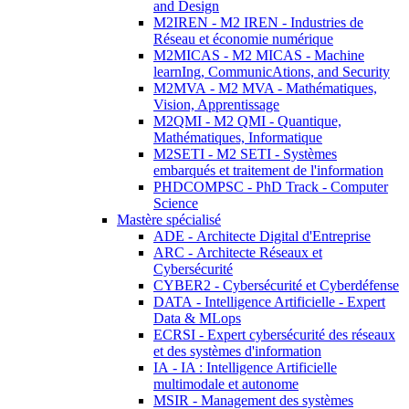
and Design
M2IREN - M2 IREN - Industries de
Réseau et économie numérique
M2MICAS - M2 MICAS - Machine
learnIng, CommunicAtions, and Security
M2MVA - M2 MVA - Mathématiques,
Vision, Apprentissage
M2QMI - M2 QMI - Quantique,
Mathématiques, Informatique
M2SETI - M2 SETI - Systèmes
embarqués et traitement de l'information
PHDCOMPSC - PhD Track - Computer
Science
Mastère spécialisé
ADE - Architecte Digital d'Entreprise
ARC - Architecte Réseaux et
Cybersécurité
CYBER2 - Cybersécurité et Cyberdéfense
DATA - Intelligence Artificielle - Expert
Data & MLops
ECRSI - Expert cybersécurité des réseaux
et des systèmes d'information
IA - IA : Intelligence Artificielle
multimodale et autonome
MSIR - Management des systèmes