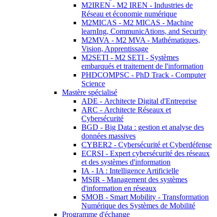
M2IREN - M2 IREN - Industries de
Réseau et économie numérique
M2MICAS - M2 MICAS - Machine
learnIng, CommunicAtions, and Security
M2MVA - M2 MVA - Mathématiques,
Vision, Apprentissage
M2SETI - M2 SETI - Systèmes
embarqués et traitement de l'information
PHDCOMPSC - PhD Track - Computer
Science
Mastère spécialisé
ADE - Architecte Digital d'Entreprise
ARC - Architecte Réseaux et
Cybersécurité
BGD - Big Data : gestion et analyse des
données massives
CYBER2 - Cybersécurité et Cyberdéfense
ECRSI - Expert cybersécurité des réseaux
et des systèmes d'information
IA - IA : Intelligence Artificielle
MSIR - Management des systèmes
d'information en réseaux
SMOB - Smart Mobility - Transformation
Numérique des Systèmes de Mobilité
Programme d'échange