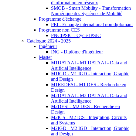
d'information en réseaux
SMOB - Smart Mobility - Transformation
Numérique des Systèmes de Mobilité
Programme d'échange
PEI - Echange international non diplomant
Programme non CES
PNCIPSIC - Cycle IPSIC
Catalogue 2024 - 2025
Ingénieur
ING - Diplôme d'ingénieur
Master
M1DATAAI - M1 DATAAI - Data and
Artificial Intelligence
M1IGD - M1 IGD - Interaction, Graphic
and Design
M1REDESI - M1 DES - Recherche en
Design
M2DATAAI - M2 DATAAI - Data and
Artificial Intelligence
M2DESI - M2 DES - Recherche en
Design
M2ICS - M2 ICS - Integration, Circuits
and Systems
M2IGD - M2 IGD - Interaction, Graphic
and Design