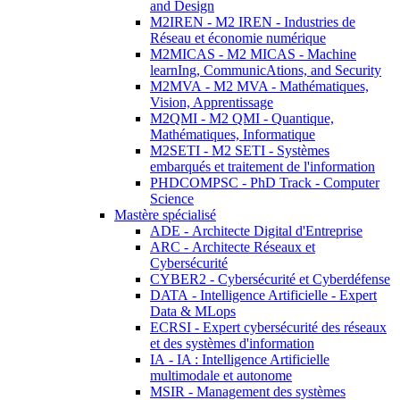
and Design
M2IREN - M2 IREN - Industries de
Réseau et économie numérique
M2MICAS - M2 MICAS - Machine
learnIng, CommunicAtions, and Security
M2MVA - M2 MVA - Mathématiques,
Vision, Apprentissage
M2QMI - M2 QMI - Quantique,
Mathématiques, Informatique
M2SETI - M2 SETI - Systèmes
embarqués et traitement de l'information
PHDCOMPSC - PhD Track - Computer
Science
Mastère spécialisé
ADE - Architecte Digital d'Entreprise
ARC - Architecte Réseaux et
Cybersécurité
CYBER2 - Cybersécurité et Cyberdéfense
DATA - Intelligence Artificielle - Expert
Data & MLops
ECRSI - Expert cybersécurité des réseaux
et des systèmes d'information
IA - IA : Intelligence Artificielle
multimodale et autonome
MSIR - Management des systèmes