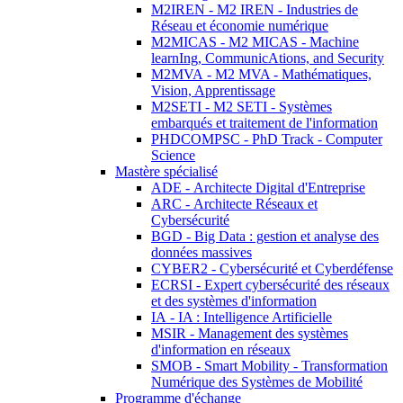
M2IREN - M2 IREN - Industries de
Réseau et économie numérique
M2MICAS - M2 MICAS - Machine
learnIng, CommunicAtions, and Security
M2MVA - M2 MVA - Mathématiques,
Vision, Apprentissage
M2SETI - M2 SETI - Systèmes
embarqués et traitement de l'information
PHDCOMPSC - PhD Track - Computer
Science
Mastère spécialisé
ADE - Architecte Digital d'Entreprise
ARC - Architecte Réseaux et
Cybersécurité
BGD - Big Data : gestion et analyse des
données massives
CYBER2 - Cybersécurité et Cyberdéfense
ECRSI - Expert cybersécurité des réseaux
et des systèmes d'information
IA - IA : Intelligence Artificielle
MSIR - Management des systèmes
d'information en réseaux
SMOB - Smart Mobility - Transformation
Numérique des Systèmes de Mobilité
Programme d'échange