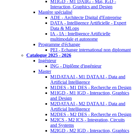
M1IGD - M1 DAIIG - Maj. IGD -
Interaction, Graphics and Design
Mastère spécialisé
ADE - Architecte Digital d'Entreprise
DATA - Intelligence Artificielle - Expert
Data & MLops
IA - IA : Intelligence Artificielle
multimodale et autonome
Programme d'échange
PEI - Echange international non diplomant
Catalogue 2025 - 2026
Ingénieur
ING - Diplôme d'ingénieur
Master
M1DATAAI - M1 DATAAI - Data and
Artificial Intelligence
M1DES - M1 DES - Recherche en Design
M1IGD - M1 IGD - Interaction, Graphics
and Design
M2DATAAI - M2 DATAAI - Data and
Artificial Intelligence
M2DES - M2 DES - Recherche en Design
M2ICS - M2 ICS - Integration, Circuits
and Systems
M2IGD - M2 IGD - Interaction, Graphics