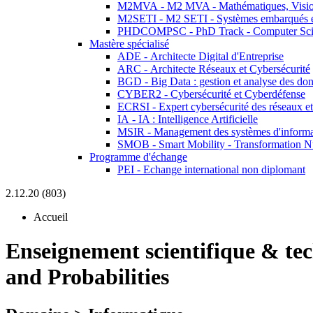
M2MVA - M2 MVA - Mathématiques, Vision
M2SETI - M2 SETI - Systèmes embarqués et 
PHDCOMPSC - PhD Track - Computer Sci
Mastère spécialisé
ADE - Architecte Digital d'Entreprise
ARC - Architecte Réseaux et Cybersécurité
BGD - Big Data : gestion et analyse des do
CYBER2 - Cybersécurité et Cyberdéfense
ECRSI - Expert cybersécurité des réseaux et
IA - IA : Intelligence Artificielle
MSIR - Management des systèmes d'informa
SMOB - Smart Mobility - Transformation N
Programme d'échange
PEI - Echange international non diplomant
2.12.20 (803)
Accueil
Enseignement scientifique & te
and Probabilities