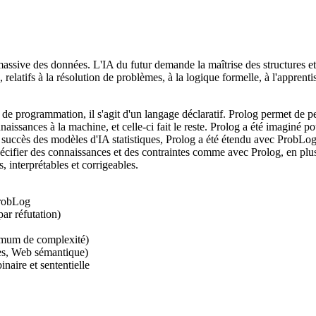
tion massive des données. L'IA du futur demande la maîtrise des structu
elatifs à la résolution de problèmes, à la logique formelle, à l'appren
de programmation, il s'agit d'un langage déclaratif. Prolog permet de p
ssances à la machine, et celle-ci fait le reste. Prolog a été imaginé po
 succès des modèles d'IA statistiques, Prolog a été étendu avec ProbLog
cifier des connaissances et des contraintes comme avec Prolog, en plus d
interprétables et corrigeables.
ProbLog
ar réfutation)
imum de complexité)
ies, Web sémantique)
aire et sententielle