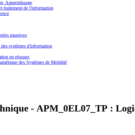
, Apprentissage
traitement de l'information
ence
nnées massives
 des systèmes d'information
tion en réseaux
umérique des Systèmes de Mobilité
chnique
-
APM_0EL07_TP :
Logi