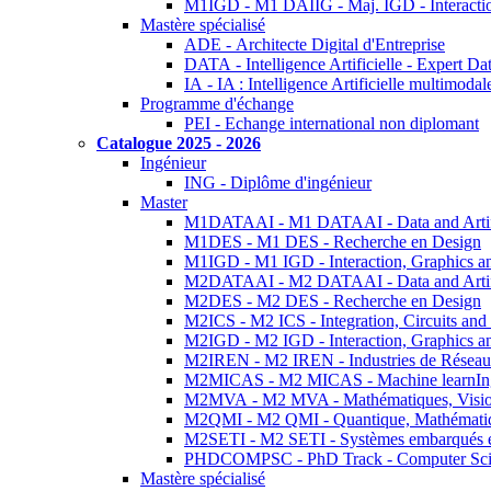
M1IGD - M1 DAIIG - Maj. IGD - Interactio
Mastère spécialisé
ADE - Architecte Digital d'Entreprise
DATA - Intelligence Artificielle - Expert 
IA - IA : Intelligence Artificielle multimoda
Programme d'échange
PEI - Echange international non diplomant
Catalogue 2025 - 2026
Ingénieur
ING - Diplôme d'ingénieur
Master
M1DATAAI - M1 DATAAI - Data and Artific
M1DES - M1 DES - Recherche en Design
M1IGD - M1 IGD - Interaction, Graphics a
M2DATAAI - M2 DATAAI - Data and Artific
M2DES - M2 DES - Recherche en Design
M2ICS - M2 ICS - Integration, Circuits and
M2IGD - M2 IGD - Interaction, Graphics a
M2IREN - M2 IREN - Industries de Réseau
M2MICAS - M2 MICAS - Machine learnIng
M2MVA - M2 MVA - Mathématiques, Vision
M2QMI - M2 QMI - Quantique, Mathématiq
M2SETI - M2 SETI - Systèmes embarqués et 
PHDCOMPSC - PhD Track - Computer Sci
Mastère spécialisé