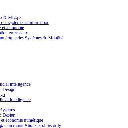
Data & MLops
 des systèmes d'information
le et autonome
tion en réseaux
umérique des Systèmes de Mobilité
ial Intelligence
d Design
ign
ial Intelligence
 Systems
d Design
 et économie numérique
, CommunicAtions, and Security