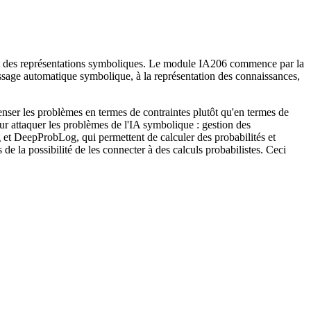
res et des représentations symboliques. Le module IA206 commence par la
tissage automatique symbolique, à la représentation des connaissances,
enser les problèmes en termes de contraintes plutôt qu'en termes de
ur attaquer les problèmes de l'IA symbolique : gestion des
 et DeepProbLog, qui permettent de calculer des probabilités et
e la possibilité de les connecter à des calculs probabilistes. Ceci