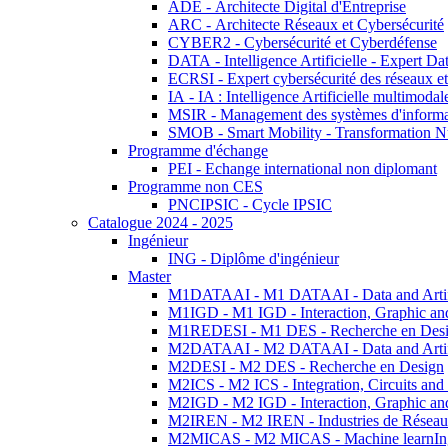
ADE - Architecte Digital d'Entreprise
ARC - Architecte Réseaux et Cybersécurité
CYBER2 - Cybersécurité et Cyberdéfense
DATA - Intelligence Artificielle - Expert 
ECRSI - Expert cybersécurité des réseaux et
IA - IA : Intelligence Artificielle multimoda
MSIR - Management des systèmes d'informa
SMOB - Smart Mobility - Transformation N
Programme d'échange
PEI - Echange international non diplomant
Programme non CES
PNCIPSIC - Cycle IPSIC
Catalogue 2024 - 2025
Ingénieur
ING - Diplôme d'ingénieur
Master
M1DATAAI - M1 DATAAI - Data and Artific
M1IGD - M1 IGD - Interaction, Graphic an
M1REDESI - M1 DES - Recherche en Des
M2DATAAI - M2 DATAAI - Data and Artific
M2DESI - M2 DES - Recherche en Design
M2ICS - M2 ICS - Integration, Circuits and
M2IGD - M2 IGD - Interaction, Graphic an
M2IREN - M2 IREN - Industries de Réseau
M2MICAS - M2 MICAS - Machine learnIng