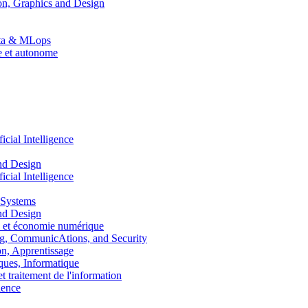
n, Graphics and Design
Data & MLops
le et autonome
ial Intelligence
nd Design
ial Intelligence
 Systems
nd Design
 et économie numérique
, CommunicAtions, and Security
, Apprentissage
ues, Informatique
traitement de l'information
ence