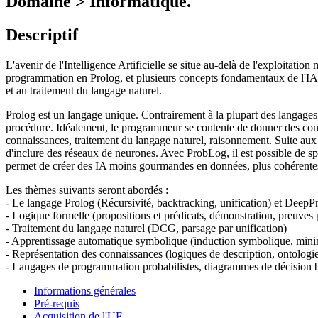
Domaine > Informatique.
Descriptif
L'avenir de l'Intelligence Artificielle se situe au-delà de l'exploita
programmation en Prolog, et plusieurs concepts fondamentaux de l'IA, r
et au traitement du langage naturel.
Prolog est un langage unique. Contrairement à la plupart des langages 
procédure. Idéalement, le programmeur se contente de donner des connai
connaissances, traitement du langage naturel, raisonnement. Suite aux
d'inclure des réseaux de neurones. Avec ProbLog, il est possible de spé
permet de créer des IA moins gourmandes en données, plus cohérentes, 
Les thèmes suivants seront abordés :
- Le langage Prolog (Récursivité, backtracking, unification) et Deep
- Logique formelle (propositions et prédicats, démonstration, preuves p
- Traitement du langage naturel (DCG, parsage par unification)
- Apprentissage automatique symbolique (induction symbolique, min
- Représentation des connaissances (logiques de description, ontolog
- Langages de programmation probabilistes, diagrammes de décision bin
Informations générales
Pré-requis
Acquisition de l'UE