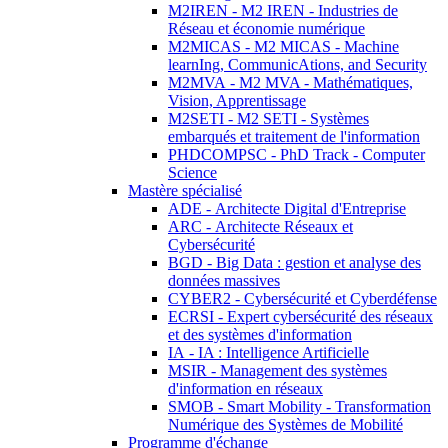
M2IREN - M2 IREN - Industries de
Réseau et économie numérique
M2MICAS - M2 MICAS - Machine
learnIng, CommunicAtions, and Security
M2MVA - M2 MVA - Mathématiques,
Vision, Apprentissage
M2SETI - M2 SETI - Systèmes
embarqués et traitement de l'information
PHDCOMPSC - PhD Track - Computer
Science
Mastère spécialisé
ADE - Architecte Digital d'Entreprise
ARC - Architecte Réseaux et
Cybersécurité
BGD - Big Data : gestion et analyse des
données massives
CYBER2 - Cybersécurité et Cyberdéfense
ECRSI - Expert cybersécurité des réseaux
et des systèmes d'information
IA - IA : Intelligence Artificielle
MSIR - Management des systèmes
d'information en réseaux
SMOB - Smart Mobility - Transformation
Numérique des Systèmes de Mobilité
Programme d'échange