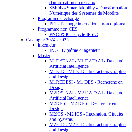
d'information en réseaux
SMOB - Smart Mobility - Transformation
Numérique des Systèmes de Mobilité
Programme d'échange
PEI - Echange international non diplomant
Programme non CES
PNCIPSIC - Cycle IPSIC
Catalogue 2024 - 2025
Ingénieur
ING - Diplôme d'ingénieur
Master
M1DATAAI - M1 DATAAI - Data and
Artificial Intelligence
M1IGD - M1 IGD - Interaction, Graphic
and Design
M1REDESI - M1 DES - Recherche en
Design
M2DATAAI - M2 DATAAI - Data and
Artificial Intelligence
M2DESI - M2 DES - Recherche en
Design
M2ICS - M2 ICS - Integration, Circuits
and Systems
M2IGD - M2 IGD - Interaction, Graphic
and Design