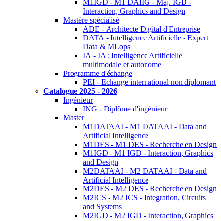
M1IGD - M1 DAIIG - Maj. IGD -
Interaction, Graphics and Design
Mastère spécialisé
ADE - Architecte Digital d'Entreprise
DATA - Intelligence Artificielle - Expert
Data & MLops
IA - IA : Intelligence Artificielle
multimodale et autonome
Programme d'échange
PEI - Echange international non diplomant
Catalogue 2025 - 2026
Ingénieur
ING - Diplôme d'ingénieur
Master
M1DATAAI - M1 DATAAI - Data and
Artificial Intelligence
M1DES - M1 DES - Recherche en Design
M1IGD - M1 IGD - Interaction, Graphics
and Design
M2DATAAI - M2 DATAAI - Data and
Artificial Intelligence
M2DES - M2 DES - Recherche en Design
M2ICS - M2 ICS - Integration, Circuits
and Systems
M2IGD - M2 IGD - Interaction, Graphics