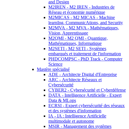
and Design
M2IREN - M2 IREN - Industries de
Réseau et économie numérique
M2MICAS - M2 MICAS - Machine
learnIng, CommunicAtions, and Security
M2MVA - M2 MVA - Mathématiques,
Vision, Apprentissage
M2QMI - M2 QMI - Quantique,
Mathématiques, Informatique
M2SETI - M2 SETI - Systèmes
embarqués et traitement de l'information
PHDCOMPSC - PhD Track - Computer
Science
Mastère spécialisé
ADE - Architecte Digital d'Entreprise
ARC - Architecte Réseaux et
Cybersécurité
CYBER2 - Cybersécurité et Cyberdéfense
DATA - Intelligence Artificielle - Expert
Data & MLops
ECRSI - Expert cybersécurité des réseaux
et des systèmes d'information
IA - IA : Intelligence Artificielle
multimodale et autonome
MSIR - Management des systèmes