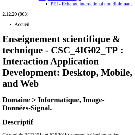
PEI - Echange international non diplomant
2.12.20 (803)
Accueil
Enseignement scientifique &
technique
-
CSC_4IG02_TP :
Interaction Application
Development: Desktop, Mobile,
and Web
Domaine > Informatique, Image-
Données-Signal.
Descriptif
Ce module (IGR201a et IGR201b) apprend à développer des