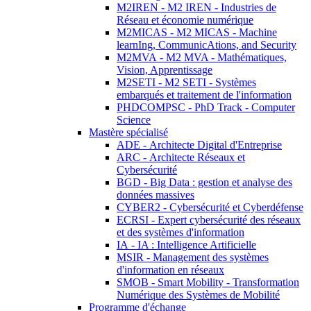
M2IREN - M2 IREN - Industries de
Réseau et économie numérique
M2MICAS - M2 MICAS - Machine
learnIng, CommunicAtions, and Security
M2MVA - M2 MVA - Mathématiques,
Vision, Apprentissage
M2SETI - M2 SETI - Systèmes
embarqués et traitement de l'information
PHDCOMPSC - PhD Track - Computer
Science
Mastère spécialisé
ADE - Architecte Digital d'Entreprise
ARC - Architecte Réseaux et
Cybersécurité
BGD - Big Data : gestion et analyse des
données massives
CYBER2 - Cybersécurité et Cyberdéfense
ECRSI - Expert cybersécurité des réseaux
et des systèmes d'information
IA - IA : Intelligence Artificielle
MSIR - Management des systèmes
d'information en réseaux
SMOB - Smart Mobility - Transformation
Numérique des Systèmes de Mobilité
Programme d'échange