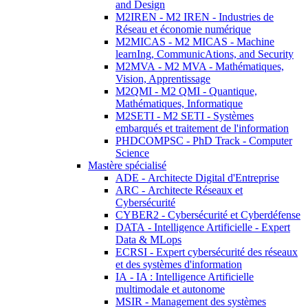
and Design
M2IREN - M2 IREN - Industries de
Réseau et économie numérique
M2MICAS - M2 MICAS - Machine
learnIng, CommunicAtions, and Security
M2MVA - M2 MVA - Mathématiques,
Vision, Apprentissage
M2QMI - M2 QMI - Quantique,
Mathématiques, Informatique
M2SETI - M2 SETI - Systèmes
embarqués et traitement de l'information
PHDCOMPSC - PhD Track - Computer
Science
Mastère spécialisé
ADE - Architecte Digital d'Entreprise
ARC - Architecte Réseaux et
Cybersécurité
CYBER2 - Cybersécurité et Cyberdéfense
DATA - Intelligence Artificielle - Expert
Data & MLops
ECRSI - Expert cybersécurité des réseaux
et des systèmes d'information
IA - IA : Intelligence Artificielle
multimodale et autonome
MSIR - Management des systèmes