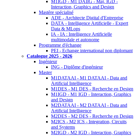
M1IGD - M1 DAIIG - Maj. IGD -
Interaction, Graphics and Design
Mastère spécialisé
ADE - Architecte Digital d'Entreprise
DATA - Intelligence Artificielle - Expert
Data & MLops
IA - IA : Intelligence Artificielle
multimodale et autonome
Programme d'échange
PEI - Echange international non diplomant
Catalogue 2025 - 2026
Ingénieur
ING - Diplôme d'ingénieur
Master
M1DATAAI - M1 DATAAI - Data and
Artificial Intelligence
M1DES - M1 DES - Recherche en Design
M1IGD - M1 IGD - Interaction, Graphics
and Design
M2DATAAI - M2 DATAAI - Data and
Artificial Intelligence
M2DES - M2 DES - Recherche en Design
M2ICS - M2 ICS - Integration, Circuits
and Systems
M2IGD - M2 IGD - Interaction, Graphics