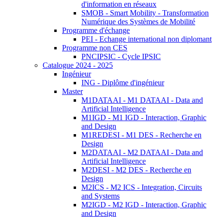
d'information en réseaux
SMOB - Smart Mobility - Transformation
Numérique des Systèmes de Mobilité
Programme d'échange
PEI - Echange international non diplomant
Programme non CES
PNCIPSIC - Cycle IPSIC
Catalogue 2024 - 2025
Ingénieur
ING - Diplôme d'ingénieur
Master
M1DATAAI - M1 DATAAI - Data and
Artificial Intelligence
M1IGD - M1 IGD - Interaction, Graphic
and Design
M1REDESI - M1 DES - Recherche en
Design
M2DATAAI - M2 DATAAI - Data and
Artificial Intelligence
M2DESI - M2 DES - Recherche en
Design
M2ICS - M2 ICS - Integration, Circuits
and Systems
M2IGD - M2 IGD - Interaction, Graphic
and Design