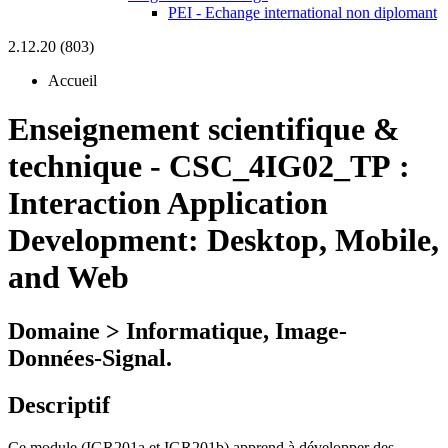
PEI - Echange international non diplomant
2.12.20 (803)
Accueil
Enseignement scientifique &
technique
-
CSC_4IG02_TP :
Interaction Application
Development: Desktop, Mobile,
and Web
Domaine > Informatique, Image-
Données-Signal.
Descriptif
Ce module (IGR201a et IGR201b) apprend à développer des