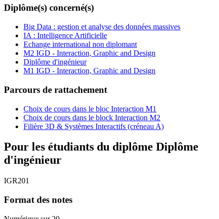
Diplôme(s) concerné(s)
Big Data : gestion et analyse des données massives
IA : Intelligence Artificielle
Echange international non diplomant
M2 IGD - Interaction, Graphic and Design
Diplôme d'ingénieur
M1 IGD - Interaction, Graphic and Design
Parcours de rattachement
Choix de cours dans le bloc Interaction M1
Choix de cours dans le block Interaction M2
Filière 3D & Systèmes Interactifs (créneau A)
Pour les étudiants du diplôme
Diplôme
d'ingénieur
IGR201
Format des notes
Numérique sur 20