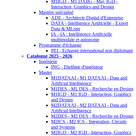
M1IGD - M1 DAIIG - Maj. IGD -
Interaction, Graphics and Design
Mastère spécialisé
ADE - Architecte Digital d'Entreprise
DATA - Intelligence Artificielle - Expert
Data & MLops
IA - IA : Intelligence Artificielle
multimodale et autonome
Programme d'échange
PEI - Echange international non diplomant
Catalogue 2025 - 2026
Ingénieur
ING - Diplôme d'ingénieur
Master
M1DATAAI - M1 DATAAI - Data and
Artificial Intelligence
M1DES - M1 DES - Recherche en Design
M1IGD - M1 IGD - Interaction, Graphics
and Design
M2DATAAI - M2 DATAAI - Data and
Artificial Intelligence
M2DES - M2 DES - Recherche en Design
M2ICS - M2 ICS - Integration, Circuits
and Systems
M2IGD - M2 IGD - Interaction, Graphics