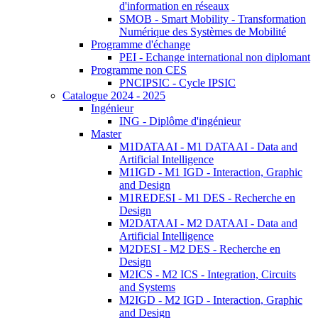
d'information en réseaux
SMOB - Smart Mobility - Transformation
Numérique des Systèmes de Mobilité
Programme d'échange
PEI - Echange international non diplomant
Programme non CES
PNCIPSIC - Cycle IPSIC
Catalogue 2024 - 2025
Ingénieur
ING - Diplôme d'ingénieur
Master
M1DATAAI - M1 DATAAI - Data and
Artificial Intelligence
M1IGD - M1 IGD - Interaction, Graphic
and Design
M1REDESI - M1 DES - Recherche en
Design
M2DATAAI - M2 DATAAI - Data and
Artificial Intelligence
M2DESI - M2 DES - Recherche en
Design
M2ICS - M2 ICS - Integration, Circuits
and Systems
M2IGD - M2 IGD - Interaction, Graphic
and Design