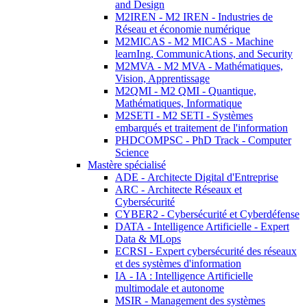
and Design
M2IREN - M2 IREN - Industries de
Réseau et économie numérique
M2MICAS - M2 MICAS - Machine
learnIng, CommunicAtions, and Security
M2MVA - M2 MVA - Mathématiques,
Vision, Apprentissage
M2QMI - M2 QMI - Quantique,
Mathématiques, Informatique
M2SETI - M2 SETI - Systèmes
embarqués et traitement de l'information
PHDCOMPSC - PhD Track - Computer
Science
Mastère spécialisé
ADE - Architecte Digital d'Entreprise
ARC - Architecte Réseaux et
Cybersécurité
CYBER2 - Cybersécurité et Cyberdéfense
DATA - Intelligence Artificielle - Expert
Data & MLops
ECRSI - Expert cybersécurité des réseaux
et des systèmes d'information
IA - IA : Intelligence Artificielle
multimodale et autonome
MSIR - Management des systèmes