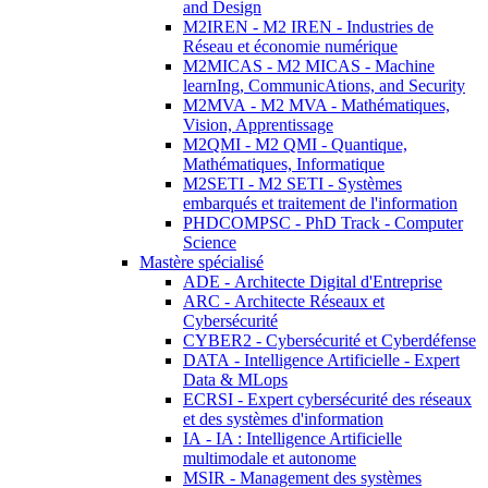
and Design
M2IREN - M2 IREN - Industries de
Réseau et économie numérique
M2MICAS - M2 MICAS - Machine
learnIng, CommunicAtions, and Security
M2MVA - M2 MVA - Mathématiques,
Vision, Apprentissage
M2QMI - M2 QMI - Quantique,
Mathématiques, Informatique
M2SETI - M2 SETI - Systèmes
embarqués et traitement de l'information
PHDCOMPSC - PhD Track - Computer
Science
Mastère spécialisé
ADE - Architecte Digital d'Entreprise
ARC - Architecte Réseaux et
Cybersécurité
CYBER2 - Cybersécurité et Cyberdéfense
DATA - Intelligence Artificielle - Expert
Data & MLops
ECRSI - Expert cybersécurité des réseaux
et des systèmes d'information
IA - IA : Intelligence Artificielle
multimodale et autonome
MSIR - Management des systèmes