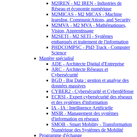
M2IREN - M2 IREN - Industries de
Réseau et économie numérique
M2MICAS - M2 MICAS - Machine
learnIng, CommunicAtions, and Security
M2MVA - M2 MVA - Mathématiques,
Vision, Apprentissage
M2SETI - M2 SETI - Systèmes
embarqués et traitement de l'information
PHDCOMPSC - PhD Track - Computer
Science
Mastère spécialisé
ADE - Architecte Digital d'Entreprise
ARC - Architecte Réseaux et
Cybersécurité
BGD - Big Data : gestion et analyse des
données massives
CYBER2 - Cybersécurité et Cyberdéfense
ECRSI - Expert cybersécurité des réseaux
et des systèmes d'information
IA - IA : Intelligence Artificielle
MSIR - Management des systèmes
d'information en réseaux
SMOB - Smart Mobility - Transformation
Numérique des Systèmes de Mobilité
Programme d'échange