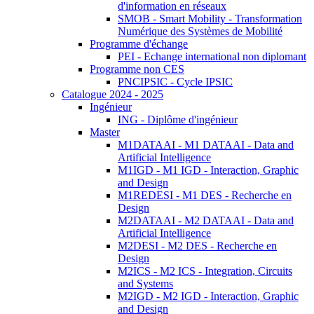
d'information en réseaux
SMOB - Smart Mobility - Transformation
Numérique des Systèmes de Mobilité
Programme d'échange
PEI - Echange international non diplomant
Programme non CES
PNCIPSIC - Cycle IPSIC
Catalogue 2024 - 2025
Ingénieur
ING - Diplôme d'ingénieur
Master
M1DATAAI - M1 DATAAI - Data and
Artificial Intelligence
M1IGD - M1 IGD - Interaction, Graphic
and Design
M1REDESI - M1 DES - Recherche en
Design
M2DATAAI - M2 DATAAI - Data and
Artificial Intelligence
M2DESI - M2 DES - Recherche en
Design
M2ICS - M2 ICS - Integration, Circuits
and Systems
M2IGD - M2 IGD - Interaction, Graphic
and Design