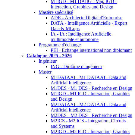
M1IGD - M1 DAIIG - Maj. IGD -
Interaction, Graphics and Design
Mastère spécialisé
ADE - Architecte Digital d'Entreprise
DATA - Intelligence Artificielle - Expert
Data & MLops
IA - IA : Intelligence Artificielle
multimodale et autonome
Programme d'échange
PEI - Echange international non diplomant
Catalogue 2025 - 2026
Ingénieur
ING - Diplôme d'ingénieur
Master
M1DATAAI - M1 DATAAI - Data and
Artificial Intelligence
M1DES - M1 DES - Recherche en Design
M1IGD - M1 IGD - Interaction, Graphics
and Design
M2DATAAI - M2 DATAAI - Data and
Artificial Intelligence
M2DES - M2 DES - Recherche en Design
M2ICS - M2 ICS - Integration, Circuits
and Systems
M2IGD - M2 IGD - Interaction, Graphics