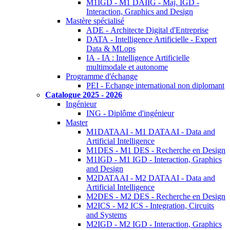
M1IGD - M1 DAIIG - Maj. IGD -
Interaction, Graphics and Design
Mastère spécialisé
ADE - Architecte Digital d'Entreprise
DATA - Intelligence Artificielle - Expert
Data & MLops
IA - IA : Intelligence Artificielle
multimodale et autonome
Programme d'échange
PEI - Echange international non diplomant
Catalogue 2025 - 2026
Ingénieur
ING - Diplôme d'ingénieur
Master
M1DATAAI - M1 DATAAI - Data and
Artificial Intelligence
M1DES - M1 DES - Recherche en Design
M1IGD - M1 IGD - Interaction, Graphics
and Design
M2DATAAI - M2 DATAAI - Data and
Artificial Intelligence
M2DES - M2 DES - Recherche en Design
M2ICS - M2 ICS - Integration, Circuits
and Systems
M2IGD - M2 IGD - Interaction, Graphics