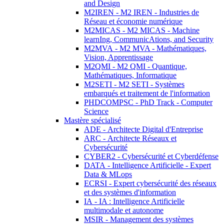
and Design
M2IREN - M2 IREN - Industries de
Réseau et économie numérique
M2MICAS - M2 MICAS - Machine
learnIng, CommunicAtions, and Security
M2MVA - M2 MVA - Mathématiques,
Vision, Apprentissage
M2QMI - M2 QMI - Quantique,
Mathématiques, Informatique
M2SETI - M2 SETI - Systèmes
embarqués et traitement de l'information
PHDCOMPSC - PhD Track - Computer
Science
Mastère spécialisé
ADE - Architecte Digital d'Entreprise
ARC - Architecte Réseaux et
Cybersécurité
CYBER2 - Cybersécurité et Cyberdéfense
DATA - Intelligence Artificielle - Expert
Data & MLops
ECRSI - Expert cybersécurité des réseaux
et des systèmes d'information
IA - IA : Intelligence Artificielle
multimodale et autonome
MSIR - Management des systèmes