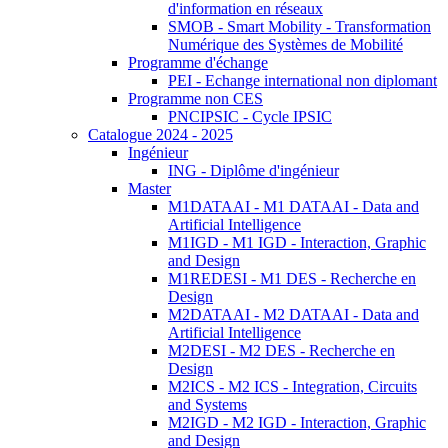
d'information en réseaux
SMOB - Smart Mobility - Transformation
Numérique des Systèmes de Mobilité
Programme d'échange
PEI - Echange international non diplomant
Programme non CES
PNCIPSIC - Cycle IPSIC
Catalogue 2024 - 2025
Ingénieur
ING - Diplôme d'ingénieur
Master
M1DATAAI - M1 DATAAI - Data and
Artificial Intelligence
M1IGD - M1 IGD - Interaction, Graphic
and Design
M1REDESI - M1 DES - Recherche en
Design
M2DATAAI - M2 DATAAI - Data and
Artificial Intelligence
M2DESI - M2 DES - Recherche en
Design
M2ICS - M2 ICS - Integration, Circuits
and Systems
M2IGD - M2 IGD - Interaction, Graphic
and Design