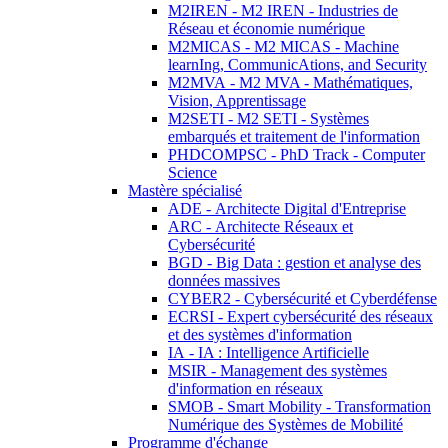
M2IREN - M2 IREN - Industries de
Réseau et économie numérique
M2MICAS - M2 MICAS - Machine
learnIng, CommunicAtions, and Security
M2MVA - M2 MVA - Mathématiques,
Vision, Apprentissage
M2SETI - M2 SETI - Systèmes
embarqués et traitement de l'information
PHDCOMPSC - PhD Track - Computer
Science
Mastère spécialisé
ADE - Architecte Digital d'Entreprise
ARC - Architecte Réseaux et
Cybersécurité
BGD - Big Data : gestion et analyse des
données massives
CYBER2 - Cybersécurité et Cyberdéfense
ECRSI - Expert cybersécurité des réseaux
et des systèmes d'information
IA - IA : Intelligence Artificielle
MSIR - Management des systèmes
d'information en réseaux
SMOB - Smart Mobility - Transformation
Numérique des Systèmes de Mobilité
Programme d'échange