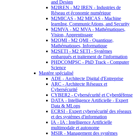
and Design
M2IREN - M2 IREN - Industries de
Réseau et économie numérique
M2MICAS - M2 MICAS - Machine
learnIng, CommunicAtions, and Security
M2MVA - M2 MVA - Mathématiques,
Vision, Apprentissage
M2QMI - M2 QMI - Quantique,
Mathématiques, Informatique
M2SETI - M2 SETI - Systèmes
embarqués et traitement de l'information
PHDCOMPSC - PhD Track - Computer
Science
Mastère spécialisé
ADE - Architecte Digital d'Entreprise
ARC - Architecte Réseaux et
Cybersécurité
CYBER2 - Cybersécurité et Cyberdéfense
DATA - Intelligence Artificielle - Expert
Data & MLops
ECRSI - Expert cybersécurité des réseaux
et des systèmes d'information
IA - IA : Intelligence Artificielle
multimodale et autonome
MSIR - Management des systèmes