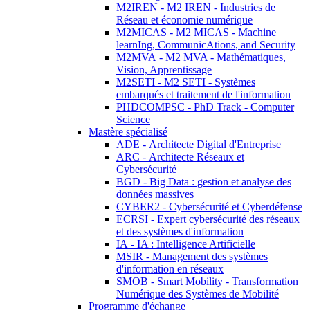
M2IREN - M2 IREN - Industries de
Réseau et économie numérique
M2MICAS - M2 MICAS - Machine
learnIng, CommunicAtions, and Security
M2MVA - M2 MVA - Mathématiques,
Vision, Apprentissage
M2SETI - M2 SETI - Systèmes
embarqués et traitement de l'information
PHDCOMPSC - PhD Track - Computer
Science
Mastère spécialisé
ADE - Architecte Digital d'Entreprise
ARC - Architecte Réseaux et
Cybersécurité
BGD - Big Data : gestion et analyse des
données massives
CYBER2 - Cybersécurité et Cyberdéfense
ECRSI - Expert cybersécurité des réseaux
et des systèmes d'information
IA - IA : Intelligence Artificielle
MSIR - Management des systèmes
d'information en réseaux
SMOB - Smart Mobility - Transformation
Numérique des Systèmes de Mobilité
Programme d'échange