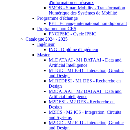
d'information en réseaux
SMOB - Smart Mobility - Transformation
Numérique des Systèmes de Mobilité
Programme d'échange
PEI - Echange international non diplomant
Programme non CES
PNCIPSIC - Cycle IPSIC
Catalogue 2024 - 2025
Ingénieur
ING - Diplôme d'ingénieur
Master
M1DATAAI - M1 DATAAI - Data and
Artificial Intelligence
M1IGD - M1 IGD - Interaction, Graphic
and Design
M1REDESI - M1 DES - Recherche en
Design
M2DATAAI - M2 DATAAI - Data and
Artificial Intelligence
M2DESI - M2 DES - Recherche en
Design
M2ICS - M2 ICS - Integration, Circuits
and Systems
M2IGD - M2 IGD - Interaction, Graphic
and Design