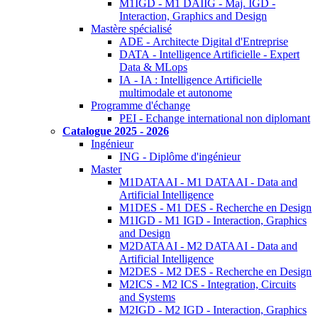
M1IGD - M1 DAIIG - Maj. IGD -
Interaction, Graphics and Design
Mastère spécialisé
ADE - Architecte Digital d'Entreprise
DATA - Intelligence Artificielle - Expert
Data & MLops
IA - IA : Intelligence Artificielle
multimodale et autonome
Programme d'échange
PEI - Echange international non diplomant
Catalogue 2025 - 2026
Ingénieur
ING - Diplôme d'ingénieur
Master
M1DATAAI - M1 DATAAI - Data and
Artificial Intelligence
M1DES - M1 DES - Recherche en Design
M1IGD - M1 IGD - Interaction, Graphics
and Design
M2DATAAI - M2 DATAAI - Data and
Artificial Intelligence
M2DES - M2 DES - Recherche en Design
M2ICS - M2 ICS - Integration, Circuits
and Systems
M2IGD - M2 IGD - Interaction, Graphics