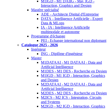
M1IGD - M1 DAIIG - Maj. IGD -
Interaction, Graphics and Design
Mastère spécialisé
ADE - Architecte Digital d'Entreprise
DATA - Intelligence Artificielle - Expert
Data & MLops
IA - IA : Intelligence Artificielle
multimodale et autonome
Programme d'échange
PEI - Echange international non diplomant
Catalogue 2025 - 2026
Ingénieur
ING - Diplôme d'ingénieur
Master
M1DATAAI - M1 DATAAI - Data and
Artificial Intelligence
M1DES - M1 DES - Recherche en Design
M1IGD - M1 IGD - Interaction, Graphics
and Design
M2DATAAI - M2 DATAAI - Data and
Artificial Intelligence
M2DES - M2 DES - Recherche en Design
M2ICS - M2 ICS - Integration, Circuits
and Systems
M2IGD - M2 IGD - Interaction, Graphics