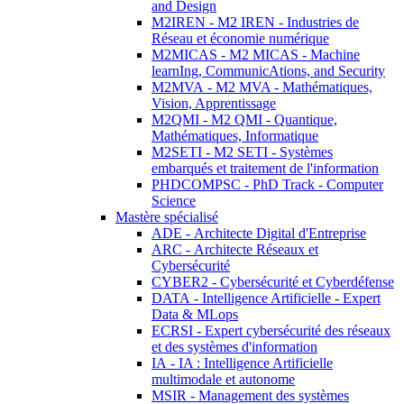
and Design
M2IREN - M2 IREN - Industries de
Réseau et économie numérique
M2MICAS - M2 MICAS - Machine
learnIng, CommunicAtions, and Security
M2MVA - M2 MVA - Mathématiques,
Vision, Apprentissage
M2QMI - M2 QMI - Quantique,
Mathématiques, Informatique
M2SETI - M2 SETI - Systèmes
embarqués et traitement de l'information
PHDCOMPSC - PhD Track - Computer
Science
Mastère spécialisé
ADE - Architecte Digital d'Entreprise
ARC - Architecte Réseaux et
Cybersécurité
CYBER2 - Cybersécurité et Cyberdéfense
DATA - Intelligence Artificielle - Expert
Data & MLops
ECRSI - Expert cybersécurité des réseaux
et des systèmes d'information
IA - IA : Intelligence Artificielle
multimodale et autonome
MSIR - Management des systèmes