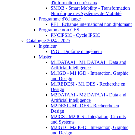
d'information en réseaux
SMOB - Smart Mobility - Transformation
Numérique des Systèmes de Mobilité
Programme d'échange
PEI - Echange international non diplomant
Programme non CES
PNCIPSIC - Cycle IPSIC
Catalogue 2024 - 2025
Ingénieur
ING - Diplôme d'ingénieur
Master
M1DATAAI - M1 DATAAI - Data and
Artificial Intelligence
M1IGD - M1 IGD - Interaction, Graphic
and Design
M1REDESI - M1 DES - Recherche en
Design
M2DATAAI - M2 DATAAI - Data and
Artificial Intelligence
M2DESI - M2 DES - Recherche en
Design
M2ICS - M2 ICS - Integration, Circuits
and Systems
M2IGD - M2 IGD - Interaction, Graphic
and Design