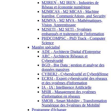
M2IREN - M2 IREN - Industries de
Réseau et économie numérique
M2MICAS - M2 MICAS - Machine
learnIng, CommunicAtions, and Security
M2MVA - M2 MVA - Mathématiques,
Vision, Apprentissage
M2SETI - M2 SETI - Systèmes
embarqués et traitement de l'information
PHDCOMPSC - PhD Track - Computer
Science
Mastère spécialisé
ADE - Architecte Digital d'Entreprise
ARC - Architecte Réseaux et
Cybersécurité
BGD - Big Data : gestion et analyse des
données massives
CYBER2 - Cybersécurité et Cyberdéfense
ECRSI - Expert cybersécurité des réseaux
et des systèmes d'information
IA - IA : Intelligence Artificielle
MSIR - Management des systèmes
d'information en réseaux
SMOB - Smart Mobility - Transformation
Numérique des Systèmes de Mobilité
Programme d'échange