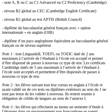
- note A, B ou C au C1 Advanced ou C2 Proficiency (Cambridge)
- niveau B2 global au CEC (Cambridge English Certificate)
-
niveau B2 global au test APTIS (British Council)
-
diplôme du baccalauréat général français avec « option
internationale » en anglais (OIB)
-
diplôme d’un pays anglophone équivalent au baccalauréat général
français ou de niveau supérieur
Note 1
: tout Linguaskill, TOEFL ou TOEIC daté de 2 ans
maximum à l’arrivée de l’étudiant à l’école est accepté́ et permet
d’être dispensé de passer à nouveau ce type de test. Les certificats
Cambridge datés de 5 ans maximum à l’arrivée de l’étudiant à
l’école sont acceptés et permettent d’être dispensés de passer à
nouveau ce type de test.
Note 2
: les élèves suivant tout leur cursus en anglais à l’école et
ayant validé un de ces tests ou diplômes extérieurs au sens du 1 ne
sont pas tenus de les valider à nouveau. Ils restent soumis à
obligation de crédits de langues au sens de l’annexe I.
Note 3
: les élèves qui effectuent au moins un semestre d’étude à
l’étranger dans un environnement non francophone se voient