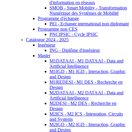
d'information en réseaux
SMOB - Smart Mobility - Transformation
Numérique des Systèmes de Mobilité
Programme d'échange
PEI - Echange international non diplomant
Programme non CES
PNCIPSIC - Cycle IPSIC
Catalogue 2024 - 2025
Ingénieur
ING - Diplôme d'ingénieur
Master
M1DATAAI - M1 DATAAI - Data and
Artificial Intelligence
M1IGD - M1 IGD - Interaction, Graphic
and Design
M1REDESI - M1 DES - Recherche en
Design
M2DATAAI - M2 DATAAI - Data and
Artificial Intelligence
M2DESI - M2 DES - Recherche en
Design
M2ICS - M2 ICS - Integration, Circuits
and Systems
M2IGD - M2 IGD - Interaction, Graphic
and Design