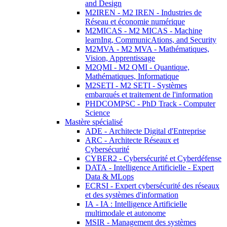
and Design
M2IREN - M2 IREN - Industries de
Réseau et économie numérique
M2MICAS - M2 MICAS - Machine
learnIng, CommunicAtions, and Security
M2MVA - M2 MVA - Mathématiques,
Vision, Apprentissage
M2QMI - M2 QMI - Quantique,
Mathématiques, Informatique
M2SETI - M2 SETI - Systèmes
embarqués et traitement de l'information
PHDCOMPSC - PhD Track - Computer
Science
Mastère spécialisé
ADE - Architecte Digital d'Entreprise
ARC - Architecte Réseaux et
Cybersécurité
CYBER2 - Cybersécurité et Cyberdéfense
DATA - Intelligence Artificielle - Expert
Data & MLops
ECRSI - Expert cybersécurité des réseaux
et des systèmes d'information
IA - IA : Intelligence Artificielle
multimodale et autonome
MSIR - Management des systèmes