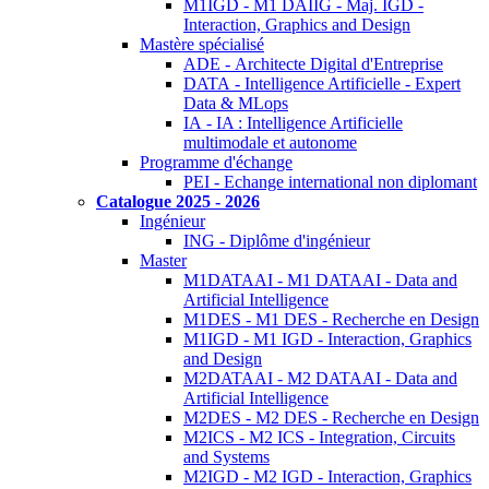
M1IGD - M1 DAIIG - Maj. IGD -
Interaction, Graphics and Design
Mastère spécialisé
ADE - Architecte Digital d'Entreprise
DATA - Intelligence Artificielle - Expert
Data & MLops
IA - IA : Intelligence Artificielle
multimodale et autonome
Programme d'échange
PEI - Echange international non diplomant
Catalogue 2025 - 2026
Ingénieur
ING - Diplôme d'ingénieur
Master
M1DATAAI - M1 DATAAI - Data and
Artificial Intelligence
M1DES - M1 DES - Recherche en Design
M1IGD - M1 IGD - Interaction, Graphics
and Design
M2DATAAI - M2 DATAAI - Data and
Artificial Intelligence
M2DES - M2 DES - Recherche en Design
M2ICS - M2 ICS - Integration, Circuits
and Systems
M2IGD - M2 IGD - Interaction, Graphics