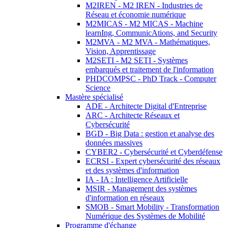
M2IREN - M2 IREN - Industries de
Réseau et économie numérique
M2MICAS - M2 MICAS - Machine
learnIng, CommunicAtions, and Security
M2MVA - M2 MVA - Mathématiques,
Vision, Apprentissage
M2SETI - M2 SETI - Systèmes
embarqués et traitement de l'information
PHDCOMPSC - PhD Track - Computer
Science
Mastère spécialisé
ADE - Architecte Digital d'Entreprise
ARC - Architecte Réseaux et
Cybersécurité
BGD - Big Data : gestion et analyse des
données massives
CYBER2 - Cybersécurité et Cyberdéfense
ECRSI - Expert cybersécurité des réseaux
et des systèmes d'information
IA - IA : Intelligence Artificielle
MSIR - Management des systèmes
d'information en réseaux
SMOB - Smart Mobility - Transformation
Numérique des Systèmes de Mobilité
Programme d'échange