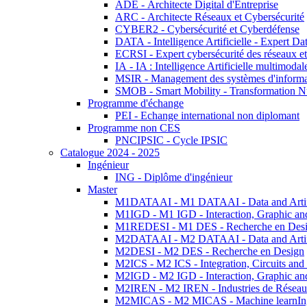
ADE - Architecte Digital d'Entreprise
ARC - Architecte Réseaux et Cybersécurité
CYBER2 - Cybersécurité et Cyberdéfense
DATA - Intelligence Artificielle - Expert 
ECRSI - Expert cybersécurité des réseaux et
IA - IA : Intelligence Artificielle multimoda
MSIR - Management des systèmes d'informa
SMOB - Smart Mobility - Transformation N
Programme d'échange
PEI - Echange international non diplomant
Programme non CES
PNCIPSIC - Cycle IPSIC
Catalogue 2024 - 2025
Ingénieur
ING - Diplôme d'ingénieur
Master
M1DATAAI - M1 DATAAI - Data and Artific
M1IGD - M1 IGD - Interaction, Graphic an
M1REDESI - M1 DES - Recherche en Des
M2DATAAI - M2 DATAAI - Data and Artific
M2DESI - M2 DES - Recherche en Design
M2ICS - M2 ICS - Integration, Circuits and
M2IGD - M2 IGD - Interaction, Graphic an
M2IREN - M2 IREN - Industries de Réseau
M2MICAS - M2 MICAS - Machine learnIng