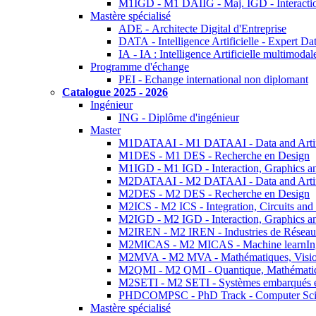
M1IGD - M1 DAIIG - Maj. IGD - Interactio
Mastère spécialisé
ADE - Architecte Digital d'Entreprise
DATA - Intelligence Artificielle - Expert 
IA - IA : Intelligence Artificielle multimoda
Programme d'échange
PEI - Echange international non diplomant
Catalogue 2025 - 2026
Ingénieur
ING - Diplôme d'ingénieur
Master
M1DATAAI - M1 DATAAI - Data and Artific
M1DES - M1 DES - Recherche en Design
M1IGD - M1 IGD - Interaction, Graphics a
M2DATAAI - M2 DATAAI - Data and Artific
M2DES - M2 DES - Recherche en Design
M2ICS - M2 ICS - Integration, Circuits and
M2IGD - M2 IGD - Interaction, Graphics a
M2IREN - M2 IREN - Industries de Réseau
M2MICAS - M2 MICAS - Machine learnIng
M2MVA - M2 MVA - Mathématiques, Vision
M2QMI - M2 QMI - Quantique, Mathématiq
M2SETI - M2 SETI - Systèmes embarqués et 
PHDCOMPSC - PhD Track - Computer Sci
Mastère spécialisé