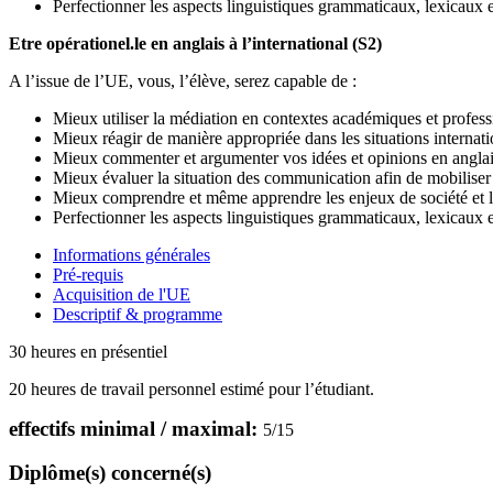
Perfectionner les aspects linguistiques grammaticaux, lexicaux et
Etre opérationel.le en anglais à l’international (S2)
A l’issue de l’UE, vous, l’élève, serez capable de :
Mieux utiliser la médiation en contextes académiques et profess
Mieux réagir de manière appropriée dans les situations internatio
Mieux commenter et argumenter vos idées et opinions en anglais
Mieux évaluer la situation des communication afin de mobiliser l
Mieux comprendre et même apprendre les enjeux de société et les
Perfectionner les aspects linguistiques grammaticaux, lexicaux et
Informations générales
Pré-requis
Acquisition de l'UE
Descriptif & programme
30 heures en présentiel
20 heures de travail personnel estimé pour l’étudiant.
effectifs minimal / maximal:
5
/
15
Diplôme(s) concerné(s)