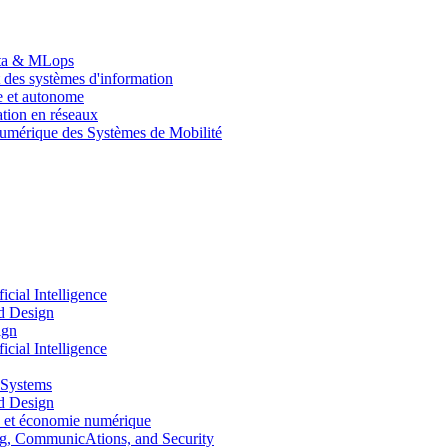
Data & MLops
 des systèmes d'information
le et autonome
tion en réseaux
umérique des Systèmes de Mobilité
ial Intelligence
d Design
ign
ial Intelligence
 Systems
d Design
 et économie numérique
, CommunicAtions, and Security