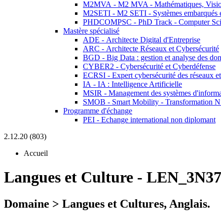
M2MVA - M2 MVA - Mathématiques, Vision
M2SETI - M2 SETI - Systèmes embarqués et 
PHDCOMPSC - PhD Track - Computer Sci
Mastère spécialisé
ADE - Architecte Digital d'Entreprise
ARC - Architecte Réseaux et Cybersécurité
BGD - Big Data : gestion et analyse des do
CYBER2 - Cybersécurité et Cyberdéfense
ECRSI - Expert cybersécurité des réseaux et
IA - IA : Intelligence Artificielle
MSIR - Management des systèmes d'informa
SMOB - Smart Mobility - Transformation N
Programme d'échange
PEI - Echange international non diplomant
2.12.20 (803)
Accueil
Langues et Culture
-
LEN_3N37
Domaine > Langues et Cultures, Anglais.