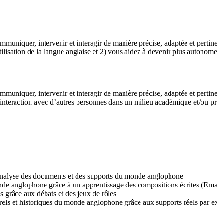
muniquer, intervenir et interagir de manière précise, adaptée et pertine
’utilisation de la langue anglaise et 2) vous aidez à devenir plus autono
muniquer, intervenir et interagir de manière précise, adaptée et pertine
n interaction avec d’autres personnes dans un milieu académique et/ou pr
l’analyse des documents et des supports du monde anglophone
e anglophone grâce à un apprentissage des compositions écrites (Email
 grâce aux débats et des jeux de rôles
s et historiques du monde anglophone grâce aux supports réels par exempl