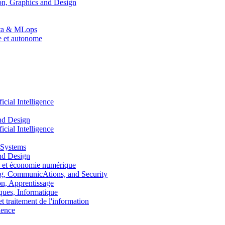
n, Graphics and Design
Data & MLops
le et autonome
ial Intelligence
nd Design
ial Intelligence
 Systems
nd Design
 et économie numérique
, CommunicAtions, and Security
, Apprentissage
ues, Informatique
traitement de l'information
ence