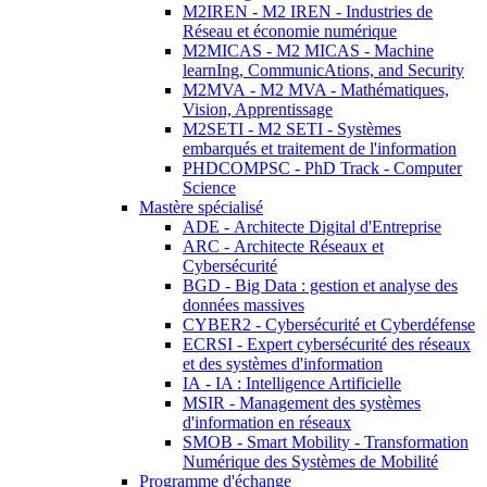
M2IREN - M2 IREN - Industries de
Réseau et économie numérique
M2MICAS - M2 MICAS - Machine
learnIng, CommunicAtions, and Security
M2MVA - M2 MVA - Mathématiques,
Vision, Apprentissage
M2SETI - M2 SETI - Systèmes
embarqués et traitement de l'information
PHDCOMPSC - PhD Track - Computer
Science
Mastère spécialisé
ADE - Architecte Digital d'Entreprise
ARC - Architecte Réseaux et
Cybersécurité
BGD - Big Data : gestion et analyse des
données massives
CYBER2 - Cybersécurité et Cyberdéfense
ECRSI - Expert cybersécurité des réseaux
et des systèmes d'information
IA - IA : Intelligence Artificielle
MSIR - Management des systèmes
d'information en réseaux
SMOB - Smart Mobility - Transformation
Numérique des Systèmes de Mobilité
Programme d'échange