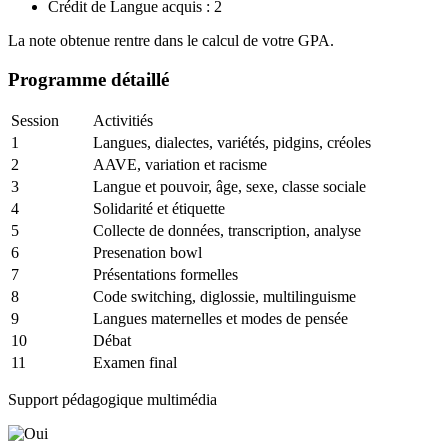
Crédit de Langue acquis : 2
La note obtenue rentre dans le calcul de votre GPA.
Programme détaillé
Session
Activitiés
1
Langues, dialectes, variétés, pidgins, créoles
2
AAVE, variation et racisme
3
Langue et pouvoir, âge, sexe, classe sociale
4
Solidarité et étiquette
5
Collecte de données, transcription, analyse
6
Presenation bowl
7
Présentations formelles
8
Code switching, diglossie, multilinguisme
9
Langues maternelles et modes de pensée
10
Débat
11
Examen final
Support pédagogique multimédia