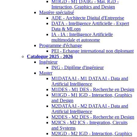
M1IGD - M1 DAIIG - Maj. IGD -
Interaction, Graphics and Design
Mastère spécialisé
ADE - Architecte Digital d'Entreprise
DATA - Intelligence Artificielle - Expert
Data & MLops
IA - IA : Intelligence Artificielle
multimodale et autonome
Programme d'échange
PEI - Echange international non diplomant
Catalogue 2025 - 2026
Ingénieur
ING - Diplôme d'ingénieur
Master
M1DATAAI - M1 DATAAI - Data and
Artificial Intelligence
M1DES - M1 DES - Recherche en Design
M1IGD - M1 IGD - Interaction, Graphics
and Design
M2DATAAI - M2 DATAAI - Data and
Artificial Intelligence
M2DES - M2 DES - Recherche en Design
M2ICS - M2 ICS - Integration, Circuits
and Systems
M2IGD - M2 IGD - Interaction, Graphics