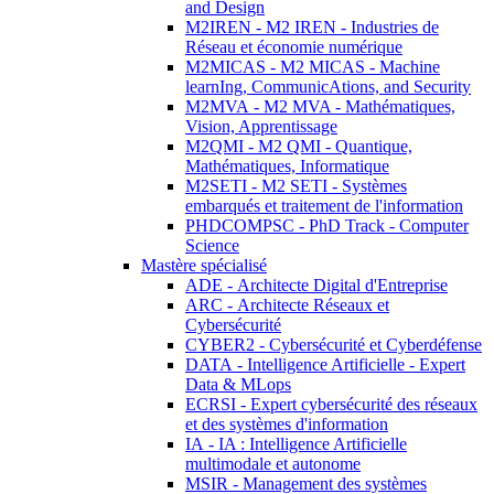
and Design
M2IREN - M2 IREN - Industries de
Réseau et économie numérique
M2MICAS - M2 MICAS - Machine
learnIng, CommunicAtions, and Security
M2MVA - M2 MVA - Mathématiques,
Vision, Apprentissage
M2QMI - M2 QMI - Quantique,
Mathématiques, Informatique
M2SETI - M2 SETI - Systèmes
embarqués et traitement de l'information
PHDCOMPSC - PhD Track - Computer
Science
Mastère spécialisé
ADE - Architecte Digital d'Entreprise
ARC - Architecte Réseaux et
Cybersécurité
CYBER2 - Cybersécurité et Cyberdéfense
DATA - Intelligence Artificielle - Expert
Data & MLops
ECRSI - Expert cybersécurité des réseaux
et des systèmes d'information
IA - IA : Intelligence Artificielle
multimodale et autonome
MSIR - Management des systèmes