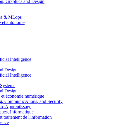
n, Graphics and Design
Data & MLops
le et autonome
ial Intelligence
nd Design
ial Intelligence
 Systems
nd Design
 et économie numérique
, CommunicAtions, and Security
, Apprentissage
ues, Informatique
traitement de l'information
ence