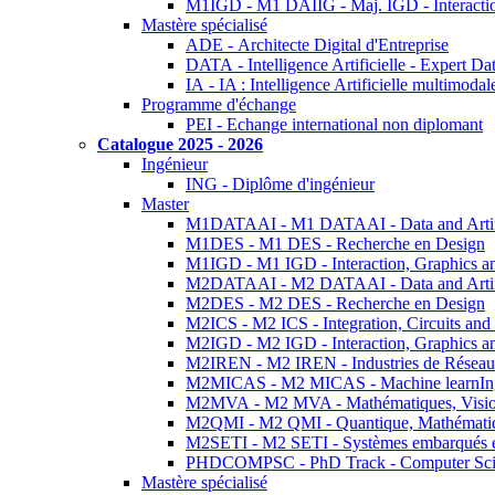
M1IGD - M1 DAIIG - Maj. IGD - Interactio
Mastère spécialisé
ADE - Architecte Digital d'Entreprise
DATA - Intelligence Artificielle - Expert 
IA - IA : Intelligence Artificielle multimoda
Programme d'échange
PEI - Echange international non diplomant
Catalogue 2025 - 2026
Ingénieur
ING - Diplôme d'ingénieur
Master
M1DATAAI - M1 DATAAI - Data and Artific
M1DES - M1 DES - Recherche en Design
M1IGD - M1 IGD - Interaction, Graphics a
M2DATAAI - M2 DATAAI - Data and Artific
M2DES - M2 DES - Recherche en Design
M2ICS - M2 ICS - Integration, Circuits and
M2IGD - M2 IGD - Interaction, Graphics a
M2IREN - M2 IREN - Industries de Réseau
M2MICAS - M2 MICAS - Machine learnIng
M2MVA - M2 MVA - Mathématiques, Vision
M2QMI - M2 QMI - Quantique, Mathématiq
M2SETI - M2 SETI - Systèmes embarqués et 
PHDCOMPSC - PhD Track - Computer Sci
Mastère spécialisé