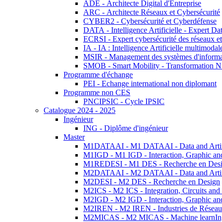
ADE - Architecte Digital d'Entreprise
ARC - Architecte Réseaux et Cybersécurité
CYBER2 - Cybersécurité et Cyberdéfense
DATA - Intelligence Artificielle - Expert 
ECRSI - Expert cybersécurité des réseaux et
IA - IA : Intelligence Artificielle multimoda
MSIR - Management des systèmes d'informa
SMOB - Smart Mobility - Transformation N
Programme d'échange
PEI - Echange international non diplomant
Programme non CES
PNCIPSIC - Cycle IPSIC
Catalogue 2024 - 2025
Ingénieur
ING - Diplôme d'ingénieur
Master
M1DATAAI - M1 DATAAI - Data and Artific
M1IGD - M1 IGD - Interaction, Graphic an
M1REDESI - M1 DES - Recherche en Des
M2DATAAI - M2 DATAAI - Data and Artific
M2DESI - M2 DES - Recherche en Design
M2ICS - M2 ICS - Integration, Circuits and
M2IGD - M2 IGD - Interaction, Graphic an
M2IREN - M2 IREN - Industries de Réseau
M2MICAS - M2 MICAS - Machine learnIng