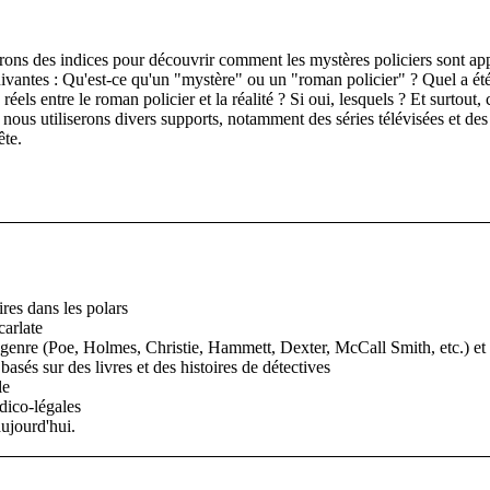
ons des indices pour découvrir comment les mystères policiers sont appa
suivantes : Qu'est-ce qu'un "mystère" ou un "roman policier" ? Quel a é
s réels entre le roman policier et la réalité ? Si oui, lesquels ? Et surtou
us utiliserons divers supports, notamment des séries télévisées et des 
ête.
ires dans les polars
carlate
genre (Poe, Holmes, Christie, Hammett, Dexter, McCall Smith, etc.) et le
basés sur des livres et des histoires de détectives
le
édico-légales
ujourd'hui.