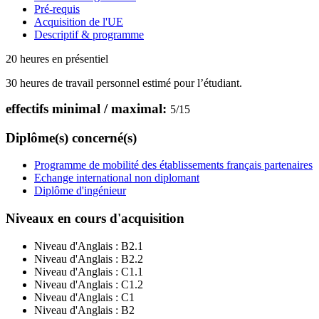
Pré-requis
Acquisition de l'UE
Descriptif & programme
20 heures en présentiel
30 heures de travail personnel estimé pour l’étudiant.
effectifs minimal / maximal:
5
/
15
Diplôme(s) concerné(s)
Programme de mobilité des établissements français partenaires
Echange international non diplomant
Diplôme d'ingénieur
Niveaux en cours d'acquisition
Niveau d'Anglais :
B2.1
Niveau d'Anglais :
B2.2
Niveau d'Anglais :
C1.1
Niveau d'Anglais :
C1.2
Niveau d'Anglais :
C1
Niveau d'Anglais :
B2