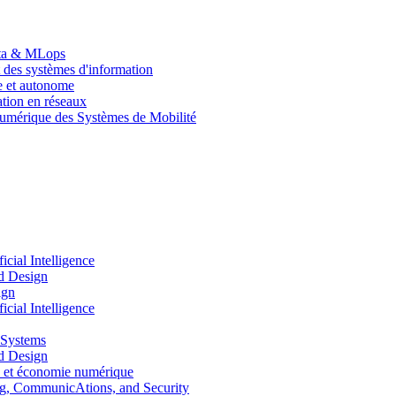
Data & MLops
 des systèmes d'information
le et autonome
tion en réseaux
umérique des Systèmes de Mobilité
ial Intelligence
d Design
ign
ial Intelligence
 Systems
d Design
 et économie numérique
, CommunicAtions, and Security