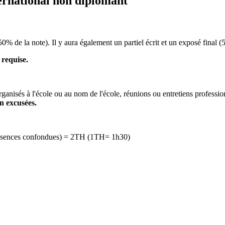
ernational non diplomant
(50% de la note). Il y aura également un partiel écrit et un exposé final (
 requise.
rganisés à l'école ou au nom de l'école, réunions ou entretiens professi
n excusées.
 absences confondues) = 2TH (1TH= 1h30)