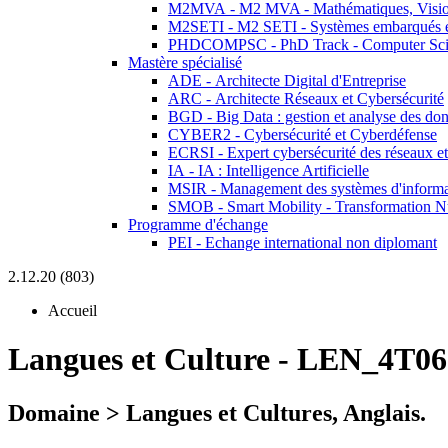
M2MVA - M2 MVA - Mathématiques, Vision
M2SETI - M2 SETI - Systèmes embarqués et 
PHDCOMPSC - PhD Track - Computer Sci
Mastère spécialisé
ADE - Architecte Digital d'Entreprise
ARC - Architecte Réseaux et Cybersécurité
BGD - Big Data : gestion et analyse des do
CYBER2 - Cybersécurité et Cyberdéfense
ECRSI - Expert cybersécurité des réseaux et
IA - IA : Intelligence Artificielle
MSIR - Management des systèmes d'informa
SMOB - Smart Mobility - Transformation N
Programme d'échange
PEI - Echange international non diplomant
2.12.20 (803)
Accueil
Langues et Culture
-
LEN_4T06
Domaine > Langues et Cultures, Anglais.