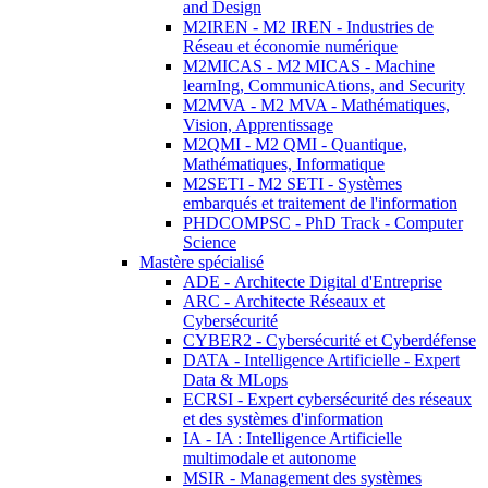
and Design
M2IREN - M2 IREN - Industries de
Réseau et économie numérique
M2MICAS - M2 MICAS - Machine
learnIng, CommunicAtions, and Security
M2MVA - M2 MVA - Mathématiques,
Vision, Apprentissage
M2QMI - M2 QMI - Quantique,
Mathématiques, Informatique
M2SETI - M2 SETI - Systèmes
embarqués et traitement de l'information
PHDCOMPSC - PhD Track - Computer
Science
Mastère spécialisé
ADE - Architecte Digital d'Entreprise
ARC - Architecte Réseaux et
Cybersécurité
CYBER2 - Cybersécurité et Cyberdéfense
DATA - Intelligence Artificielle - Expert
Data & MLops
ECRSI - Expert cybersécurité des réseaux
et des systèmes d'information
IA - IA : Intelligence Artificielle
multimodale et autonome
MSIR - Management des systèmes