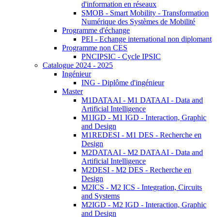
d'information en réseaux
SMOB - Smart Mobility - Transformation
Numérique des Systèmes de Mobilité
Programme d'échange
PEI - Echange international non diplomant
Programme non CES
PNCIPSIC - Cycle IPSIC
Catalogue 2024 - 2025
Ingénieur
ING - Diplôme d'ingénieur
Master
M1DATAAI - M1 DATAAI - Data and
Artificial Intelligence
M1IGD - M1 IGD - Interaction, Graphic
and Design
M1REDESI - M1 DES - Recherche en
Design
M2DATAAI - M2 DATAAI - Data and
Artificial Intelligence
M2DESI - M2 DES - Recherche en
Design
M2ICS - M2 ICS - Integration, Circuits
and Systems
M2IGD - M2 IGD - Interaction, Graphic
and Design