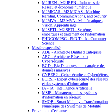
M2IREN - M2 IREN - Industries de
Réseau et économie numérique
M2MICAS - M2 MICAS - Machine
learnIng, CommunicAtions, and Security
M2MVA - M2 MVA - Mathématiques,
Vision, Apprentissage
M2SETI - M2 SETI - Systèmes
embarqués et traitement de l'information
PHDCOMPSC - PhD Track - Computer
Science
Mastère spécialisé
ADE - Architecte Digital d'Entreprise
ARC - Architecte Réseaux et
Cybersécurité
BGD - Big Data : gestion et analyse des
données massives
CYBER2 - Cybersécurité et Cyberdéfense
ECRSI - Expert cybersécurité des réseaux
et des systèmes d'information
IA - IA : Intelligence Artificielle
MSIR - Management des systèmes
d'information en réseaux
SMOB - Smart Mobility - Transformation
Numérique des Systèmes de Mobilité
Programme d'échange