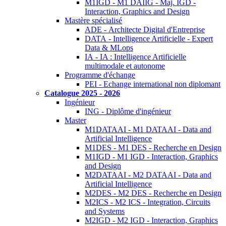
M1IGD - M1 DAIIG - Maj. IGD -
Interaction, Graphics and Design
Mastère spécialisé
ADE - Architecte Digital d'Entreprise
DATA - Intelligence Artificielle - Expert
Data & MLops
IA - IA : Intelligence Artificielle
multimodale et autonome
Programme d'échange
PEI - Echange international non diplomant
Catalogue 2025 - 2026
Ingénieur
ING - Diplôme d'ingénieur
Master
M1DATAAI - M1 DATAAI - Data and
Artificial Intelligence
M1DES - M1 DES - Recherche en Design
M1IGD - M1 IGD - Interaction, Graphics
and Design
M2DATAAI - M2 DATAAI - Data and
Artificial Intelligence
M2DES - M2 DES - Recherche en Design
M2ICS - M2 ICS - Integration, Circuits
and Systems
M2IGD - M2 IGD - Interaction, Graphics