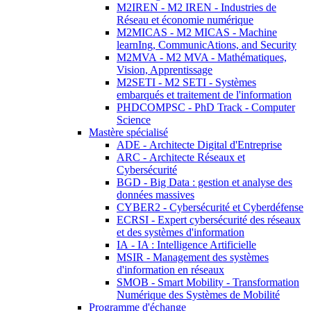
M2IREN - M2 IREN - Industries de
Réseau et économie numérique
M2MICAS - M2 MICAS - Machine
learnIng, CommunicAtions, and Security
M2MVA - M2 MVA - Mathématiques,
Vision, Apprentissage
M2SETI - M2 SETI - Systèmes
embarqués et traitement de l'information
PHDCOMPSC - PhD Track - Computer
Science
Mastère spécialisé
ADE - Architecte Digital d'Entreprise
ARC - Architecte Réseaux et
Cybersécurité
BGD - Big Data : gestion et analyse des
données massives
CYBER2 - Cybersécurité et Cyberdéfense
ECRSI - Expert cybersécurité des réseaux
et des systèmes d'information
IA - IA : Intelligence Artificielle
MSIR - Management des systèmes
d'information en réseaux
SMOB - Smart Mobility - Transformation
Numérique des Systèmes de Mobilité
Programme d'échange