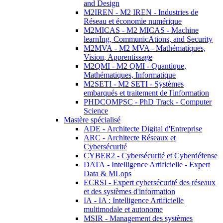
and Design
M2IREN - M2 IREN - Industries de
Réseau et économie numérique
M2MICAS - M2 MICAS - Machine
learnIng, CommunicAtions, and Security
M2MVA - M2 MVA - Mathématiques,
Vision, Apprentissage
M2QMI - M2 QMI - Quantique,
Mathématiques, Informatique
M2SETI - M2 SETI - Systèmes
embarqués et traitement de l'information
PHDCOMPSC - PhD Track - Computer
Science
Mastère spécialisé
ADE - Architecte Digital d'Entreprise
ARC - Architecte Réseaux et
Cybersécurité
CYBER2 - Cybersécurité et Cyberdéfense
DATA - Intelligence Artificielle - Expert
Data & MLops
ECRSI - Expert cybersécurité des réseaux
et des systèmes d'information
IA - IA : Intelligence Artificielle
multimodale et autonome
MSIR - Management des systèmes