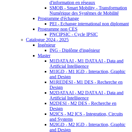
d'information en réseaux
SMOB - Smart Mobility - Transformation
Numérique des Systèmes de Mobilité
Programme d'échange
PEI - Echange international non diplomant
Programme non CES
PNCIPSIC - Cycle IPSIC
Catalogue 2024 - 2025
Ingénieur
ING - Diplôme d'ingénieur
Master
M1DATAAI - M1 DATAAI - Data and
Artificial Intelligence
M1IGD - M1 IGD - Interaction, Graphic
and Design
M1REDESI - M1 DES - Recherche en
Design
M2DATAAI - M2 DATAAI - Data and
Artificial Intelligence
M2DESI - M2 DES - Recherche en
Design
M2ICS - M2 ICS - Integration, Circuits
and Systems
M2IGD - M2 IGD - Interaction, Graphic
and Design