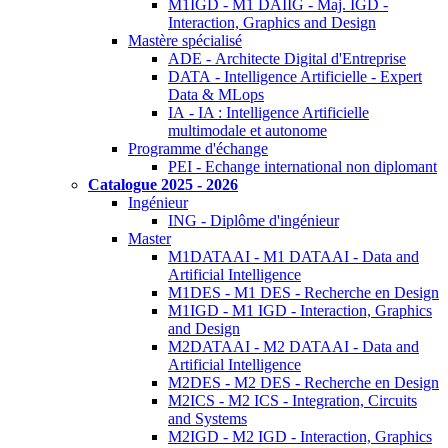
M1IGD - M1 DAIIG - Maj. IGD -
Interaction, Graphics and Design
Mastère spécialisé
ADE - Architecte Digital d'Entreprise
DATA - Intelligence Artificielle - Expert
Data & MLops
IA - IA : Intelligence Artificielle
multimodale et autonome
Programme d'échange
PEI - Echange international non diplomant
Catalogue 2025 - 2026
Ingénieur
ING - Diplôme d'ingénieur
Master
M1DATAAI - M1 DATAAI - Data and
Artificial Intelligence
M1DES - M1 DES - Recherche en Design
M1IGD - M1 IGD - Interaction, Graphics
and Design
M2DATAAI - M2 DATAAI - Data and
Artificial Intelligence
M2DES - M2 DES - Recherche en Design
M2ICS - M2 ICS - Integration, Circuits
and Systems
M2IGD - M2 IGD - Interaction, Graphics