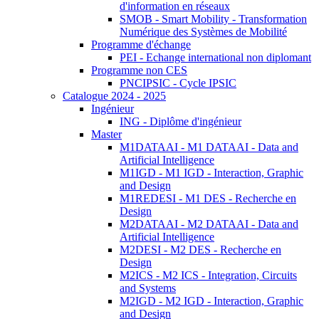
d'information en réseaux
SMOB - Smart Mobility - Transformation
Numérique des Systèmes de Mobilité
Programme d'échange
PEI - Echange international non diplomant
Programme non CES
PNCIPSIC - Cycle IPSIC
Catalogue 2024 - 2025
Ingénieur
ING - Diplôme d'ingénieur
Master
M1DATAAI - M1 DATAAI - Data and
Artificial Intelligence
M1IGD - M1 IGD - Interaction, Graphic
and Design
M1REDESI - M1 DES - Recherche en
Design
M2DATAAI - M2 DATAAI - Data and
Artificial Intelligence
M2DESI - M2 DES - Recherche en
Design
M2ICS - M2 ICS - Integration, Circuits
and Systems
M2IGD - M2 IGD - Interaction, Graphic
and Design