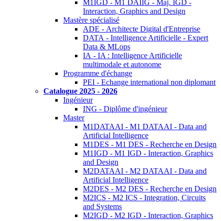
M1IGD - M1 DAIIG - Maj. IGD -
Interaction, Graphics and Design
Mastère spécialisé
ADE - Architecte Digital d'Entreprise
DATA - Intelligence Artificielle - Expert
Data & MLops
IA - IA : Intelligence Artificielle
multimodale et autonome
Programme d'échange
PEI - Echange international non diplomant
Catalogue 2025 - 2026
Ingénieur
ING - Diplôme d'ingénieur
Master
M1DATAAI - M1 DATAAI - Data and
Artificial Intelligence
M1DES - M1 DES - Recherche en Design
M1IGD - M1 IGD - Interaction, Graphics
and Design
M2DATAAI - M2 DATAAI - Data and
Artificial Intelligence
M2DES - M2 DES - Recherche en Design
M2ICS - M2 ICS - Integration, Circuits
and Systems
M2IGD - M2 IGD - Interaction, Graphics