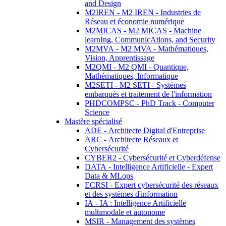
and Design
M2IREN - M2 IREN - Industries de
Réseau et économie numérique
M2MICAS - M2 MICAS - Machine
learnIng, CommunicAtions, and Security
M2MVA - M2 MVA - Mathématiques,
Vision, Apprentissage
M2QMI - M2 QMI - Quantique,
Mathématiques, Informatique
M2SETI - M2 SETI - Systèmes
embarqués et traitement de l'information
PHDCOMPSC - PhD Track - Computer
Science
Mastère spécialisé
ADE - Architecte Digital d'Entreprise
ARC - Architecte Réseaux et
Cybersécurité
CYBER2 - Cybersécurité et Cyberdéfense
DATA - Intelligence Artificielle - Expert
Data & MLops
ECRSI - Expert cybersécurité des réseaux
et des systèmes d'information
IA - IA : Intelligence Artificielle
multimodale et autonome
MSIR - Management des systèmes