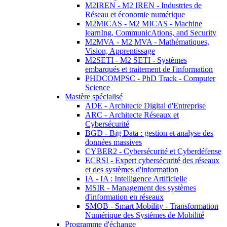
M2IREN - M2 IREN - Industries de
Réseau et économie numérique
M2MICAS - M2 MICAS - Machine
learnIng, CommunicAtions, and Security
M2MVA - M2 MVA - Mathématiques,
Vision, Apprentissage
M2SETI - M2 SETI - Systèmes
embarqués et traitement de l'information
PHDCOMPSC - PhD Track - Computer
Science
Mastère spécialisé
ADE - Architecte Digital d'Entreprise
ARC - Architecte Réseaux et
Cybersécurité
BGD - Big Data : gestion et analyse des
données massives
CYBER2 - Cybersécurité et Cyberdéfense
ECRSI - Expert cybersécurité des réseaux
et des systèmes d'information
IA - IA : Intelligence Artificielle
MSIR - Management des systèmes
d'information en réseaux
SMOB - Smart Mobility - Transformation
Numérique des Systèmes de Mobilité
Programme d'échange