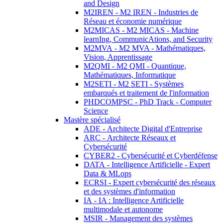
and Design
M2IREN - M2 IREN - Industries de
Réseau et économie numérique
M2MICAS - M2 MICAS - Machine
learnIng, CommunicAtions, and Security
M2MVA - M2 MVA - Mathématiques,
Vision, Apprentissage
M2QMI - M2 QMI - Quantique,
Mathématiques, Informatique
M2SETI - M2 SETI - Systèmes
embarqués et traitement de l'information
PHDCOMPSC - PhD Track - Computer
Science
Mastère spécialisé
ADE - Architecte Digital d'Entreprise
ARC - Architecte Réseaux et
Cybersécurité
CYBER2 - Cybersécurité et Cyberdéfense
DATA - Intelligence Artificielle - Expert
Data & MLops
ECRSI - Expert cybersécurité des réseaux
et des systèmes d'information
IA - IA : Intelligence Artificielle
multimodale et autonome
MSIR - Management des systèmes