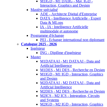
M1IGD - M1 DAIIG - Maj. IGD -
Interaction, Graphics and Design
Mastère spécialisé
ADE - Architecte Digital d'Entreprise
DATA - Intelligence Artificielle - Expert
Data & MLops
IA - IA : Intelligence Artificielle
multimodale et autonome
Programme d'échange
PEI - Echange international non diplomant
Catalogue 2025 - 2026
Ingénieur
ING - Diplôme d'ingénieur
Master
M1DATAAI - M1 DATAAI - Data and
Artificial Intelligence
M1DES - M1 DES - Recherche en Design
M1IGD - M1 IGD - Interaction, Graphics
and Design
M2DATAAI - M2 DATAAI - Data and
Artificial Intelligence
M2DES - M2 DES - Recherche en Design
M2ICS - M2 ICS - Integration, Circuits
and Systems
M2IGD - M2 IGD - Interaction, Graphics