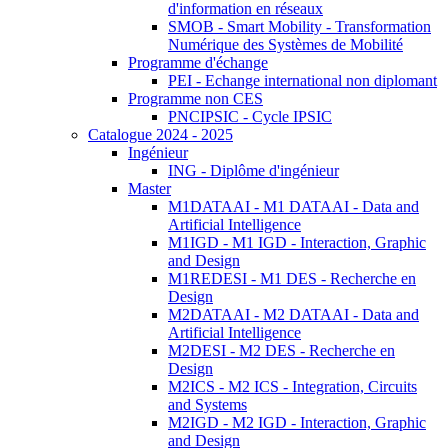
d'information en réseaux
SMOB - Smart Mobility - Transformation
Numérique des Systèmes de Mobilité
Programme d'échange
PEI - Echange international non diplomant
Programme non CES
PNCIPSIC - Cycle IPSIC
Catalogue 2024 - 2025
Ingénieur
ING - Diplôme d'ingénieur
Master
M1DATAAI - M1 DATAAI - Data and
Artificial Intelligence
M1IGD - M1 IGD - Interaction, Graphic
and Design
M1REDESI - M1 DES - Recherche en
Design
M2DATAAI - M2 DATAAI - Data and
Artificial Intelligence
M2DESI - M2 DES - Recherche en
Design
M2ICS - M2 ICS - Integration, Circuits
and Systems
M2IGD - M2 IGD - Interaction, Graphic
and Design