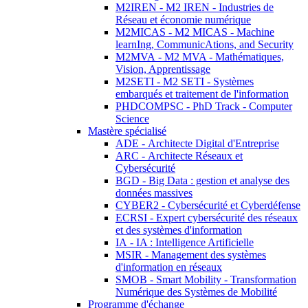
M2IREN - M2 IREN - Industries de
Réseau et économie numérique
M2MICAS - M2 MICAS - Machine
learnIng, CommunicAtions, and Security
M2MVA - M2 MVA - Mathématiques,
Vision, Apprentissage
M2SETI - M2 SETI - Systèmes
embarqués et traitement de l'information
PHDCOMPSC - PhD Track - Computer
Science
Mastère spécialisé
ADE - Architecte Digital d'Entreprise
ARC - Architecte Réseaux et
Cybersécurité
BGD - Big Data : gestion et analyse des
données massives
CYBER2 - Cybersécurité et Cyberdéfense
ECRSI - Expert cybersécurité des réseaux
et des systèmes d'information
IA - IA : Intelligence Artificielle
MSIR - Management des systèmes
d'information en réseaux
SMOB - Smart Mobility - Transformation
Numérique des Systèmes de Mobilité
Programme d'échange