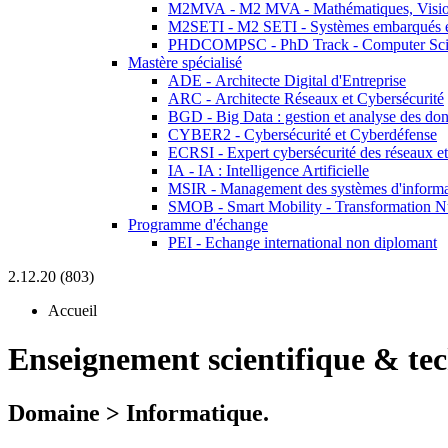
M2MVA - M2 MVA - Mathématiques, Vision
M2SETI - M2 SETI - Systèmes embarqués et 
PHDCOMPSC - PhD Track - Computer Sci
Mastère spécialisé
ADE - Architecte Digital d'Entreprise
ARC - Architecte Réseaux et Cybersécurité
BGD - Big Data : gestion et analyse des do
CYBER2 - Cybersécurité et Cyberdéfense
ECRSI - Expert cybersécurité des réseaux et
IA - IA : Intelligence Artificielle
MSIR - Management des systèmes d'informa
SMOB - Smart Mobility - Transformation N
Programme d'échange
PEI - Echange international non diplomant
2.12.20 (803)
Accueil
Enseignement scientifique & te
Domaine > Informatique.