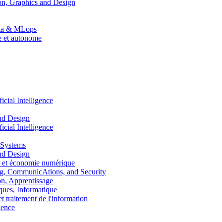
n, Graphics and Design
Data & MLops
le et autonome
ial Intelligence
nd Design
ial Intelligence
 Systems
nd Design
 et économie numérique
, CommunicAtions, and Security
, Apprentissage
ues, Informatique
traitement de l'information
ence