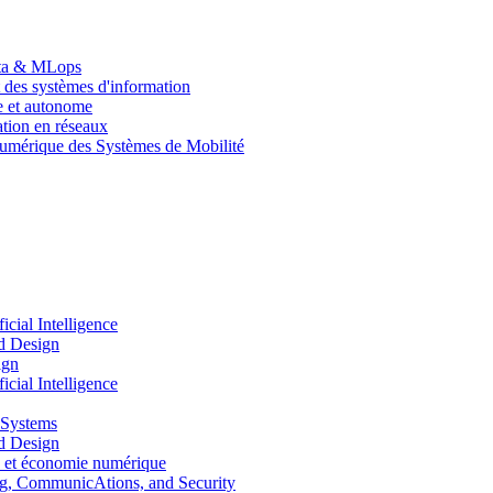
Data & MLops
 des systèmes d'information
le et autonome
tion en réseaux
umérique des Systèmes de Mobilité
ial Intelligence
d Design
ign
ial Intelligence
 Systems
d Design
 et économie numérique
, CommunicAtions, and Security