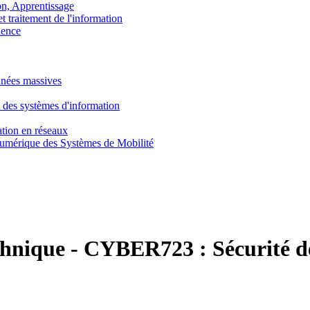
, Apprentissage
traitement de l'information
ence
nnées massives
 des systèmes d'information
tion en réseaux
umérique des Systèmes de Mobilité
chnique
-
CYBER723 :
Sécurité 