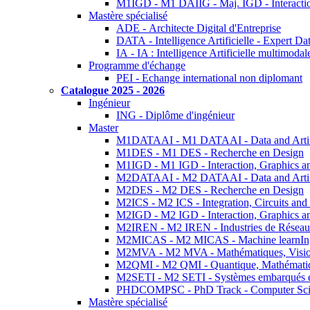
M1IGD - M1 DAIIG - Maj. IGD - Interactio
Mastère spécialisé
ADE - Architecte Digital d'Entreprise
DATA - Intelligence Artificielle - Expert 
IA - IA : Intelligence Artificielle multimoda
Programme d'échange
PEI - Echange international non diplomant
Catalogue 2025 - 2026
Ingénieur
ING - Diplôme d'ingénieur
Master
M1DATAAI - M1 DATAAI - Data and Artific
M1DES - M1 DES - Recherche en Design
M1IGD - M1 IGD - Interaction, Graphics a
M2DATAAI - M2 DATAAI - Data and Artific
M2DES - M2 DES - Recherche en Design
M2ICS - M2 ICS - Integration, Circuits and
M2IGD - M2 IGD - Interaction, Graphics a
M2IREN - M2 IREN - Industries de Réseau
M2MICAS - M2 MICAS - Machine learnIng
M2MVA - M2 MVA - Mathématiques, Vision
M2QMI - M2 QMI - Quantique, Mathématiq
M2SETI - M2 SETI - Systèmes embarqués et 
PHDCOMPSC - PhD Track - Computer Sci
Mastère spécialisé