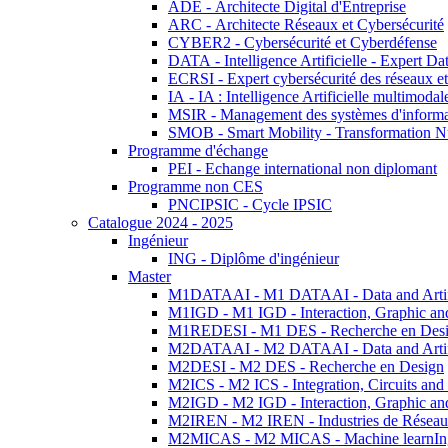
ADE - Architecte Digital d'Entreprise
ARC - Architecte Réseaux et Cybersécurité
CYBER2 - Cybersécurité et Cyberdéfense
DATA - Intelligence Artificielle - Expert 
ECRSI - Expert cybersécurité des réseaux et
IA - IA : Intelligence Artificielle multimoda
MSIR - Management des systèmes d'informa
SMOB - Smart Mobility - Transformation N
Programme d'échange
PEI - Echange international non diplomant
Programme non CES
PNCIPSIC - Cycle IPSIC
Catalogue 2024 - 2025
Ingénieur
ING - Diplôme d'ingénieur
Master
M1DATAAI - M1 DATAAI - Data and Artific
M1IGD - M1 IGD - Interaction, Graphic an
M1REDESI - M1 DES - Recherche en Des
M2DATAAI - M2 DATAAI - Data and Artific
M2DESI - M2 DES - Recherche en Design
M2ICS - M2 ICS - Integration, Circuits and
M2IGD - M2 IGD - Interaction, Graphic an
M2IREN - M2 IREN - Industries de Réseau
M2MICAS - M2 MICAS - Machine learnIng