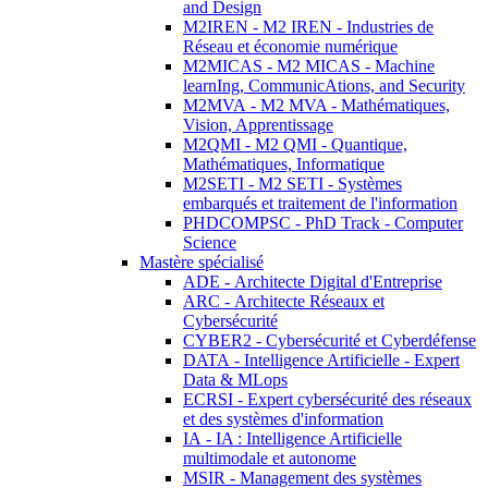
and Design
M2IREN - M2 IREN - Industries de
Réseau et économie numérique
M2MICAS - M2 MICAS - Machine
learnIng, CommunicAtions, and Security
M2MVA - M2 MVA - Mathématiques,
Vision, Apprentissage
M2QMI - M2 QMI - Quantique,
Mathématiques, Informatique
M2SETI - M2 SETI - Systèmes
embarqués et traitement de l'information
PHDCOMPSC - PhD Track - Computer
Science
Mastère spécialisé
ADE - Architecte Digital d'Entreprise
ARC - Architecte Réseaux et
Cybersécurité
CYBER2 - Cybersécurité et Cyberdéfense
DATA - Intelligence Artificielle - Expert
Data & MLops
ECRSI - Expert cybersécurité des réseaux
et des systèmes d'information
IA - IA : Intelligence Artificielle
multimodale et autonome
MSIR - Management des systèmes