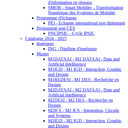
d'information en réseaux
SMOB - Smart Mobility - Transformation
Numérique des Systèmes de Mobilité
Programme d'échange
PEI - Echange international non diplomant
Programme non CES
PNCIPSIC - Cycle IPSIC
Catalogue 2024 - 2025
Ingénieur
ING - Diplôme d'ingénieur
Master
M1DATAAI - M1 DATAAI - Data and
Artificial Intelligence
M1IGD - M1 IGD - Interaction, Graphic
and Design
M1REDESI - M1 DES - Recherche en
Design
M2DATAAI - M2 DATAAI - Data and
Artificial Intelligence
M2DESI - M2 DES - Recherche en
Design
M2ICS - M2 ICS - Integration, Circuits
and Systems
M2IGD - M2 IGD - Interaction, Graphic
and Design