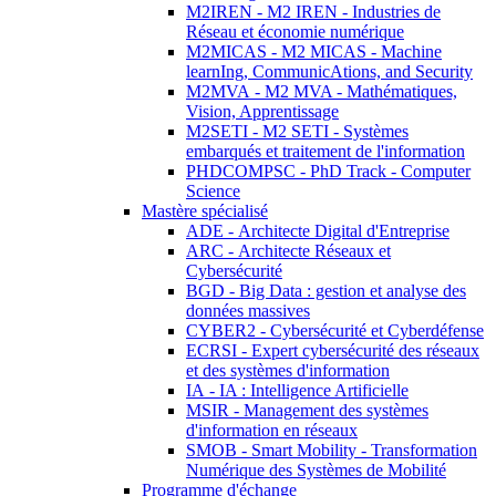
M2IREN - M2 IREN - Industries de
Réseau et économie numérique
M2MICAS - M2 MICAS - Machine
learnIng, CommunicAtions, and Security
M2MVA - M2 MVA - Mathématiques,
Vision, Apprentissage
M2SETI - M2 SETI - Systèmes
embarqués et traitement de l'information
PHDCOMPSC - PhD Track - Computer
Science
Mastère spécialisé
ADE - Architecte Digital d'Entreprise
ARC - Architecte Réseaux et
Cybersécurité
BGD - Big Data : gestion et analyse des
données massives
CYBER2 - Cybersécurité et Cyberdéfense
ECRSI - Expert cybersécurité des réseaux
et des systèmes d'information
IA - IA : Intelligence Artificielle
MSIR - Management des systèmes
d'information en réseaux
SMOB - Smart Mobility - Transformation
Numérique des Systèmes de Mobilité
Programme d'échange