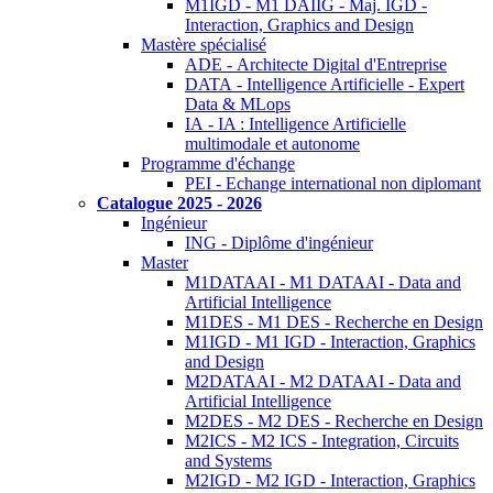
M1IGD - M1 DAIIG - Maj. IGD -
Interaction, Graphics and Design
Mastère spécialisé
ADE - Architecte Digital d'Entreprise
DATA - Intelligence Artificielle - Expert
Data & MLops
IA - IA : Intelligence Artificielle
multimodale et autonome
Programme d'échange
PEI - Echange international non diplomant
Catalogue 2025 - 2026
Ingénieur
ING - Diplôme d'ingénieur
Master
M1DATAAI - M1 DATAAI - Data and
Artificial Intelligence
M1DES - M1 DES - Recherche en Design
M1IGD - M1 IGD - Interaction, Graphics
and Design
M2DATAAI - M2 DATAAI - Data and
Artificial Intelligence
M2DES - M2 DES - Recherche en Design
M2ICS - M2 ICS - Integration, Circuits
and Systems
M2IGD - M2 IGD - Interaction, Graphics