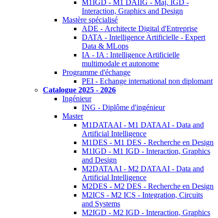
M1IGD - M1 DAIIG - Maj. IGD -
Interaction, Graphics and Design
Mastère spécialisé
ADE - Architecte Digital d'Entreprise
DATA - Intelligence Artificielle - Expert
Data & MLops
IA - IA : Intelligence Artificielle
multimodale et autonome
Programme d'échange
PEI - Echange international non diplomant
Catalogue 2025 - 2026
Ingénieur
ING - Diplôme d'ingénieur
Master
M1DATAAI - M1 DATAAI - Data and
Artificial Intelligence
M1DES - M1 DES - Recherche en Design
M1IGD - M1 IGD - Interaction, Graphics
and Design
M2DATAAI - M2 DATAAI - Data and
Artificial Intelligence
M2DES - M2 DES - Recherche en Design
M2ICS - M2 ICS - Integration, Circuits
and Systems
M2IGD - M2 IGD - Interaction, Graphics