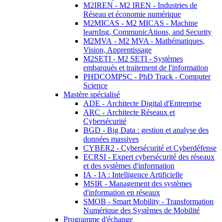
M2IREN - M2 IREN - Industries de
Réseau et économie numérique
M2MICAS - M2 MICAS - Machine
learnIng, CommunicAtions, and Security
M2MVA - M2 MVA - Mathématiques,
Vision, Apprentissage
M2SETI - M2 SETI - Systèmes
embarqués et traitement de l'information
PHDCOMPSC - PhD Track - Computer
Science
Mastère spécialisé
ADE - Architecte Digital d'Entreprise
ARC - Architecte Réseaux et
Cybersécurité
BGD - Big Data : gestion et analyse des
données massives
CYBER2 - Cybersécurité et Cyberdéfense
ECRSI - Expert cybersécurité des réseaux
et des systèmes d'information
IA - IA : Intelligence Artificielle
MSIR - Management des systèmes
d'information en réseaux
SMOB - Smart Mobility - Transformation
Numérique des Systèmes de Mobilité
Programme d'échange