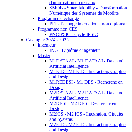
d'information en réseaux
SMOB - Smart Mobility - Transformation
Numérique des Systèmes de Mobilité
Programme d'échange
PEI - Echange international non diplomant
Programme non CES
PNCIPSIC - Cycle IPSIC
Catalogue 2024 - 2025
Ingénieur
ING - Diplôme d'ingénieur
Master
M1DATAAI - M1 DATAAI - Data and
Artificial Intelligence
M1IGD - M1 IGD - Interaction, Graphic
and Design
M1REDESI - M1 DES - Recherche en
Design
M2DATAAI - M2 DATAAI - Data and
Artificial Intelligence
M2DESI - M2 DES - Recherche en
Design
M2ICS - M2 ICS - Integration, Circuits
and Systems
M2IGD - M2 IGD - Interaction, Graphic
and Design