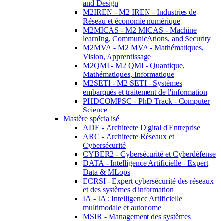
and Design
M2IREN - M2 IREN - Industries de
Réseau et économie numérique
M2MICAS - M2 MICAS - Machine
learnIng, CommunicAtions, and Security
M2MVA - M2 MVA - Mathématiques,
Vision, Apprentissage
M2QMI - M2 QMI - Quantique,
Mathématiques, Informatique
M2SETI - M2 SETI - Systèmes
embarqués et traitement de l'information
PHDCOMPSC - PhD Track - Computer
Science
Mastère spécialisé
ADE - Architecte Digital d'Entreprise
ARC - Architecte Réseaux et
Cybersécurité
CYBER2 - Cybersécurité et Cyberdéfense
DATA - Intelligence Artificielle - Expert
Data & MLops
ECRSI - Expert cybersécurité des réseaux
et des systèmes d'information
IA - IA : Intelligence Artificielle
multimodale et autonome
MSIR - Management des systèmes