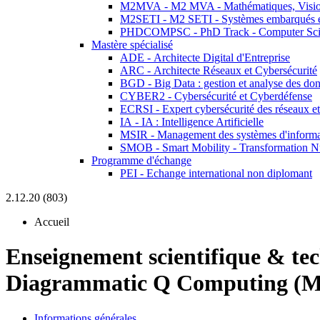
M2MVA - M2 MVA - Mathématiques, Vision
M2SETI - M2 SETI - Systèmes embarqués et 
PHDCOMPSC - PhD Track - Computer Sci
Mastère spécialisé
ADE - Architecte Digital d'Entreprise
ARC - Architecte Réseaux et Cybersécurité
BGD - Big Data : gestion et analyse des do
CYBER2 - Cybersécurité et Cyberdéfense
ECRSI - Expert cybersécurité des réseaux et
IA - IA : Intelligence Artificielle
MSIR - Management des systèmes d'informa
SMOB - Smart Mobility - Transformation N
Programme d'échange
PEI - Echange international non diplomant
2.12.20 (803)
Accueil
Enseignement scientifique & te
Diagrammatic Q Computing (
Informations générales