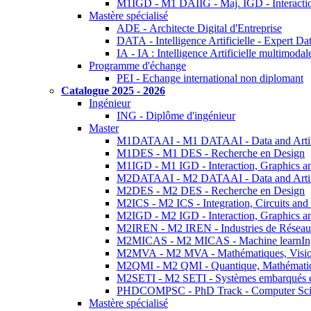
M1IGD - M1 DAIIG - Maj. IGD - Interactio
Mastère spécialisé
ADE - Architecte Digital d'Entreprise
DATA - Intelligence Artificielle - Expert 
IA - IA : Intelligence Artificielle multimoda
Programme d'échange
PEI - Echange international non diplomant
Catalogue 2025 - 2026
Ingénieur
ING - Diplôme d'ingénieur
Master
M1DATAAI - M1 DATAAI - Data and Artific
M1DES - M1 DES - Recherche en Design
M1IGD - M1 IGD - Interaction, Graphics a
M2DATAAI - M2 DATAAI - Data and Artific
M2DES - M2 DES - Recherche en Design
M2ICS - M2 ICS - Integration, Circuits and
M2IGD - M2 IGD - Interaction, Graphics a
M2IREN - M2 IREN - Industries de Réseau
M2MICAS - M2 MICAS - Machine learnIng
M2MVA - M2 MVA - Mathématiques, Vision
M2QMI - M2 QMI - Quantique, Mathématiq
M2SETI - M2 SETI - Systèmes embarqués et 
PHDCOMPSC - PhD Track - Computer Sci
Mastère spécialisé