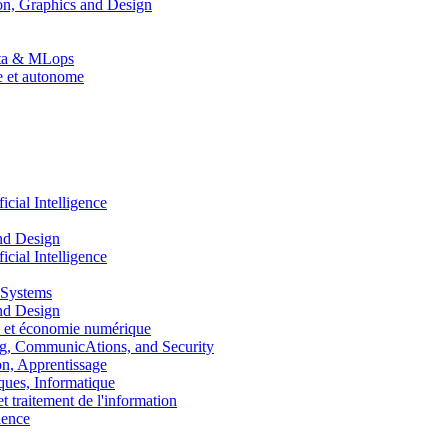
n, Graphics and Design
Data & MLops
le et autonome
ial Intelligence
nd Design
ial Intelligence
 Systems
nd Design
 et économie numérique
, CommunicAtions, and Security
, Apprentissage
ues, Informatique
traitement de l'information
ence