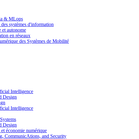
Data & MLops
 des systèmes d'information
le et autonome
tion en réseaux
umérique des Systèmes de Mobilité
ial Intelligence
d Design
ign
ial Intelligence
 Systems
d Design
 et économie numérique
, CommunicAtions, and Security