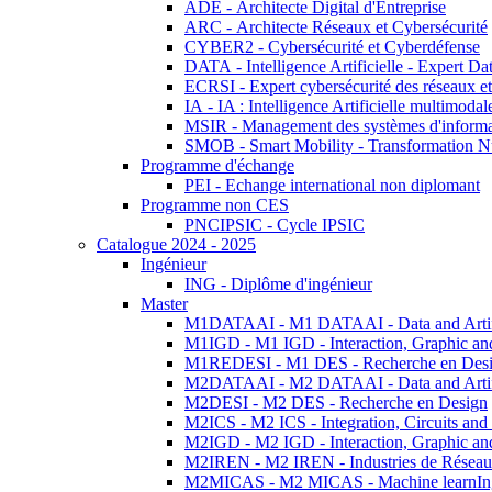
ADE - Architecte Digital d'Entreprise
ARC - Architecte Réseaux et Cybersécurité
CYBER2 - Cybersécurité et Cyberdéfense
DATA - Intelligence Artificielle - Expert 
ECRSI - Expert cybersécurité des réseaux et
IA - IA : Intelligence Artificielle multimoda
MSIR - Management des systèmes d'informa
SMOB - Smart Mobility - Transformation N
Programme d'échange
PEI - Echange international non diplomant
Programme non CES
PNCIPSIC - Cycle IPSIC
Catalogue 2024 - 2025
Ingénieur
ING - Diplôme d'ingénieur
Master
M1DATAAI - M1 DATAAI - Data and Artific
M1IGD - M1 IGD - Interaction, Graphic an
M1REDESI - M1 DES - Recherche en Des
M2DATAAI - M2 DATAAI - Data and Artific
M2DESI - M2 DES - Recherche en Design
M2ICS - M2 ICS - Integration, Circuits and
M2IGD - M2 IGD - Interaction, Graphic an
M2IREN - M2 IREN - Industries de Réseau
M2MICAS - M2 MICAS - Machine learnIng