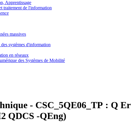
, Apprentissage
traitement de l'information
ence
nnées massives
 des systèmes d'information
tion en réseaux
umérique des Systèmes de Mobilité
chnique
-
CSC_5QE06_TP :
Q Er
M2 QDCS -QEng)