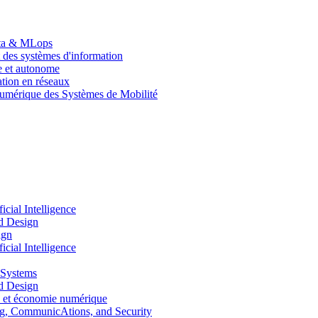
Data & MLops
 des systèmes d'information
le et autonome
tion en réseaux
umérique des Systèmes de Mobilité
ial Intelligence
d Design
ign
ial Intelligence
 Systems
d Design
 et économie numérique
, CommunicAtions, and Security