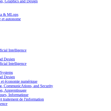
n, Graphics and Design
Data & MLops
le et autonome
ial Intelligence
nd Design
ial Intelligence
 Systems
nd Design
 et économie numérique
, CommunicAtions, and Security
, Apprentissage
ues, Informatique
traitement de l'information
ence