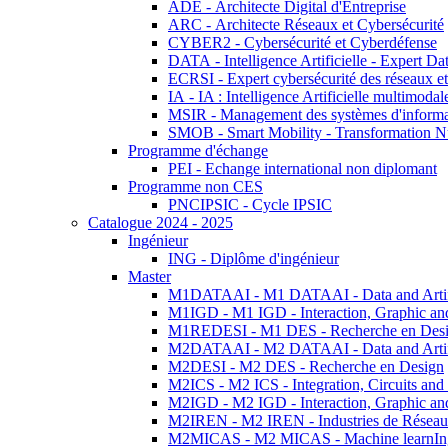
ADE - Architecte Digital d'Entreprise
ARC - Architecte Réseaux et Cybersécurité
CYBER2 - Cybersécurité et Cyberdéfense
DATA - Intelligence Artificielle - Expert 
ECRSI - Expert cybersécurité des réseaux et
IA - IA : Intelligence Artificielle multimoda
MSIR - Management des systèmes d'informa
SMOB - Smart Mobility - Transformation N
Programme d'échange
PEI - Echange international non diplomant
Programme non CES
PNCIPSIC - Cycle IPSIC
Catalogue 2024 - 2025
Ingénieur
ING - Diplôme d'ingénieur
Master
M1DATAAI - M1 DATAAI - Data and Artific
M1IGD - M1 IGD - Interaction, Graphic an
M1REDESI - M1 DES - Recherche en Des
M2DATAAI - M2 DATAAI - Data and Artific
M2DESI - M2 DES - Recherche en Design
M2ICS - M2 ICS - Integration, Circuits and
M2IGD - M2 IGD - Interaction, Graphic an
M2IREN - M2 IREN - Industries de Réseau
M2MICAS - M2 MICAS - Machine learnIng