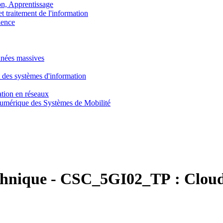
, Apprentissage
traitement de l'information
ence
nnées massives
 des systèmes d'information
tion en réseaux
umérique des Systèmes de Mobilité
chnique
-
CSC_5GI02_TP :
Cloud