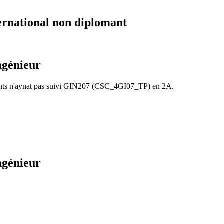
ernational non diplomant
ngénieur
diants n'aynat pas suivi GIN207 (CSC_4GI07_TP) en 2A.
ngénieur