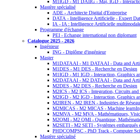
M1IGD - M1 DAIIG - Maj. IGD - Interactio
Mastère spécialisé
ADE - Architecte Digital d'Entreprise
DATA - Intelligence Artificielle - Expert 
IA - IA : Intelligence Artificielle multimoda
Programme d'échange
PEI - Echange international non diplomant
Catalogue 2025 - 2026
Ingénieur
ING - Diplôme d'ingénieur
Master
M1DATAAI - M1 DATAAI - Data and Artific
M1DES - M1 DES - Recherche en Design
M1IGD - M1 IGD - Interaction, Graphics a
M2DATAAI - M2 DATAAI - Data and Artific
M2DES - M2 DES - Recherche en Design
M2ICS - M2 ICS - Integration, Circuits and
M2IGD - M2 IGD - Interaction, Graphics a
M2IREN - M2 IREN - Industries de Réseau
M2MICAS - M2 MICAS - Machine learnIng
M2MVA - M2 MVA - Mathématiques, Vision
M2QMI - M2 QMI - Quantique, Mathématiq
M2SETI - M2 SETI - Systèmes embarqués et 
PHDCOMPSC - PhD Track - Computer Sci
Mastère spécialisé