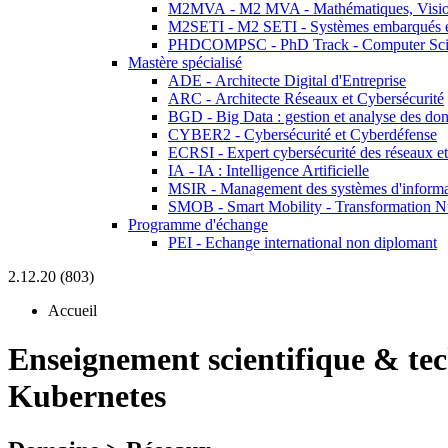
M2MVA - M2 MVA - Mathématiques, Vision
M2SETI - M2 SETI - Systèmes embarqués et 
PHDCOMPSC - PhD Track - Computer Sci
Mastère spécialisé
ADE - Architecte Digital d'Entreprise
ARC - Architecte Réseaux et Cybersécurité
BGD - Big Data : gestion et analyse des do
CYBER2 - Cybersécurité et Cyberdéfense
ECRSI - Expert cybersécurité des réseaux et
IA - IA : Intelligence Artificielle
MSIR - Management des systèmes d'informa
SMOB - Smart Mobility - Transformation N
Programme d'échange
PEI - Echange international non diplomant
2.12.20 (803)
Accueil
Enseignement scientifique & te
Kubernetes