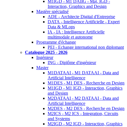
M1IGD - M1 DAIIG - Maj. IGD -
Interaction, Graphics and Design
Mastère spécialisé
ADE - Architecte Digital d'Entreprise
DATA - Intelligence Artificielle - Expert
Data & MLops
IA - IA : Intelligence Artificielle
multimodale et autonome
Programme d'échange
PEI - Echange international non diplomant
Catalogue 2025 - 2026
Ingénieur
ING - Diplôme d'ingénieur
Master
M1DATAAI - M1 DATAAI - Data and
Artificial Intelligence
M1DES - M1 DES - Recherche en Design
M1IGD - M1 IGD - Interaction, Graphics
and Design
M2DATAAI - M2 DATAAI - Data and
Artificial Intelligence
M2DES - M2 DES - Recherche en Design
M2ICS - M2 ICS - Integration, Circuits
and Systems
M2IGD - M2 IGD - Interaction, Graphics