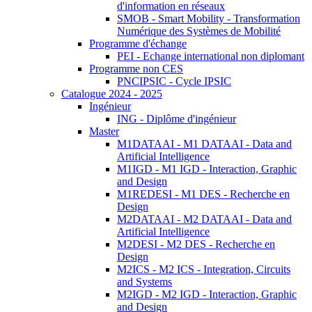
d'information en réseaux
SMOB - Smart Mobility - Transformation
Numérique des Systèmes de Mobilité
Programme d'échange
PEI - Echange international non diplomant
Programme non CES
PNCIPSIC - Cycle IPSIC
Catalogue 2024 - 2025
Ingénieur
ING - Diplôme d'ingénieur
Master
M1DATAAI - M1 DATAAI - Data and
Artificial Intelligence
M1IGD - M1 IGD - Interaction, Graphic
and Design
M1REDESI - M1 DES - Recherche en
Design
M2DATAAI - M2 DATAAI - Data and
Artificial Intelligence
M2DESI - M2 DES - Recherche en
Design
M2ICS - M2 ICS - Integration, Circuits
and Systems
M2IGD - M2 IGD - Interaction, Graphic
and Design