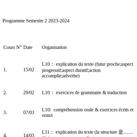
Programme Semestre 2 2023-2024
Cours N°
Date
Organisation
L10： explication du texte (futur proche;aspect
1.
15/02
progressif;aspect duratif;action
accomplie;adverbe)
2.
29/02
L10： exercices de grammaire & traduction
L10: compréhension orale & exercices écrits et
3.
07/03
oraux
L11： explication du texte (la structure 是……
4.
14/03