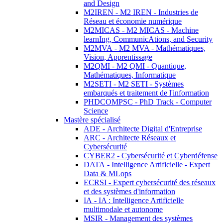
and Design
M2IREN - M2 IREN - Industries de
Réseau et économie numérique
M2MICAS - M2 MICAS - Machine
learnIng, CommunicAtions, and Security
M2MVA - M2 MVA - Mathématiques,
Vision, Apprentissage
M2QMI - M2 QMI - Quantique,
Mathématiques, Informatique
M2SETI - M2 SETI - Systèmes
embarqués et traitement de l'information
PHDCOMPSC - PhD Track - Computer
Science
Mastère spécialisé
ADE - Architecte Digital d'Entreprise
ARC - Architecte Réseaux et
Cybersécurité
CYBER2 - Cybersécurité et Cyberdéfense
DATA - Intelligence Artificielle - Expert
Data & MLops
ECRSI - Expert cybersécurité des réseaux
et des systèmes d'information
IA - IA : Intelligence Artificielle
multimodale et autonome
MSIR - Management des systèmes