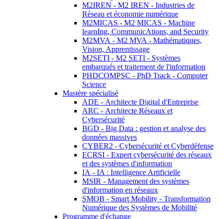
M2IREN - M2 IREN - Industries de
Réseau et économie numérique
M2MICAS - M2 MICAS - Machine
learnIng, CommunicAtions, and Security
M2MVA - M2 MVA - Mathématiques,
Vision, Apprentissage
M2SETI - M2 SETI - Systèmes
embarqués et traitement de l'information
PHDCOMPSC - PhD Track - Computer
Science
Mastère spécialisé
ADE - Architecte Digital d'Entreprise
ARC - Architecte Réseaux et
Cybersécurité
BGD - Big Data : gestion et analyse des
données massives
CYBER2 - Cybersécurité et Cyberdéfense
ECRSI - Expert cybersécurité des réseaux
et des systèmes d'information
IA - IA : Intelligence Artificielle
MSIR - Management des systèmes
d'information en réseaux
SMOB - Smart Mobility - Transformation
Numérique des Systèmes de Mobilité
Programme d'échange