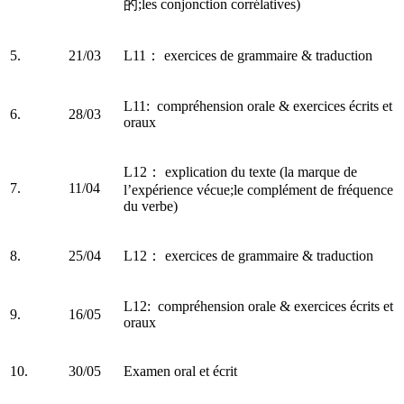
的;les conjonction corrélatives)
5.
21/03
L11： exercices de grammaire & traduction
L11: compréhension orale & exercices écrits et
6.
28/03
oraux
L12： explication du texte (la marque de
7.
11/04
l’expérience vécue;le complément de fréquence
du verbe)
8.
25/04
L12： exercices de grammaire & traduction
L12: compréhension orale & exercices écrits et
9.
16/05
oraux
10.
30/05
Examen oral et écrit