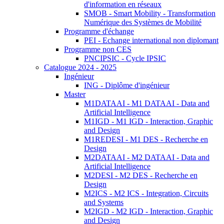
d'information en réseaux
SMOB - Smart Mobility - Transformation
Numérique des Systèmes de Mobilité
Programme d'échange
PEI - Echange international non diplomant
Programme non CES
PNCIPSIC - Cycle IPSIC
Catalogue 2024 - 2025
Ingénieur
ING - Diplôme d'ingénieur
Master
M1DATAAI - M1 DATAAI - Data and
Artificial Intelligence
M1IGD - M1 IGD - Interaction, Graphic
and Design
M1REDESI - M1 DES - Recherche en
Design
M2DATAAI - M2 DATAAI - Data and
Artificial Intelligence
M2DESI - M2 DES - Recherche en
Design
M2ICS - M2 ICS - Integration, Circuits
and Systems
M2IGD - M2 IGD - Interaction, Graphic
and Design