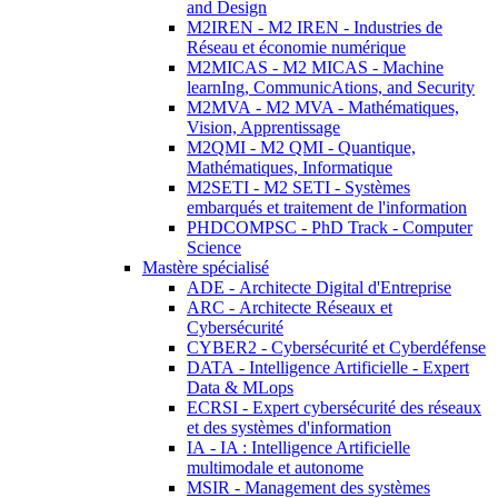
and Design
M2IREN - M2 IREN - Industries de
Réseau et économie numérique
M2MICAS - M2 MICAS - Machine
learnIng, CommunicAtions, and Security
M2MVA - M2 MVA - Mathématiques,
Vision, Apprentissage
M2QMI - M2 QMI - Quantique,
Mathématiques, Informatique
M2SETI - M2 SETI - Systèmes
embarqués et traitement de l'information
PHDCOMPSC - PhD Track - Computer
Science
Mastère spécialisé
ADE - Architecte Digital d'Entreprise
ARC - Architecte Réseaux et
Cybersécurité
CYBER2 - Cybersécurité et Cyberdéfense
DATA - Intelligence Artificielle - Expert
Data & MLops
ECRSI - Expert cybersécurité des réseaux
et des systèmes d'information
IA - IA : Intelligence Artificielle
multimodale et autonome
MSIR - Management des systèmes