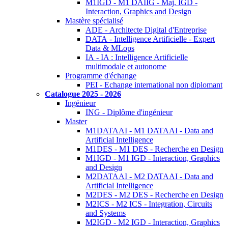
M1IGD - M1 DAIIG - Maj. IGD -
Interaction, Graphics and Design
Mastère spécialisé
ADE - Architecte Digital d'Entreprise
DATA - Intelligence Artificielle - Expert
Data & MLops
IA - IA : Intelligence Artificielle
multimodale et autonome
Programme d'échange
PEI - Echange international non diplomant
Catalogue 2025 - 2026
Ingénieur
ING - Diplôme d'ingénieur
Master
M1DATAAI - M1 DATAAI - Data and
Artificial Intelligence
M1DES - M1 DES - Recherche en Design
M1IGD - M1 IGD - Interaction, Graphics
and Design
M2DATAAI - M2 DATAAI - Data and
Artificial Intelligence
M2DES - M2 DES - Recherche en Design
M2ICS - M2 ICS - Integration, Circuits
and Systems
M2IGD - M2 IGD - Interaction, Graphics