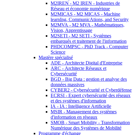
M2IREN - M2 IREN - Industries de
Réseau et économie numérique
M2MICAS - M2 MICAS - Machine
learnIng, CommunicAtions, and Security
M2MVA - M2 MVA - Mathématiques,
Vision, Apprentissage
M2SETI - M2 SETI - Systèmes
embarqués et traitement de l'information
PHDCOMPSC - PhD Track - Computer
Science
Mastère spécialisé
ADE - Architecte Digital d'Entreprise
ARC - Architecte Réseaux et
Cybersécurité
BGD - Big Data : gestion et analyse des
données massives
CYBER2 - Cybersécurité et Cyberdéfense
ECRSI - Expert cybersécurité des réseaux
et des systèmes d'information
IA - IA : Intelligence Artificielle
MSIR - Management des systèmes
d'information en réseaux
SMOB - Smart Mobility - Transformation
Numérique des Systèmes de Mobilité
Programme d'échange