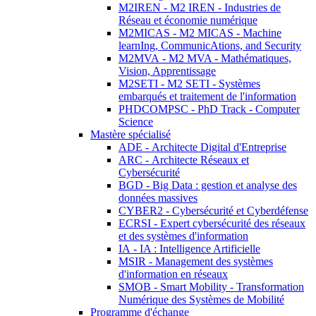
M2IREN - M2 IREN - Industries de
Réseau et économie numérique
M2MICAS - M2 MICAS - Machine
learnIng, CommunicAtions, and Security
M2MVA - M2 MVA - Mathématiques,
Vision, Apprentissage
M2SETI - M2 SETI - Systèmes
embarqués et traitement de l'information
PHDCOMPSC - PhD Track - Computer
Science
Mastère spécialisé
ADE - Architecte Digital d'Entreprise
ARC - Architecte Réseaux et
Cybersécurité
BGD - Big Data : gestion et analyse des
données massives
CYBER2 - Cybersécurité et Cyberdéfense
ECRSI - Expert cybersécurité des réseaux
et des systèmes d'information
IA - IA : Intelligence Artificielle
MSIR - Management des systèmes
d'information en réseaux
SMOB - Smart Mobility - Transformation
Numérique des Systèmes de Mobilité
Programme d'échange