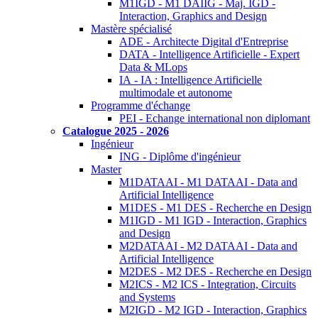
M1IGD - M1 DAIIG - Maj. IGD -
Interaction, Graphics and Design
Mastère spécialisé
ADE - Architecte Digital d'Entreprise
DATA - Intelligence Artificielle - Expert
Data & MLops
IA - IA : Intelligence Artificielle
multimodale et autonome
Programme d'échange
PEI - Echange international non diplomant
Catalogue 2025 - 2026
Ingénieur
ING - Diplôme d'ingénieur
Master
M1DATAAI - M1 DATAAI - Data and
Artificial Intelligence
M1DES - M1 DES - Recherche en Design
M1IGD - M1 IGD - Interaction, Graphics
and Design
M2DATAAI - M2 DATAAI - Data and
Artificial Intelligence
M2DES - M2 DES - Recherche en Design
M2ICS - M2 ICS - Integration, Circuits
and Systems
M2IGD - M2 IGD - Interaction, Graphics