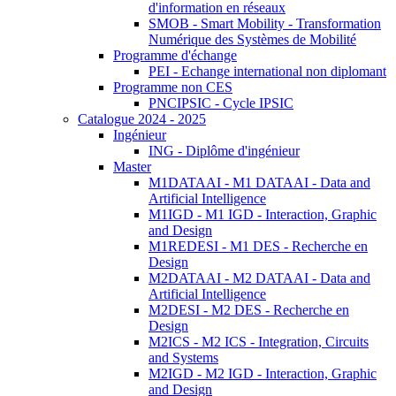
d'information en réseaux
SMOB - Smart Mobility - Transformation
Numérique des Systèmes de Mobilité
Programme d'échange
PEI - Echange international non diplomant
Programme non CES
PNCIPSIC - Cycle IPSIC
Catalogue 2024 - 2025
Ingénieur
ING - Diplôme d'ingénieur
Master
M1DATAAI - M1 DATAAI - Data and
Artificial Intelligence
M1IGD - M1 IGD - Interaction, Graphic
and Design
M1REDESI - M1 DES - Recherche en
Design
M2DATAAI - M2 DATAAI - Data and
Artificial Intelligence
M2DESI - M2 DES - Recherche en
Design
M2ICS - M2 ICS - Integration, Circuits
and Systems
M2IGD - M2 IGD - Interaction, Graphic
and Design