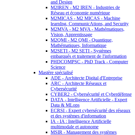
and Design
M2IREN - M2 IREN - Industries de
Réseau et économie numérique
M2MICAS - M2 MICAS - Machine
learnIng, CommunicAtions, and Security
M2MVA - M2 MVA - Mathématiques,
Vision, Apprentissage
M2QMI - M2 QMI - Quantique,
Mathématiques, Informatique
M2SETI - M2 SETI - Systèmes
embarqués et traitement de l'information
PHDCOMPSC - PhD Track - Computer
Science
Mastère spécialisé
ADE - Architecte Digital d'Entreprise
ARC - Architecte Réseaux et
Cybersécurité
CYBER2 - Cybersécurité et Cyberdéfense
DATA - Intelligence Artificielle - Expert
Data & MLops
ECRSI - Expert cybersécurité des réseaux
et des systèmes d'information
IA - IA : Intelligence Artificielle
multimodale et autonome
MSIR - Management des systèmes