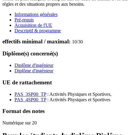
règles et des situations propres aux besoins.
Informations générales
Pré-requis
Acquisition de l'UE
Descriptif & programme
effectifs minimal / maximal:
10
/
30
Diplôme(s) concerné(s)
Diplôme d'ingénieur
Diplôme d'ingénieur
UE de rattachement
PAS_3SP00_TP
: Activités Physiques et Sportives,
PAS_4SP00_TP
: Activités Physiques et Sportives
Format des notes
Numérique sur 20