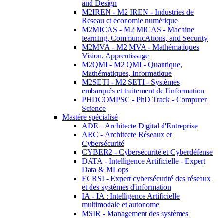
and Design
M2IREN - M2 IREN - Industries de
Réseau et économie numérique
M2MICAS - M2 MICAS - Machine
learnIng, CommunicAtions, and Security
M2MVA - M2 MVA - Mathématiques,
Vision, Apprentissage
M2QMI - M2 QMI - Quantique,
Mathématiques, Informatique
M2SETI - M2 SETI - Systèmes
embarqués et traitement de l'information
PHDCOMPSC - PhD Track - Computer
Science
Mastère spécialisé
ADE - Architecte Digital d'Entreprise
ARC - Architecte Réseaux et
Cybersécurité
CYBER2 - Cybersécurité et Cyberdéfense
DATA - Intelligence Artificielle - Expert
Data & MLops
ECRSI - Expert cybersécurité des réseaux
et des systèmes d'information
IA - IA : Intelligence Artificielle
multimodale et autonome
MSIR - Management des systèmes