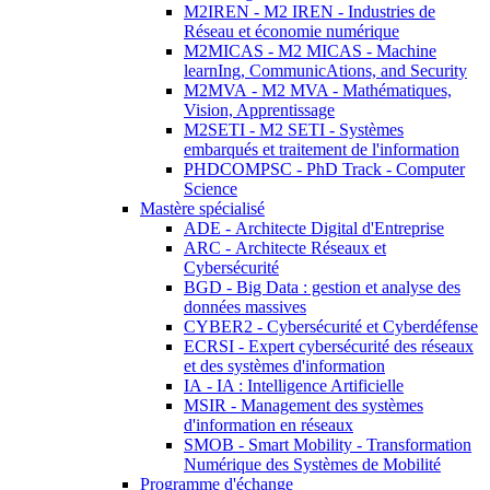
M2IREN - M2 IREN - Industries de
Réseau et économie numérique
M2MICAS - M2 MICAS - Machine
learnIng, CommunicAtions, and Security
M2MVA - M2 MVA - Mathématiques,
Vision, Apprentissage
M2SETI - M2 SETI - Systèmes
embarqués et traitement de l'information
PHDCOMPSC - PhD Track - Computer
Science
Mastère spécialisé
ADE - Architecte Digital d'Entreprise
ARC - Architecte Réseaux et
Cybersécurité
BGD - Big Data : gestion et analyse des
données massives
CYBER2 - Cybersécurité et Cyberdéfense
ECRSI - Expert cybersécurité des réseaux
et des systèmes d'information
IA - IA : Intelligence Artificielle
MSIR - Management des systèmes
d'information en réseaux
SMOB - Smart Mobility - Transformation
Numérique des Systèmes de Mobilité
Programme d'échange