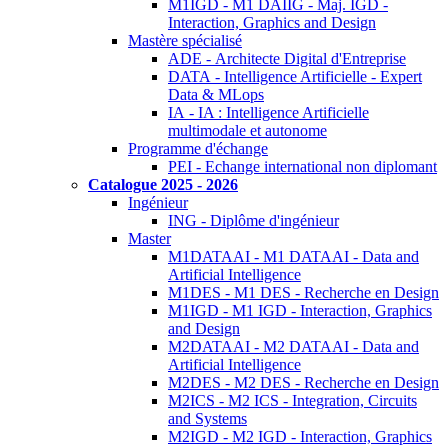
M1IGD - M1 DAIIG - Maj. IGD -
Interaction, Graphics and Design
Mastère spécialisé
ADE - Architecte Digital d'Entreprise
DATA - Intelligence Artificielle - Expert
Data & MLops
IA - IA : Intelligence Artificielle
multimodale et autonome
Programme d'échange
PEI - Echange international non diplomant
Catalogue 2025 - 2026
Ingénieur
ING - Diplôme d'ingénieur
Master
M1DATAAI - M1 DATAAI - Data and
Artificial Intelligence
M1DES - M1 DES - Recherche en Design
M1IGD - M1 IGD - Interaction, Graphics
and Design
M2DATAAI - M2 DATAAI - Data and
Artificial Intelligence
M2DES - M2 DES - Recherche en Design
M2ICS - M2 ICS - Integration, Circuits
and Systems
M2IGD - M2 IGD - Interaction, Graphics