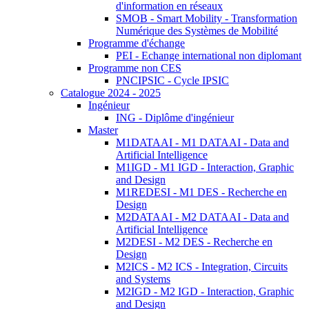
d'information en réseaux
SMOB - Smart Mobility - Transformation
Numérique des Systèmes de Mobilité
Programme d'échange
PEI - Echange international non diplomant
Programme non CES
PNCIPSIC - Cycle IPSIC
Catalogue 2024 - 2025
Ingénieur
ING - Diplôme d'ingénieur
Master
M1DATAAI - M1 DATAAI - Data and
Artificial Intelligence
M1IGD - M1 IGD - Interaction, Graphic
and Design
M1REDESI - M1 DES - Recherche en
Design
M2DATAAI - M2 DATAAI - Data and
Artificial Intelligence
M2DESI - M2 DES - Recherche en
Design
M2ICS - M2 ICS - Integration, Circuits
and Systems
M2IGD - M2 IGD - Interaction, Graphic
and Design