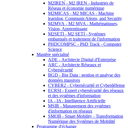
M2IREN - M2 IREN - Industries de
Réseau et économie numérique
M2MICAS - M2 MICAS - Machine
learnIng, CommunicAtions, and Security
M2MVA - M2 MVA - Mathématiques,
Vision, Apprentissage
M2SETI - M2 SETI - Systèmes
embarqués et traitement de l'information
PHDCOMPSC - PhD Track - Computer
Science
Mastère spécialisé
ADE - Architecte Digital d'Entreprise
ARC - Architecte Réseaux et
Cybersécurité
BGD - Big Data : gestion et analyse des
données massives
CYBER2 - Cybersécurité et Cyberdéfense
ECRSI - Expert cybersécurité des réseaux
et des systèmes d'information
IA - IA : Intelligence Artificielle
MSIR - Management des systèmes
d'information en réseaux
SMOB - Smart Mobility - Transformation
Numérique des Systèmes de Mobilité
Programme d'échange