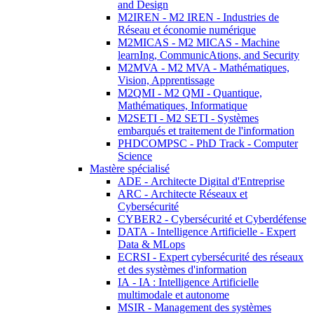
and Design
M2IREN - M2 IREN - Industries de
Réseau et économie numérique
M2MICAS - M2 MICAS - Machine
learnIng, CommunicAtions, and Security
M2MVA - M2 MVA - Mathématiques,
Vision, Apprentissage
M2QMI - M2 QMI - Quantique,
Mathématiques, Informatique
M2SETI - M2 SETI - Systèmes
embarqués et traitement de l'information
PHDCOMPSC - PhD Track - Computer
Science
Mastère spécialisé
ADE - Architecte Digital d'Entreprise
ARC - Architecte Réseaux et
Cybersécurité
CYBER2 - Cybersécurité et Cyberdéfense
DATA - Intelligence Artificielle - Expert
Data & MLops
ECRSI - Expert cybersécurité des réseaux
et des systèmes d'information
IA - IA : Intelligence Artificielle
multimodale et autonome
MSIR - Management des systèmes