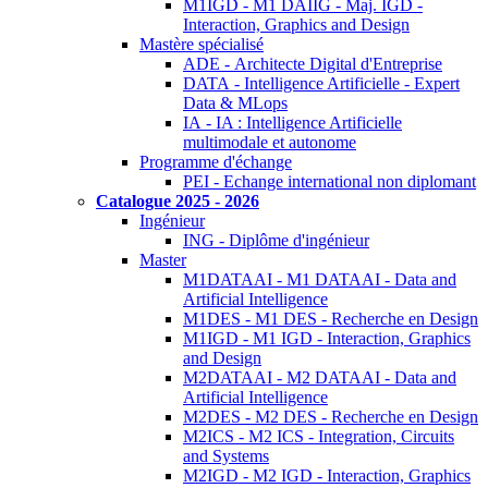
M1IGD - M1 DAIIG - Maj. IGD -
Interaction, Graphics and Design
Mastère spécialisé
ADE - Architecte Digital d'Entreprise
DATA - Intelligence Artificielle - Expert
Data & MLops
IA - IA : Intelligence Artificielle
multimodale et autonome
Programme d'échange
PEI - Echange international non diplomant
Catalogue 2025 - 2026
Ingénieur
ING - Diplôme d'ingénieur
Master
M1DATAAI - M1 DATAAI - Data and
Artificial Intelligence
M1DES - M1 DES - Recherche en Design
M1IGD - M1 IGD - Interaction, Graphics
and Design
M2DATAAI - M2 DATAAI - Data and
Artificial Intelligence
M2DES - M2 DES - Recherche en Design
M2ICS - M2 ICS - Integration, Circuits
and Systems
M2IGD - M2 IGD - Interaction, Graphics