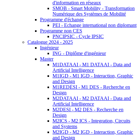
d'information en réseaux
SMOB - Smart Mobility - Transformation
Numérique des Systèmes de Mobilité
Programme d'échange
PEI - Echange international non diplomant
Programme non CES
PNCIPSIC - Cycle IPSIC
Catalogue 2024 - 2025
Ingénieur
ING - Diplôme d'ingénieur
Master
M1DATAAI - M1 DATAAI - Data and
Artificial Intelligence
M1IGD - M1 IGD - Interaction, Graphic
and Design
M1REDESI - M1 DES - Recherche en
Design
M2DATAAI - M2 DATAAI - Data and
Artificial Intelligence
M2DESI - M2 DES - Recherche en
Design
M2ICS - M2 ICS - Integration, Circuits
and Systems
M2IGD - M2 IGD - Interaction, Graphic
and Design