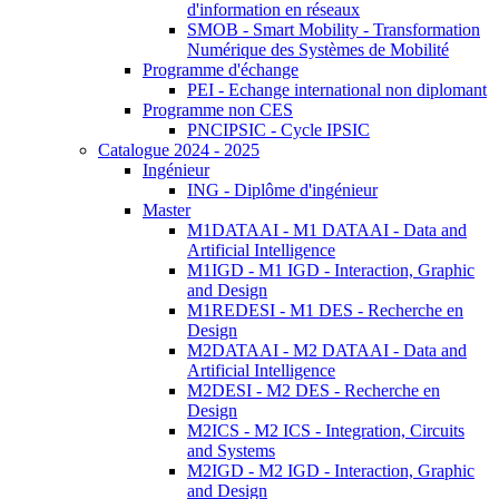
d'information en réseaux
SMOB - Smart Mobility - Transformation
Numérique des Systèmes de Mobilité
Programme d'échange
PEI - Echange international non diplomant
Programme non CES
PNCIPSIC - Cycle IPSIC
Catalogue 2024 - 2025
Ingénieur
ING - Diplôme d'ingénieur
Master
M1DATAAI - M1 DATAAI - Data and
Artificial Intelligence
M1IGD - M1 IGD - Interaction, Graphic
and Design
M1REDESI - M1 DES - Recherche en
Design
M2DATAAI - M2 DATAAI - Data and
Artificial Intelligence
M2DESI - M2 DES - Recherche en
Design
M2ICS - M2 ICS - Integration, Circuits
and Systems
M2IGD - M2 IGD - Interaction, Graphic
and Design