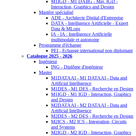
M1IGD - M1 DAIIG - Maj. IGD -
Interaction, Graphics and Design
Mastère spécialisé
ADE - Architecte Digital d'Entreprise
DATA - Intelligence Artificielle - Expert
Data & MLops
IA - IA : Intelligence Artificielle
multimodale et autonome
Programme d'échange
PEI - Echange international non diplomant
Catalogue 2025 - 2026
Ingénieur
ING - Diplôme d'ingénieur
Master
M1DATAAI - M1 DATAAI - Data and
Artificial Intelligence
M1DES - M1 DES - Recherche en Design
M1IGD - M1 IGD - Interaction, Graphics
and Design
M2DATAAI - M2 DATAAI - Data and
Artificial Intelligence
M2DES - M2 DES - Recherche en Design
M2ICS - M2 ICS - Integration, Circuits
and Systems
M2IGD - M2 IGD - Interaction, Graphics