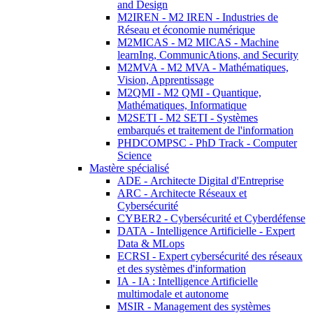
and Design
M2IREN - M2 IREN - Industries de
Réseau et économie numérique
M2MICAS - M2 MICAS - Machine
learnIng, CommunicAtions, and Security
M2MVA - M2 MVA - Mathématiques,
Vision, Apprentissage
M2QMI - M2 QMI - Quantique,
Mathématiques, Informatique
M2SETI - M2 SETI - Systèmes
embarqués et traitement de l'information
PHDCOMPSC - PhD Track - Computer
Science
Mastère spécialisé
ADE - Architecte Digital d'Entreprise
ARC - Architecte Réseaux et
Cybersécurité
CYBER2 - Cybersécurité et Cyberdéfense
DATA - Intelligence Artificielle - Expert
Data & MLops
ECRSI - Expert cybersécurité des réseaux
et des systèmes d'information
IA - IA : Intelligence Artificielle
multimodale et autonome
MSIR - Management des systèmes