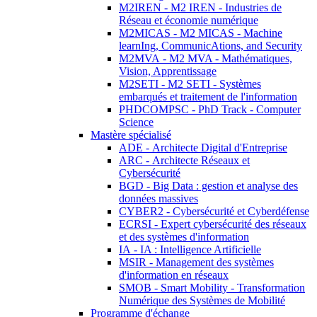
M2IREN - M2 IREN - Industries de
Réseau et économie numérique
M2MICAS - M2 MICAS - Machine
learnIng, CommunicAtions, and Security
M2MVA - M2 MVA - Mathématiques,
Vision, Apprentissage
M2SETI - M2 SETI - Systèmes
embarqués et traitement de l'information
PHDCOMPSC - PhD Track - Computer
Science
Mastère spécialisé
ADE - Architecte Digital d'Entreprise
ARC - Architecte Réseaux et
Cybersécurité
BGD - Big Data : gestion et analyse des
données massives
CYBER2 - Cybersécurité et Cyberdéfense
ECRSI - Expert cybersécurité des réseaux
et des systèmes d'information
IA - IA : Intelligence Artificielle
MSIR - Management des systèmes
d'information en réseaux
SMOB - Smart Mobility - Transformation
Numérique des Systèmes de Mobilité
Programme d'échange