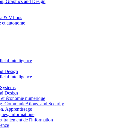
n, Graphics and Design
Data & MLops
le et autonome
ial Intelligence
nd Design
ial Intelligence
 Systems
nd Design
 et économie numérique
, CommunicAtions, and Security
, Apprentissage
ues, Informatique
traitement de l'information
ence