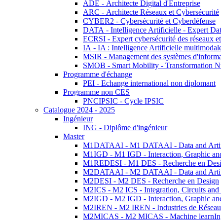
ADE - Architecte Digital d'Entreprise
ARC - Architecte Réseaux et Cybersécurité
CYBER2 - Cybersécurité et Cyberdéfense
DATA - Intelligence Artificielle - Expert 
ECRSI - Expert cybersécurité des réseaux et
IA - IA : Intelligence Artificielle multimoda
MSIR - Management des systèmes d'informa
SMOB - Smart Mobility - Transformation N
Programme d'échange
PEI - Echange international non diplomant
Programme non CES
PNCIPSIC - Cycle IPSIC
Catalogue 2024 - 2025
Ingénieur
ING - Diplôme d'ingénieur
Master
M1DATAAI - M1 DATAAI - Data and Artific
M1IGD - M1 IGD - Interaction, Graphic an
M1REDESI - M1 DES - Recherche en Des
M2DATAAI - M2 DATAAI - Data and Artific
M2DESI - M2 DES - Recherche en Design
M2ICS - M2 ICS - Integration, Circuits and
M2IGD - M2 IGD - Interaction, Graphic an
M2IREN - M2 IREN - Industries de Réseau
M2MICAS - M2 MICAS - Machine learnIng