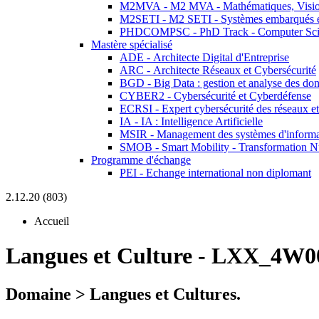
M2MVA - M2 MVA - Mathématiques, Vision
M2SETI - M2 SETI - Systèmes embarqués et 
PHDCOMPSC - PhD Track - Computer Sci
Mastère spécialisé
ADE - Architecte Digital d'Entreprise
ARC - Architecte Réseaux et Cybersécurité
BGD - Big Data : gestion et analyse des do
CYBER2 - Cybersécurité et Cyberdéfense
ECRSI - Expert cybersécurité des réseaux et
IA - IA : Intelligence Artificielle
MSIR - Management des systèmes d'informa
SMOB - Smart Mobility - Transformation N
Programme d'échange
PEI - Echange international non diplomant
2.12.20 (803)
Accueil
Langues et Culture
-
LXX_4W00
Domaine > Langues et Cultures.