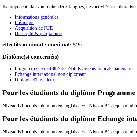
Ils proposent, dans au moins deux langues, des activités collaboratives,
Informations générales
Pré-requis
Acquisition de l'UE
Descriptif & programme
effectifs minimal / maximal:
5
/
30
Diplôme(s) concerné(s)
Programme de mobilité des établissements français partenaires
Echange international non diplomant
Diplôme d'ingénieur
Pour les étudiants du diplôme
Programme de
Niveau B1 acquis minimum en anglais et/ou Niveau B1 acquis minim
Pour les étudiants du diplôme
Echange int
Niveau B1 acquis minimum en anglais et/ou Niveau B1 acquis minim