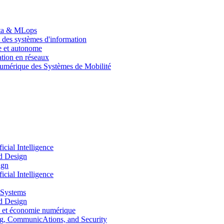
Data & MLops
 des systèmes d'information
le et autonome
tion en réseaux
umérique des Systèmes de Mobilité
ial Intelligence
d Design
ign
ial Intelligence
 Systems
d Design
 et économie numérique
, CommunicAtions, and Security