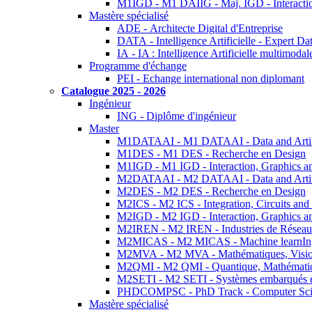
M1IGD - M1 DAIIG - Maj. IGD - Interactio
Mastère spécialisé
ADE - Architecte Digital d'Entreprise
DATA - Intelligence Artificielle - Expert 
IA - IA : Intelligence Artificielle multimoda
Programme d'échange
PEI - Echange international non diplomant
Catalogue 2025 - 2026
Ingénieur
ING - Diplôme d'ingénieur
Master
M1DATAAI - M1 DATAAI - Data and Artific
M1DES - M1 DES - Recherche en Design
M1IGD - M1 IGD - Interaction, Graphics a
M2DATAAI - M2 DATAAI - Data and Artific
M2DES - M2 DES - Recherche en Design
M2ICS - M2 ICS - Integration, Circuits and
M2IGD - M2 IGD - Interaction, Graphics a
M2IREN - M2 IREN - Industries de Réseau
M2MICAS - M2 MICAS - Machine learnIng
M2MVA - M2 MVA - Mathématiques, Vision
M2QMI - M2 QMI - Quantique, Mathématiq
M2SETI - M2 SETI - Systèmes embarqués et 
PHDCOMPSC - PhD Track - Computer Sci
Mastère spécialisé