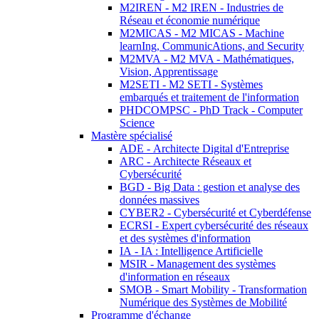
M2IREN - M2 IREN - Industries de
Réseau et économie numérique
M2MICAS - M2 MICAS - Machine
learnIng, CommunicAtions, and Security
M2MVA - M2 MVA - Mathématiques,
Vision, Apprentissage
M2SETI - M2 SETI - Systèmes
embarqués et traitement de l'information
PHDCOMPSC - PhD Track - Computer
Science
Mastère spécialisé
ADE - Architecte Digital d'Entreprise
ARC - Architecte Réseaux et
Cybersécurité
BGD - Big Data : gestion et analyse des
données massives
CYBER2 - Cybersécurité et Cyberdéfense
ECRSI - Expert cybersécurité des réseaux
et des systèmes d'information
IA - IA : Intelligence Artificielle
MSIR - Management des systèmes
d'information en réseaux
SMOB - Smart Mobility - Transformation
Numérique des Systèmes de Mobilité
Programme d'échange