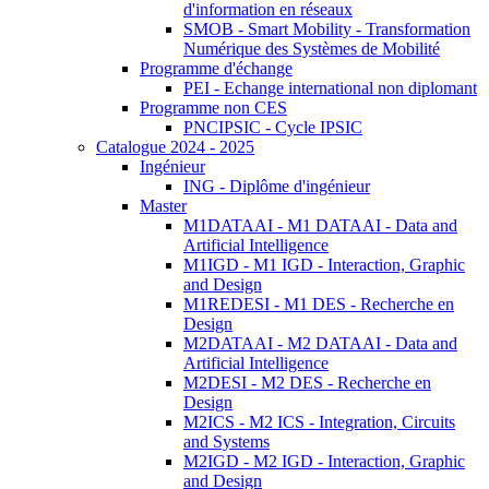
d'information en réseaux
SMOB - Smart Mobility - Transformation
Numérique des Systèmes de Mobilité
Programme d'échange
PEI - Echange international non diplomant
Programme non CES
PNCIPSIC - Cycle IPSIC
Catalogue 2024 - 2025
Ingénieur
ING - Diplôme d'ingénieur
Master
M1DATAAI - M1 DATAAI - Data and
Artificial Intelligence
M1IGD - M1 IGD - Interaction, Graphic
and Design
M1REDESI - M1 DES - Recherche en
Design
M2DATAAI - M2 DATAAI - Data and
Artificial Intelligence
M2DESI - M2 DES - Recherche en
Design
M2ICS - M2 ICS - Integration, Circuits
and Systems
M2IGD - M2 IGD - Interaction, Graphic
and Design