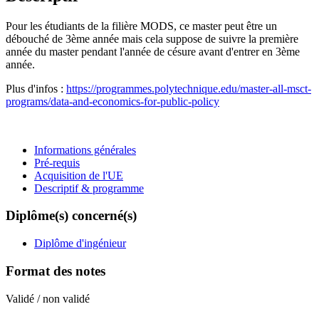
Pour les étudiants de la filière MODS, ce master peut être un
débouché de 3ème année mais cela suppose de suivre la première
année du master pendant l'année de césure avant d'entrer en 3ème
année.
Plus d'infos :
https://programmes.polytechnique.edu/master-all-msct-
programs/data-and-economics-for-public-policy
Informations générales
Pré-requis
Acquisition de l'UE
Descriptif & programme
Diplôme(s) concerné(s)
Diplôme d'ingénieur
Format des notes
Validé / non validé