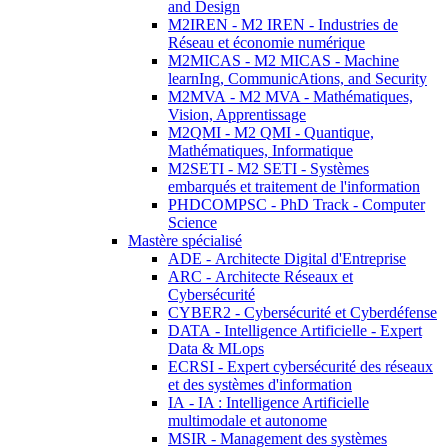
and Design
M2IREN - M2 IREN - Industries de
Réseau et économie numérique
M2MICAS - M2 MICAS - Machine
learnIng, CommunicAtions, and Security
M2MVA - M2 MVA - Mathématiques,
Vision, Apprentissage
M2QMI - M2 QMI - Quantique,
Mathématiques, Informatique
M2SETI - M2 SETI - Systèmes
embarqués et traitement de l'information
PHDCOMPSC - PhD Track - Computer
Science
Mastère spécialisé
ADE - Architecte Digital d'Entreprise
ARC - Architecte Réseaux et
Cybersécurité
CYBER2 - Cybersécurité et Cyberdéfense
DATA - Intelligence Artificielle - Expert
Data & MLops
ECRSI - Expert cybersécurité des réseaux
et des systèmes d'information
IA - IA : Intelligence Artificielle
multimodale et autonome
MSIR - Management des systèmes