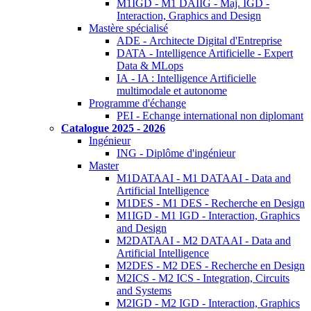
M1IGD - M1 DAIIG - Maj. IGD -
Interaction, Graphics and Design
Mastère spécialisé
ADE - Architecte Digital d'Entreprise
DATA - Intelligence Artificielle - Expert
Data & MLops
IA - IA : Intelligence Artificielle
multimodale et autonome
Programme d'échange
PEI - Echange international non diplomant
Catalogue 2025 - 2026
Ingénieur
ING - Diplôme d'ingénieur
Master
M1DATAAI - M1 DATAAI - Data and
Artificial Intelligence
M1DES - M1 DES - Recherche en Design
M1IGD - M1 IGD - Interaction, Graphics
and Design
M2DATAAI - M2 DATAAI - Data and
Artificial Intelligence
M2DES - M2 DES - Recherche en Design
M2ICS - M2 ICS - Integration, Circuits
and Systems
M2IGD - M2 IGD - Interaction, Graphics