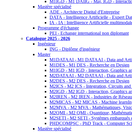
M1IGD - M1 DAIIG - Maj. IGD - Interactio
Mastère spécialisé
ADE - Architecte Digital d'Entreprise
DATA - Intelligence Artificielle - Expert 
IA - IA : Intelligence Artificielle multimoda
Programme d'échange
PEI - Echange international non diplomant
Catalogue 2025 - 2026
Ingénieur
ING - Diplôme d'ingénieur
Master
M1DATAAI - M1 DATAAI - Data and Artific
M1DES - M1 DES - Recherche en Design
M1IGD - M1 IGD - Interaction, Graphics a
M2DATAAI - M2 DATAAI - Data and Artific
M2DES - M2 DES - Recherche en Design
M2ICS - M2 ICS - Integration, Circuits and
M2IGD - M2 IGD - Interaction, Graphics a
M2IREN - M2 IREN - Industries de Réseau
M2MICAS - M2 MICAS - Machine learnIng
M2MVA - M2 MVA - Mathématiques, Vision
M2QMI - M2 QMI - Quantique, Mathématiq
M2SETI - M2 SETI - Systèmes embarqués et 
PHDCOMPSC - PhD Track - Computer Sci
Mastère spécialisé