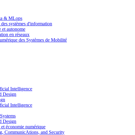
Data & MLops
 des systèmes d'information
le et autonome
tion en réseaux
umérique des Systèmes de Mobilité
ial Intelligence
d Design
ign
ial Intelligence
 Systems
d Design
 et économie numérique
, CommunicAtions, and Security