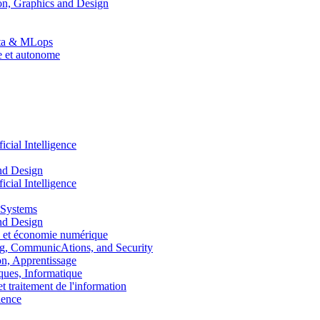
n, Graphics and Design
Data & MLops
le et autonome
ial Intelligence
nd Design
ial Intelligence
 Systems
nd Design
 et économie numérique
, CommunicAtions, and Security
, Apprentissage
ues, Informatique
traitement de l'information
ence