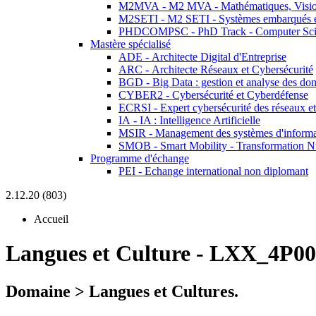
M2MVA - M2 MVA - Mathématiques, Vision
M2SETI - M2 SETI - Systèmes embarqués et 
PHDCOMPSC - PhD Track - Computer Sci
Mastère spécialisé
ADE - Architecte Digital d'Entreprise
ARC - Architecte Réseaux et Cybersécurité
BGD - Big Data : gestion et analyse des do
CYBER2 - Cybersécurité et Cyberdéfense
ECRSI - Expert cybersécurité des réseaux et
IA - IA : Intelligence Artificielle
MSIR - Management des systèmes d'informa
SMOB - Smart Mobility - Transformation N
Programme d'échange
PEI - Echange international non diplomant
2.12.20 (803)
Accueil
Langues et Culture
-
LXX_4P00
Domaine > Langues et Cultures.