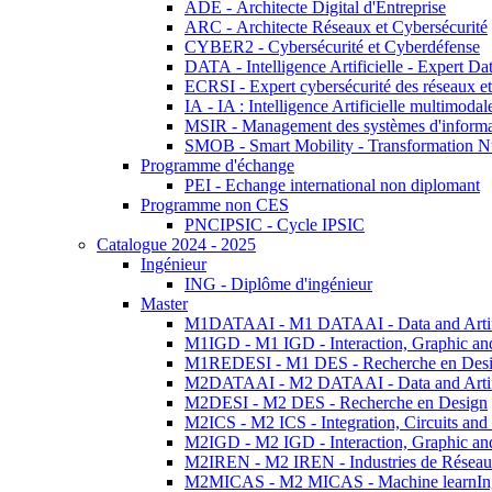
ADE - Architecte Digital d'Entreprise
ARC - Architecte Réseaux et Cybersécurité
CYBER2 - Cybersécurité et Cyberdéfense
DATA - Intelligence Artificielle - Expert 
ECRSI - Expert cybersécurité des réseaux et
IA - IA : Intelligence Artificielle multimoda
MSIR - Management des systèmes d'informa
SMOB - Smart Mobility - Transformation N
Programme d'échange
PEI - Echange international non diplomant
Programme non CES
PNCIPSIC - Cycle IPSIC
Catalogue 2024 - 2025
Ingénieur
ING - Diplôme d'ingénieur
Master
M1DATAAI - M1 DATAAI - Data and Artific
M1IGD - M1 IGD - Interaction, Graphic an
M1REDESI - M1 DES - Recherche en Des
M2DATAAI - M2 DATAAI - Data and Artific
M2DESI - M2 DES - Recherche en Design
M2ICS - M2 ICS - Integration, Circuits and
M2IGD - M2 IGD - Interaction, Graphic an
M2IREN - M2 IREN - Industries de Réseau
M2MICAS - M2 MICAS - Machine learnIng