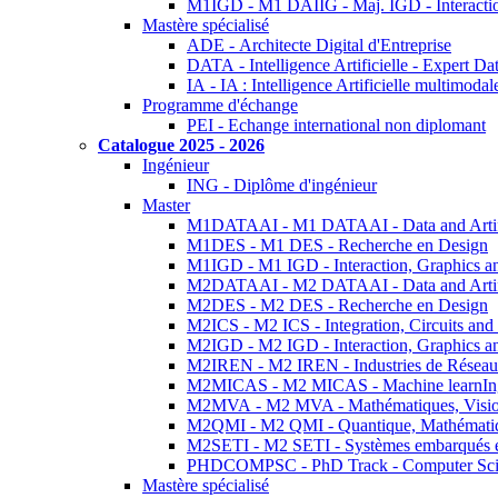
M1IGD - M1 DAIIG - Maj. IGD - Interactio
Mastère spécialisé
ADE - Architecte Digital d'Entreprise
DATA - Intelligence Artificielle - Expert 
IA - IA : Intelligence Artificielle multimoda
Programme d'échange
PEI - Echange international non diplomant
Catalogue 2025 - 2026
Ingénieur
ING - Diplôme d'ingénieur
Master
M1DATAAI - M1 DATAAI - Data and Artific
M1DES - M1 DES - Recherche en Design
M1IGD - M1 IGD - Interaction, Graphics a
M2DATAAI - M2 DATAAI - Data and Artific
M2DES - M2 DES - Recherche en Design
M2ICS - M2 ICS - Integration, Circuits and
M2IGD - M2 IGD - Interaction, Graphics a
M2IREN - M2 IREN - Industries de Réseau
M2MICAS - M2 MICAS - Machine learnIng
M2MVA - M2 MVA - Mathématiques, Vision
M2QMI - M2 QMI - Quantique, Mathématiq
M2SETI - M2 SETI - Systèmes embarqués et 
PHDCOMPSC - PhD Track - Computer Sci
Mastère spécialisé