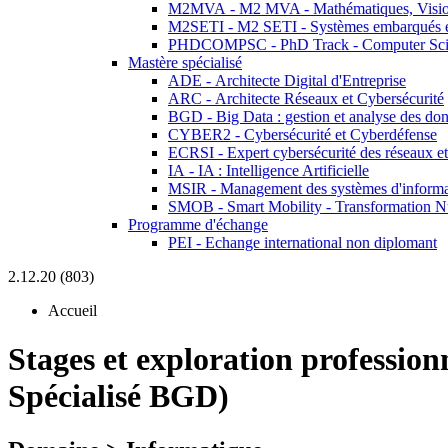
M2MVA - M2 MVA - Mathématiques, Vision
M2SETI - M2 SETI - Systèmes embarqués et 
PHDCOMPSC - PhD Track - Computer Sci
Mastère spécialisé
ADE - Architecte Digital d'Entreprise
ARC - Architecte Réseaux et Cybersécurité
BGD - Big Data : gestion et analyse des do
CYBER2 - Cybersécurité et Cyberdéfense
ECRSI - Expert cybersécurité des réseaux et
IA - IA : Intelligence Artificielle
MSIR - Management des systèmes d'informa
SMOB - Smart Mobility - Transformation N
Programme d'échange
PEI - Echange international non diplomant
2.12.20 (803)
Accueil
Stages et exploration profession
Spécialisé BGD)