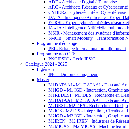
ADE - Architecte Digital d'Entreprise
ARC - Architecte Réseaux et Cybersécurité
CYBER2 - Cybersécurité et Cyberdéfense
DATA - Intelligence Artificielle - Expert 
ECRSI - Expert cybersécurité des réseaux et
IA - IA : Intelligence Artificielle multimoda
MSIR - Management des systèmes d'informa
SMOB - Smart Mobility - Transformation N
Programme d'échange
PEI - Echange international non diplomant
Programme non CES
PNCIPSIC - Cycle IPSIC
Catalogue 2024 - 2025
Ingénieur
ING - Diplôme d'ingénieur
Master
M1DATAAI - M1 DATAAI - Data and Artific
M1IGD - M1 IGD - Interaction, Graphic an
M1REDESI - M1 DES - Recherche en Des
M2DATAAI - M2 DATAAI - Data and Artific
M2DESI - M2 DES - Recherche en Design
M2ICS - M2 ICS - Integration, Circuits and
M2IGD - M2 IGD - Interaction, Graphic an
M2IREN - M2 IREN - Industries de Réseau
M2MICAS - M2 MICAS - Machine learnIng