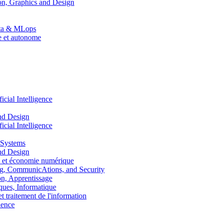
n, Graphics and Design
Data & MLops
le et autonome
ial Intelligence
nd Design
ial Intelligence
 Systems
nd Design
 et économie numérique
, CommunicAtions, and Security
, Apprentissage
ues, Informatique
traitement de l'information
ence