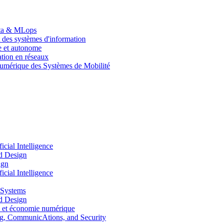
Data & MLops
 des systèmes d'information
le et autonome
tion en réseaux
umérique des Systèmes de Mobilité
ial Intelligence
d Design
ign
ial Intelligence
 Systems
d Design
 et économie numérique
, CommunicAtions, and Security