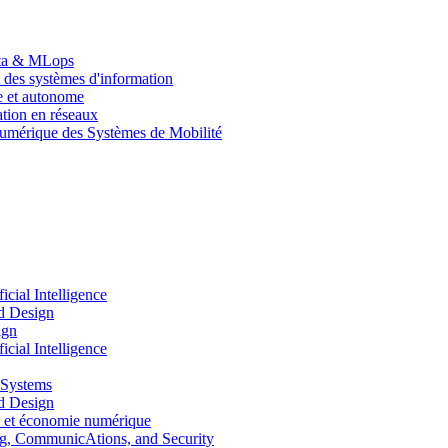
Data & MLops
 des systèmes d'information
le et autonome
tion en réseaux
umérique des Systèmes de Mobilité
ial Intelligence
d Design
ign
ial Intelligence
 Systems
d Design
 et économie numérique
, CommunicAtions, and Security