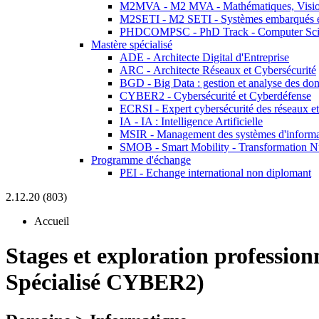
M2MVA - M2 MVA - Mathématiques, Vision
M2SETI - M2 SETI - Systèmes embarqués et 
PHDCOMPSC - PhD Track - Computer Sci
Mastère spécialisé
ADE - Architecte Digital d'Entreprise
ARC - Architecte Réseaux et Cybersécurité
BGD - Big Data : gestion et analyse des do
CYBER2 - Cybersécurité et Cyberdéfense
ECRSI - Expert cybersécurité des réseaux et
IA - IA : Intelligence Artificielle
MSIR - Management des systèmes d'informa
SMOB - Smart Mobility - Transformation N
Programme d'échange
PEI - Echange international non diplomant
2.12.20 (803)
Accueil
Stages et exploration profession
Spécialisé CYBER2)