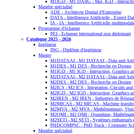
M1IGD - M1 DAIIG - Maj. IGD - Interactio
Mastère spécialisé
ADE - Architecte Digital d'Entreprise
DATA - Intelligence Artificielle - Expert 
IA - IA : Intelligence Artificielle multimoda
Programme d'échange
PEI - Echange international non diplomant
Catalogue 2025 - 2026
Ingénieur
ING - Diplôme d'ingénieur
Master
M1DATAAI - M1 DATAAI - Data and Artific
M1DES - M1 DES - Recherche en Design
M1IGD - M1 IGD - Interaction, Graphics a
M2DATAAI - M2 DATAAI - Data and Artific
M2DES - M2 DES - Recherche en Design
M2ICS - M2 ICS - Integration, Circuits and
M2IGD - M2 IGD - Interaction, Graphics a
M2IREN - M2 IREN - Industries de Réseau
M2MICAS - M2 MICAS - Machine learnIng
M2MVA - M2 MVA - Mathématiques, Vision
M2QMI - M2 QMI - Quantique, Mathématiq
M2SETI - M2 SETI - Systèmes embarqués et 
PHDCOMPSC - PhD Track - Computer Sci
Mastère spécialisé