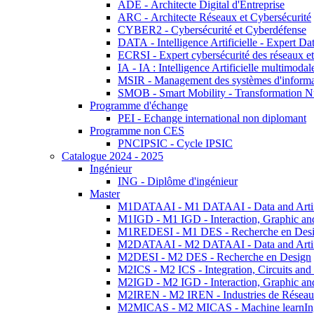
ADE - Architecte Digital d'Entreprise
ARC - Architecte Réseaux et Cybersécurité
CYBER2 - Cybersécurité et Cyberdéfense
DATA - Intelligence Artificielle - Expert 
ECRSI - Expert cybersécurité des réseaux et
IA - IA : Intelligence Artificielle multimoda
MSIR - Management des systèmes d'informa
SMOB - Smart Mobility - Transformation N
Programme d'échange
PEI - Echange international non diplomant
Programme non CES
PNCIPSIC - Cycle IPSIC
Catalogue 2024 - 2025
Ingénieur
ING - Diplôme d'ingénieur
Master
M1DATAAI - M1 DATAAI - Data and Artific
M1IGD - M1 IGD - Interaction, Graphic an
M1REDESI - M1 DES - Recherche en Des
M2DATAAI - M2 DATAAI - Data and Artific
M2DESI - M2 DES - Recherche en Design
M2ICS - M2 ICS - Integration, Circuits and
M2IGD - M2 IGD - Interaction, Graphic an
M2IREN - M2 IREN - Industries de Réseau
M2MICAS - M2 MICAS - Machine learnIng