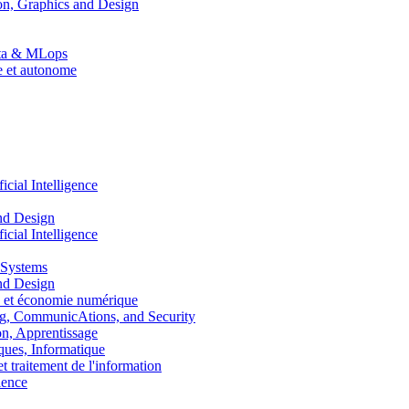
n, Graphics and Design
Data & MLops
le et autonome
ial Intelligence
nd Design
ial Intelligence
 Systems
nd Design
 et économie numérique
, CommunicAtions, and Security
, Apprentissage
ues, Informatique
traitement de l'information
ence