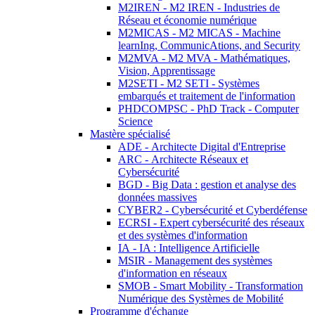
M2IREN - M2 IREN - Industries de
Réseau et économie numérique
M2MICAS - M2 MICAS - Machine
learnIng, CommunicAtions, and Security
M2MVA - M2 MVA - Mathématiques,
Vision, Apprentissage
M2SETI - M2 SETI - Systèmes
embarqués et traitement de l'information
PHDCOMPSC - PhD Track - Computer
Science
Mastère spécialisé
ADE - Architecte Digital d'Entreprise
ARC - Architecte Réseaux et
Cybersécurité
BGD - Big Data : gestion et analyse des
données massives
CYBER2 - Cybersécurité et Cyberdéfense
ECRSI - Expert cybersécurité des réseaux
et des systèmes d'information
IA - IA : Intelligence Artificielle
MSIR - Management des systèmes
d'information en réseaux
SMOB - Smart Mobility - Transformation
Numérique des Systèmes de Mobilité
Programme d'échange