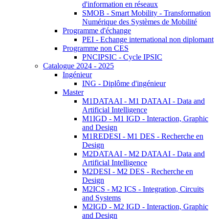
d'information en réseaux
SMOB - Smart Mobility - Transformation
Numérique des Systèmes de Mobilité
Programme d'échange
PEI - Echange international non diplomant
Programme non CES
PNCIPSIC - Cycle IPSIC
Catalogue 2024 - 2025
Ingénieur
ING - Diplôme d'ingénieur
Master
M1DATAAI - M1 DATAAI - Data and
Artificial Intelligence
M1IGD - M1 IGD - Interaction, Graphic
and Design
M1REDESI - M1 DES - Recherche en
Design
M2DATAAI - M2 DATAAI - Data and
Artificial Intelligence
M2DESI - M2 DES - Recherche en
Design
M2ICS - M2 ICS - Integration, Circuits
and Systems
M2IGD - M2 IGD - Interaction, Graphic
and Design