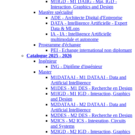
M1IGD - M1 DAIIG - Maj. IGD -
Interaction, Graphics and Design
Mastère spécialisé
ADE - Architecte Digital d'Entreprise
DATA - Intelligence Artificielle - Expert
Data & MLops
IA - IA : Intelligence Artificielle
multimodale et autonome
Programme d'échange
PEI - Echange international non diplomant
Catalogue 2025 - 2026
Ingénieur
ING - Diplôme d'ingénieur
Master
M1DATAAI - M1 DATAAI - Data and
Artificial Intelligence
M1DES - M1 DES - Recherche en Design
M1IGD - M1 IGD - Interaction, Graphics
and Design
M2DATAAI - M2 DATAAI - Data and
Artificial Intelligence
M2DES - M2 DES - Recherche en Design
M2ICS - M2 ICS - Integration, Circuits
and Systems
M2IGD - M2 IGD - Interaction, Graphics