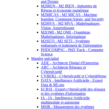
and Design
M2IREN - M2 IREN - Industries de
Réseau et économie numérique
M2MICAS - M2 MICAS - Machine
learnIng, CommunicAtions, and Security
M2MVA - M2 MVA - Mathématiques,
Vision, Apprentissage
M2QMI - M2 QMI - Quantique,
Mathématiques, Informatique
M2SETI - M2 SETI - Systèmes
embarqués et traitement de l'information
PHDCOMPSC - PhD Track - Computer
Science
Mastère spécialisé
ADE - Architecte Digital d'Entreprise
ARC - Architecte Réseaux et
Cybersécurité
CYBER2 - Cybersécurité et Cyberdéfense
DATA - Intelligence Artificielle - Expert
Data & MLops
ECRSI - Expert cybersécurité des réseaux
et des systèmes d'information
IA - IA : Intelligence Artificielle
multimodale et autonome
MSIR - Management des systèmes