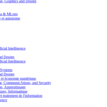
n, Graphics and Design
Data & MLops
le et autonome
ial Intelligence
nd Design
ial Intelligence
 Systems
nd Design
 et économie numérique
, CommunicAtions, and Security
, Apprentissage
ues, Informatique
traitement de l'information
ence