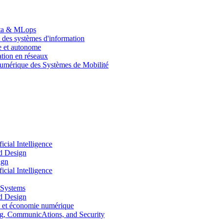
Data & MLops
 des systèmes d'information
le et autonome
tion en réseaux
umérique des Systèmes de Mobilité
ial Intelligence
d Design
ign
ial Intelligence
 Systems
d Design
 et économie numérique
, CommunicAtions, and Security