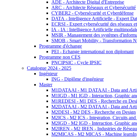
ADE - Architecte Digital d'Entreprise
ARC - Architecte Réseaux et Cybersécurité
CYBER2 - Cybersécurité et Cyberdéfense
DATA - Intelligence Artificielle - Expert 
ECRSI - Expert cybersécurité des réseaux et
IA - IA : Intelligence Artificielle multimoda
MSIR - Management des systèmes d'informa
SMOB - Smart Mobility - Transformation N
Programme d'échange
PEI - Echange international non diplomant
Programme non CES
PNCIPSIC - Cycle IPSIC
Catalogue 2024 - 2025
Ingénieur
ING - Diplôme d'ingénieur
Master
M1DATAAI - M1 DATAAI - Data and Artific
M1IGD - M1 IGD - Interaction, Graphic an
M1REDESI - M1 DES - Recherche en Des
M2DATAAI - M2 DATAAI - Data and Artific
M2DESI - M2 DES - Recherche en Design
M2ICS - M2 ICS - Integration, Circuits and
M2IGD - M2 IGD - Interaction, Graphic an
M2IREN - M2 IREN - Industries de Réseau
M2MICAS - M2 MICAS - Machine learnIng