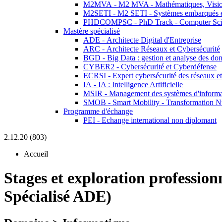
M2MVA - M2 MVA - Mathématiques, Vision
M2SETI - M2 SETI - Systèmes embarqués et 
PHDCOMPSC - PhD Track - Computer Sci
Mastère spécialisé
ADE - Architecte Digital d'Entreprise
ARC - Architecte Réseaux et Cybersécurité
BGD - Big Data : gestion et analyse des do
CYBER2 - Cybersécurité et Cyberdéfense
ECRSI - Expert cybersécurité des réseaux et
IA - IA : Intelligence Artificielle
MSIR - Management des systèmes d'informa
SMOB - Smart Mobility - Transformation N
Programme d'échange
PEI - Echange international non diplomant
2.12.20 (803)
Accueil
Stages et exploration profession
Spécialisé ADE)