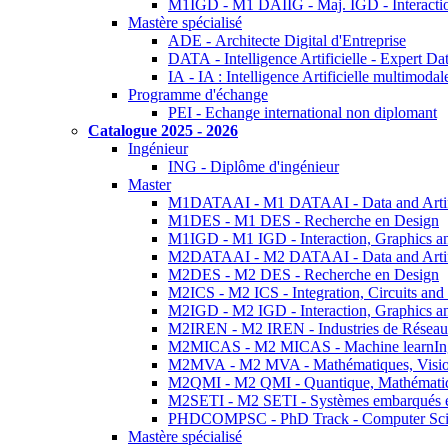
M1IGD - M1 DAIIG - Maj. IGD - Interactio
Mastère spécialisé
ADE - Architecte Digital d'Entreprise
DATA - Intelligence Artificielle - Expert 
IA - IA : Intelligence Artificielle multimoda
Programme d'échange
PEI - Echange international non diplomant
Catalogue 2025 - 2026
Ingénieur
ING - Diplôme d'ingénieur
Master
M1DATAAI - M1 DATAAI - Data and Artific
M1DES - M1 DES - Recherche en Design
M1IGD - M1 IGD - Interaction, Graphics a
M2DATAAI - M2 DATAAI - Data and Artific
M2DES - M2 DES - Recherche en Design
M2ICS - M2 ICS - Integration, Circuits and
M2IGD - M2 IGD - Interaction, Graphics a
M2IREN - M2 IREN - Industries de Réseau
M2MICAS - M2 MICAS - Machine learnIng
M2MVA - M2 MVA - Mathématiques, Vision
M2QMI - M2 QMI - Quantique, Mathématiq
M2SETI - M2 SETI - Systèmes embarqués et 
PHDCOMPSC - PhD Track - Computer Sci
Mastère spécialisé